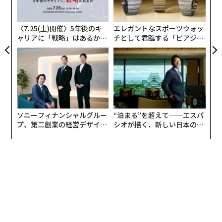
よっ
業界の大手企業では、すでに2019年からこの制限が始ま
PA
っています。運送業界に5年間の猶予期間があったこと
〈7.25(土)開催〉5年後のキ
エレガントなスポーツウォッ
は、政府もハードルが高いことがわかっていたからだと
ャリアに「戦略」はあるか。
チとして君臨する「ピアジ
思います。
トップエグゼクティブのキャ
ェ」ポロの魅力
リアに触れる1日│CAREER S
UMMIT 2026
運送業界にとって残業時間の規制が難しい理由は様々あ
ります。その一つが、荷降ろしなど本来ドライバーの仕
事ではないものの、荷主からの要望でやらざるを得ない
付帯業務です。労働時間の問題を解決するためには、こ
ソニーフィナンシャルグルー
“泊まる”を超えて──エスパ
うした付帯業務に加え非効率な仕組みや、商習慣など
プ、第二創業の経営デザイン
シオが描く、新しい日本のラ
様々な要因を考える必要があります。
──カギは意志を引き出し、
グジュアリー（前編）
束ね、共創すること
野田
：もうひとつの視点は、荷物量が増加しているの
に、ドライバー数が減少していることです。野村総合研
究所は、2025年には28%の荷物が運べなくなると試算し
ています。
人材が増えない理由は、運送業の労働時間は他の業界に