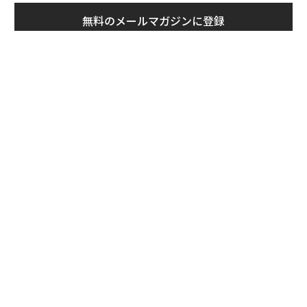
無料のメールマガジンに登録
無料登録
果を
革
EN
ク
明
た「
挑
よっ
PA
〈7.25(土)開催〉5年後のキ
エレガントなスポーツウォッ
ャリアに「戦略」はあるか。
チとして君臨する「ピアジ
トップエグゼクティブのキャ
ェ」ポロの魅力
リアに触れる1日│CAREER S
UMMIT 2026