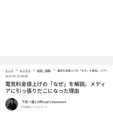
関連記事
電気料金値上げの「なぜ」を解説。メディアに引っ張りだこになった理由
大谷翔平に学ぶ 憧れの存在を「超えて行ける人」の思考力
起業2年目で組織が崩壊。危機を乗り越えたSKY-HIのリーダーシップ
日本人はなぜ眠れないのか。「睡眠の質」を上げるポイントは？
トップ
ビジネス
経営・戦略
電気料金値上げの「なぜ」を解説。メディア
トマト缶が危険？ 100円代で買えるカラクリ
2023.05.22 09:00
電気料金値上げの「なぜ」を解説。メディ
タグ：
小売
物流/物流産業
アに引っ張りだこになった理由
下矢一良 | Official Columnist
advertisement
PR戦略コンサルタント