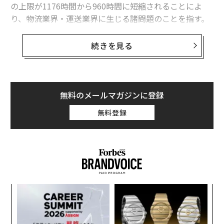
の上限が1176時間から960時間に短縮されることによ
り、物流業界・運送業界に生じる諸問題のことを指す。
しかし、2024年まであと1年と迫る中、運送業界の運用
続きを見る
や仕組みが変わっているようには見えない。日本の物流
業界および荷主企業の受け止め方、取り組みの現状、今
後も物流を機能させていくために取り組むべきことにつ
いて、物流の専門家として、アカデミアから井村直人氏
無料のメールマガジンに登録
（東京大学先端科学技術研究センター 先端物流科学寄付
無料登録
研究部門 特任研究員）、産業界から野田和伸氏（NDX代
表取締役）に聞いた。
荷物量が増加しているのに、ドライバー数は減
少
──
2024年問題によって、どのような課題が浮き彫りに
果を
革
なっていますか？
EN
ク
明
た「
挑
井村
：働き方改革による時間外労働時間の制限です。他