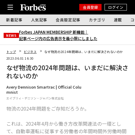
会員登録
ログイン
新着記事
人気記事
会員限定記事
カテゴリ
連載
コ
Forbes JAPAN MEMBERSHIP 新機能｜
NEWS
記事ページ内の広告表示を最小限にしました
トップ
ビジネス
なぜ物流の2024年問題は、いまだに解決されないのか
2023.06.01 16:30
なぜ物流の2024年問題は、いまだに解決さ
れないのか
Avery Dennison Smartrac | Official Colu
mnist
エイブリィ・デニソン・ジャパン株式会社
物流の2024年問題をご存知だろうか。
これは、2024年4月から働き方改革関連法の一環とし
て、自動車運転に従事する労働者の年間時間外労働時間