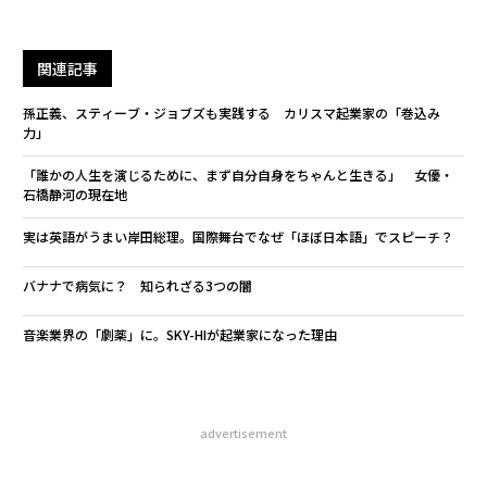
関連記事
孫正義、スティーブ・ジョブズも実践する カリスマ起業家の「巻込み
力」
「誰かの人生を演じるために、まず自分自身をちゃんと生きる」 女優・
石橋静河の現在地
実は英語がうまい岸田総理。国際舞台でなぜ「ほぼ日本語」でスピーチ？
バナナで病気に？ 知られざる3つの闇
音楽業界の「劇薬」に。SKY-HIが起業家になった理由
advertisement