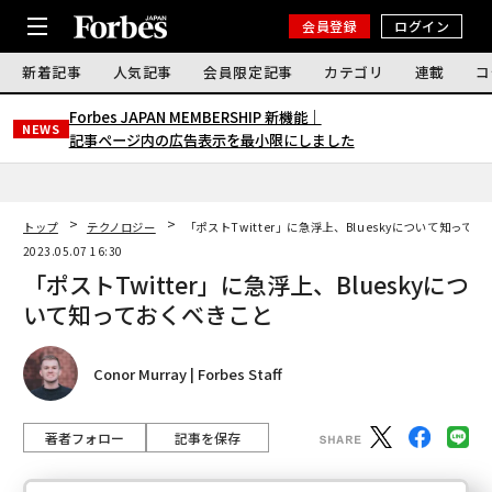
会員登録
ログイン
新着記事
人気記事
会員限定記事
カテゴリ
連載
コ
Forbes JAPAN MEMBERSHIP 新機能｜
NEWS
記事ページ内の広告表示を最小限にしました
トップ
テクノロジー
「ポストTwitter」に急浮上、Blueskyについて知って
2023.05.07 16:30
「ポストTwitter」に急浮上、Blueskyにつ
いて知っておくべきこと
Conor Murray | Forbes Staff
著者フォロー
記事を保存