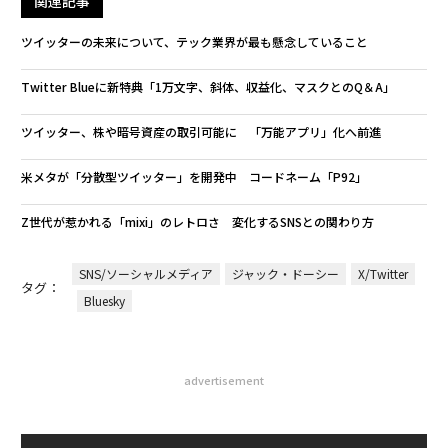
関連記事
ツイッターの未来について、テック業界が最も懸念していること
Twitter Blueに新特典「1万文字、斜体、収益化、マスクとのQ＆A」
ツイッター、株や暗号資産の取引可能に 「万能アプリ」化へ前進
米メタが「分散型ツイッター」を開発中 コードネーム「P92」
Z世代が惹かれる「mixi」のレトロさ 変化するSNSとの関わり方
SNS/ソーシャルメディア
ジャック・ドーシー
X/Twitter
タグ：
Bluesky
advertisement