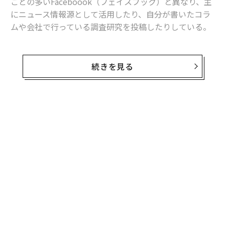
ことの多いFaceboook（フェイスブック）と異なり、主
にニュース情報源として活用したり、自分が書いたコラ
ムや会社で行っている調査研究を投稿したりしている。
情報源としてのツイッター利用は、私をはじめとするテ
クノロジー業界関係者の多くにとって有益だ。私の場
続きを見る
合、ニュース速報、ニュース分析、ニュース関連特集な
らば、まずツイッターで確認する。偏った意見も多い
が、そうしたコンテンツはできるだけ受け流すよう心掛
けている。
無料のメールマガジンに登録
無料登録
物議を醸しているイーロン・マスク最高経営責任者（CE
O）にとっては、ニュース情報源としてツイッターと競
合する存在はすべて、気まぐれで振り回す対象だ。一部
の競合他社は、高圧的なやり方でレッテルを貼られてい
ると訴える。
内
グ