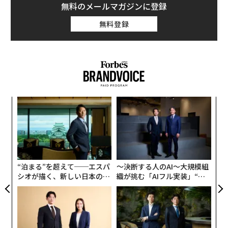
無料のメールマガジンに登録
無料登録
〜
金
個
〈7
ェ
ャ
ト
リア
“泊まる”を超えて──エスパ
〜決断する人のAI〜大規模組
UM
シオが描く、新しい日本のラ
織が挑む「AIフル実装」“使
グジュアリー（前編）
う”企業から“動く”企業へ【N
TTドコモビジネス×PwC】