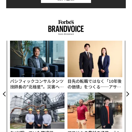
到着し、自ら車を運転しながら複数の地区を訪れ、住民
と対話し、復興の様子を視察した。今回の訪問は、プー
チンがウクライナ侵攻の最前線に最も近づいたことを意
味する。
「
─
ら
エ
設オ
が
が
パシフィックコンサルタンツ
目先の転職ではなく「10年後
技師長の"北極星"。災害への
の価値」をつくる──アサイ
無力感を乗り越え見つけた、
ンの長期伴走型支援とは
防災一筋20年の答え