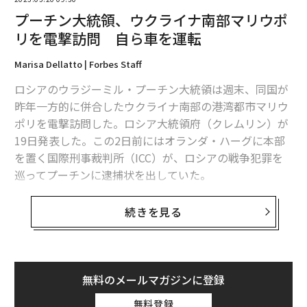
プーチン大統領、ウクライナ南部マリウポ
リを電撃訪問 自ら車を運転
Marisa Dellatto | Forbes Staff
ロシアのウラジーミル・プーチン大統領は週末、同国が
昨年一方的に併合したウクライナ南部の港湾都市マリウ
ポリを電撃訪問した。ロシア大統領府（クレムリン）が
19日発表した。この2日前にはオランダ・ハーグに本部
を置く国際刑事裁判所（ICC）が、ロシアの戦争犯罪を
巡ってプーチンに逮捕状を出していた。
米紙ワシントンポストが報じたところによると、プーチ
続きを見る
ンが実際にマリウポリを訪れたのは18日だったが、クレ
ムリンは大統領が同市を離れた後、翌日になるまで発表
を控えていた。
無料のメールマガジンに登録
クレムリンの発表によると、プーチンはヘリコプターで
無料登録