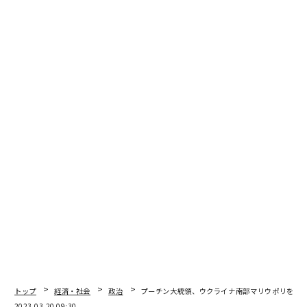
advertisement
トップ
経済・社会
政治
プーチン大統領、ウクライナ南部マリウポリを電
2023.03.20 09:30