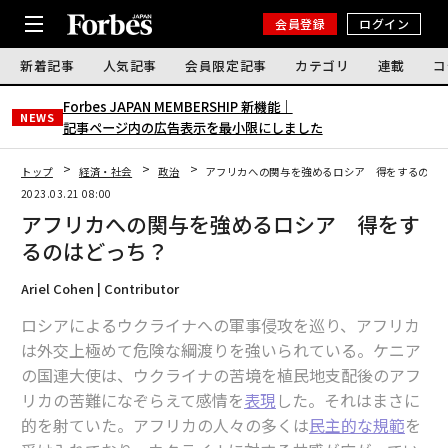
会員登録
ログイン
新着記事
人気記事
会員限定記事
カテゴリ
連載
コ
Forbes JAPAN MEMBERSHIP 新機能｜
NEWS
記事ページ内の広告表示を最小限にしました
トップ
経済・社会
政治
アフリカへの関与を強めるロシア 得をするのは
2023.03.21 08:00
アフリカへの関与を強めるロシア 得をす
るのはどっち？
Ariel Cohen | Contributor
ロシアによるウクライナへの軍事侵攻を巡り、アフリカ
は外交上極めて危険な綱渡りを強いられている。ケニア
の国連大使は、ウクライナの苦境を植民地支配後のアフ
リカの苦難になぞらえて感情を
表現
した。それはまさに
的を射ていた。アフリカの人々の多くは
民主的な規範
を