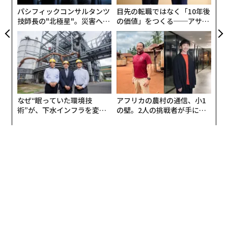
は有利で安定した取引の契約を結ぶことができる。これ
が
パシフィックコンサルタンツ
目先の転職ではなく「10年後
はアフリカの経済発展に不可欠な要素でもある。
技師長の"北極星"。災害への
の価値」をつくる──アサイ
無力感を乗り越え見つけた、
ンの長期伴走型支援とは
防災一筋20年の答え
なぜ“眠っていた環境技
アフリカの農村の通信、小1
術”が、下水インフラを変え
の壁。2人の挑戦者が手にし
たのか──産総研×月島JFE
た「次なる武器」
アクアソリューションの10年