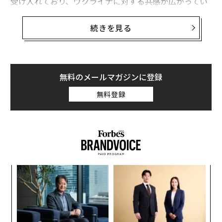
受け入れており、ウクライナに対する共感が広がってい
るとの調査結果もある。
続きを見る
だが、残念ながら、広範な共感が国の政策に反映される
には至っていない。アフリカ諸国は食料安全保障への懸
念から
ロシア産の食料に依存
しており、ウクライナ侵攻
からは距離を置かざるを得ないのが現状だ。こうした食
無料のメールマガジンに登録
料依存に加え、ロシアは資源外交や軍事展開の方針を変
無料登録
えることで、アフリカにおける外交戦略を強化しつつあ
る。
他方で、ロシアへの食料依存とは裏腹に、アフリカは西
側諸国による対ロシア制裁からかなりの恩恵を受けてい
る。ロシアが欧州市場から締め出されていることで、ア
「
フリカ諸国にとっては競争相手が減り、自国産の商品価
─
値が高まることになるからだ。エネルギー資源を必要と
ら
エ
している欧州を救うことができるのはアフリカであるこ
設オ
とは明らかで、こうした背景では、アフリカ側にとって
が