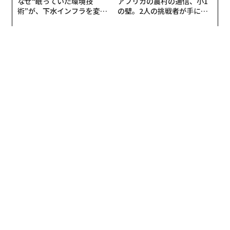
なぜ“眠っていた環境技
アフリカの農村の通信、小1
術”が、下水インフラを変え
の壁。2人の挑戦者が手にし
たのか──産総研×月島JFE
た「次なる武器」
アクアソリューションの10年
翻訳・編集＝安藤清香
2026年9月号発売中
最新号の購入はこちらから