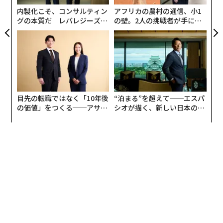
内製化こそ、コンサルティン
アフリカの農村の通信、小1
インドは2022年12月、日量120万バレルのロシア産石油
グの本質だ レバレジーズが
の壁。2人の挑戦者が手にし
を輸入した。これは、ロシアがウクライナに侵攻する以
実践する、次世代ファームの
た「次なる武器」
前の水準の
33倍
に相当するが、インドの石油輸入支出は
全貌
全体で
2倍
しか増えておらず、その大半はロシア産では
ない。欧米がロシアのエネルギー輸出に制裁を課し、1
バレル＝60ドル（約8000円）の上限価格を設定したこと
を受け、インドの製油業者はロシア産原油を値引き購入
目先の転職ではなく「10年後
“泊まる”を超えて──エスパ
するようになった。インド政府は燃料価格の値上げを中
の価値」をつくる──アサイ
シオが描く、新しい日本のラ
止し、モディ大統領の支持基盤を固めた。
ンの長期伴走型支援とは
グジュアリー（前編）