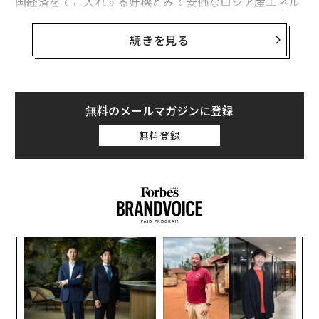
国経済をてこ入れする好機とみて安価なロシア産エネル
ギーを購入している。だが、驚くべきことにジャネッ
ト・イエレン米財務長官は、インドがロシア産石油を最
続きを見る
大30％以上の大幅な割引価格で入手している点を指摘し
「望むだけの石油を購入することを歓迎する」と述べ
た。
無料のメールマガジンに登録
この米国の政策の背景には重要な要素が複数ある。ま
無料登録
ず、インドは米国と渡り合える民主主義国であり、米国
が21世紀以降の主要競合相手である中国に対抗する上で
必要な存在だ。したがって、ロシアとの協力を強化しよ
うが、インドが米国の同盟国であることのほうが重要と
なる。第2に、アジア市場はロシアにとって欧州市場の
代わりにはならない。エネルギー収入の減少にともなう
果を
「
2022年の記録的な赤字がその証拠である。最後に、最も
EN
─
重要なのが、ロシアの「アジアへの軸足移行」は弱い立
明
ら
革
場から行われている点だ。つまり、アジア諸国との新た
ク
な取引の多くはロシアの利益にならない。
た「