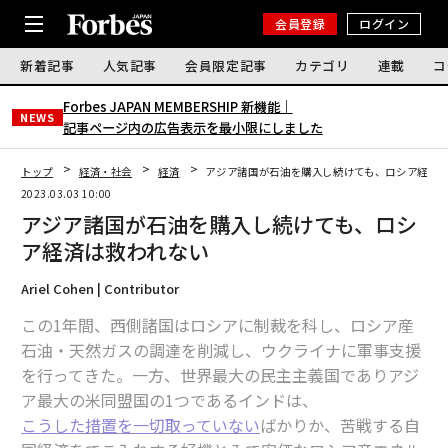
会員登録
ログイン
新着記事
人気記事
会員限定記事
カテゴリ
連載
コ
Forbes JAPAN MEMBERSHIP 新機能｜
NEWS
記事ページ内の広告表示を最小限にしました
トップ
経済・社会
経済
アジア諸国が石油を購入し続けても、ロシア経済
2023.03.03 10:00
アジア諸国が石油を購入し続けても、ロシ
ア経済は救われない
Ariel Cohen | Contributor
この1年間、西側諸国はロシアに制裁を科し、ロシア産
石油・天然ガスの調達を削減し、ウクライナに軍事支援
を行ってきた。一方、世界最大の民主主義国でありアジ
ア最大の米同盟国の1つであるインドは、
こうした措置を一切取っていない
ばかりか、苦戦する自