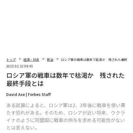
トップ
経済・社会
政治
ロシア軍の戦車は数年で枯渇か 残された最終手
2023.02.22 09:45
ロシア軍の戦車は数年で枯渇か 残された
最終手段とは
David Axe | Forbes Staff
ある試算によると、ロシア軍は2、3年後に戦車を使い果
たす恐れがある。そのため、ロシアが近い将来、ウクラ
イナのように同盟国に戦車の供与を求める可能性がない
とは言えない。
編集＝荻原藤緒