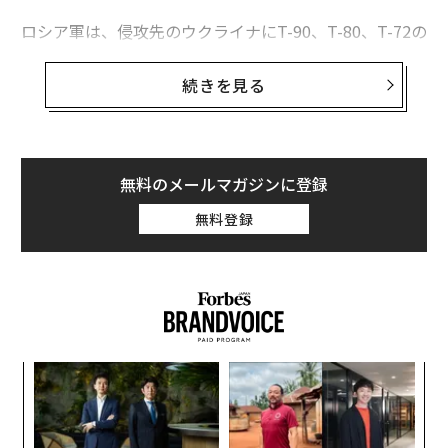
ロシア軍は、侵攻先のウクライナにT-90、T-80、T-72の
戦車約2500両を配備。この1年の激戦で1600両以上を
2026年9月号発売中
失った
。
続きを見る
最新号の購入はこちらから
ロシア政府は戦車メーカーのUralvagonzavod（ウラル
バゴンザボド）とOmsktransmash（オムスクトランス
マッシュ）に損失分の補てんを命じたが、できることに
無料のメールマガジンに登録
メンバーシップに登録する
は限界がある。
無料登録
関連記事
ロシア軍の戦車は数年で枯渇か 残された最終手段とは
果を
「
弾薬、北朝鮮から買ったワグネルと韓国から買った米軍の損得勘定は？
EN
─
明
ら
革
ウクライナ侵攻から1年。日本人カメラマンが撮影した失われし風景の写真
ク