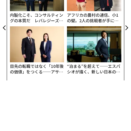
展
た「
ロシアの情報戦、質より量優先で今やスパムレベルに
内製化こそ、コンサルティン
アフリカの農村の通信、小1
グの本質だ レバレジーズが
の壁。2人の挑戦者が手にし
実践する、次世代ファームの
た「次なる武器」
外国企業が撤退したロシアで国内テック企業が台頭も西側依存のつけは大
全貌
きく
advertisement
目先の転職ではなく「10年後
“泊まる”を超えて──エスパ
の価値」をつくる──アサイ
シオが描く、新しい日本のラ
ンの長期伴走型支援とは
グジュアリー（前編）
翻訳＝溝口慈子