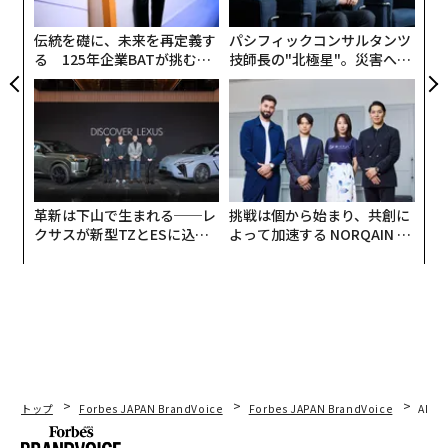
ン
伝統を礎に、未来を再定義す
パシフィックコンサルタンツ
る 125年企業BATが挑むス
技師長の"北極星"。災害への
モークレスな未来
無力感を乗り越え見つけた、
防災一筋20年の答え
AJI CIRCULAR PARK 入口
革新は下山で生まれる──レ
挑戦は個から始まり、共創に
クサスが新型TZとESに込め
よって加速する NORQAIN JA
AJI CIRCULAR PARKのコンセプトは、「つどう、つなが
た「DISCOVER」の哲学
PAN 特別座談会
る、めぐる。」。地産地消とロス削減をテーマとするカ
フェ、地元・瀬戸内産のプロダクトや国内外から厳選さ
れたサステナブル・プロダクトを購入できるライフスタ
イルショップ、衣類や雑貨などの製造過程で出てくる余
剰資材やハギレの販売、0円古着交換など、地域に根ざ
した循環型の暮らしを楽しむための様々な出会いが生ま
れる場所になっている。
トップ
Forbes JAPAN BrandVoice
Forbes JAPAN BrandVoice
AIが