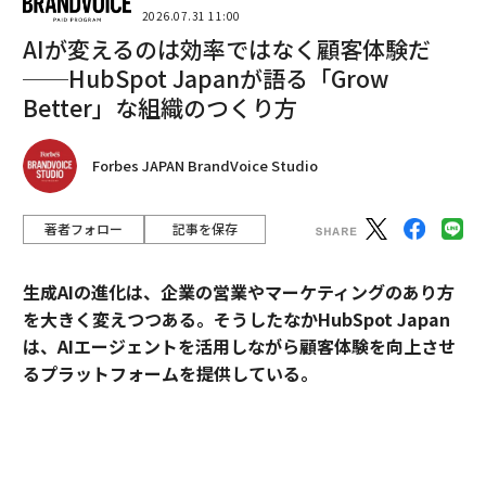
2026.07.31 11:00
AIが変えるのは効率ではなく顧客体験だ
──HubSpot Japanが語る「Grow
Better」な組織のつくり方
Forbes JAPAN BrandVoice Studio
著者フォロー
記事を保存
生成AIの進化は、企業の営業やマーケティングのあり方
を大きく変えつつある。そうしたなかHubSpot Japan
AJI CIRCULAR PARKの内観
は、AIエージェントを活用しながら顧客体験を向上させ
るプラットフォームを提供している。
また、週末には廃材を活用したアートワークショップな
ども開催されており、購入だけではなく体験を通じて地
外資・日系・スタートアップを横断して採用支援を手掛
域の人とつながり、結果として地域資源がめぐり合う仕
けるエンワールド・ジャパン代表取締役社長・山本裕介
掛けが用意されている。「PARK（パーク）」の名のつく
氏が、HubSpot Japanカントリーマネージャーの伊佐