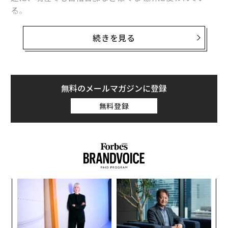
る。
その素晴らしさに魅了された20世紀を代表する彫刻家、
続きを見る
イサム・ノグチは1969年から牟礼町に住居とアトリエを
構え、以来20年以上にわたってニューヨークと行き来す
る生活を続けながら制作活動に励んだ。
無料のメールマガジンに登録
そんな庵治石の産地に、2022年11月にサーキュラーエコ
無料登録
ノミー（循環経済）をテーマとするライフスタイル発
信・創造拠点が誕生した。それが、庵治町の老舗繊維商
社・メーカーの
中商事
がオープンした「
AJI CIRCULAR PARK（アジサーキュラーパーク）
」だ。
A
顧客
pa
目
な
の