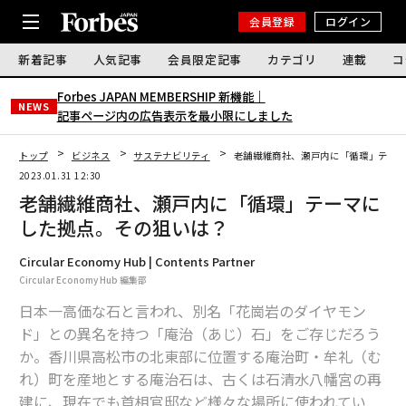
会員登録
ログイン
新着記事
人気記事
会員限定記事
カテゴリ
連載
コ
Forbes JAPAN MEMBERSHIP 新機能｜
NEWS
記事ページ内の広告表示を最小限にしました
トップ
ビジネス
サステナビリティ
老舗繊維商社、瀬戸内に「循環」テー
2023.01.31 12:30
老舗繊維商社、瀬戸内に「循環」テーマに
した拠点。その狙いは？
Circular Economy Hub | Contents Partner
Circular Economy Hub 編集部
日本一高価な石と言われ、別名「花崗岩のダイヤモン
ド」との異名を持つ「庵治（あじ）石」をご存じだろう
か。香川県高松市の北東部に位置する庵治町・牟礼（む
れ）町を産地とする庵治石は、古くは石清水八幡宮の再
建に、現在でも首相官邸など様々な場所に使われてい