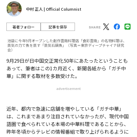
中村 正人 | Official Columnist
著者フォロー
記事を保存
池袋に今年9月オープンした創作雲南料理店「食彩雲南」の名物料理は、
蒸気の力で魚を蒸す「蒸気石鍋魚」（写真＝東京ディープチャイナ研究
会）
9月29日が日中国交正常化50年にあたったということも
あって、筆者はこの1カ月近く、新聞各紙から「ガチ中
華」に関する取材を多数受けた。
advertisement
近年、都内で急速に店舗を増やしている「ガチ中華」
は、これまであまり注目されていなかったが、現代中国
語圏で食べられている本場の中華料理であることから、
昨年冬頃からテレビの情報番組で取り上げられるように