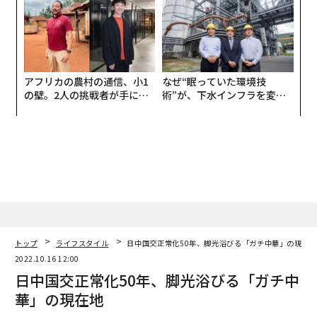
UMMIT 2026
アフリカの農村の通信、小1
なぜ“眠っていた環境技
の壁。2人の挑戦者が手にし
術”が、下水インフラを変え
た「次なる武器」
たのか──産総研×月島JFE
アクアソリューションの10年
トップ
ライフスタイル
日中国交正常化50年、脚光浴びる「ガチ中華」の現在
2022.10.16 12:00
日中国交正常化50年、脚光浴びる「ガチ中
華」の現在地