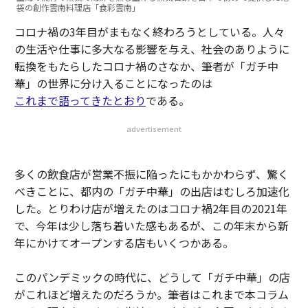
袋の創作雲南料理店「食彩雲南」
コロナ禍の3年目がまもなく終わろうとしている。人々
の生活や仕事に多大なる影響を与え、社会のありように
転換をもたらしたコロナ禍のさなか、筆者が「ガチ中
華」の世界に分け入ることになったのは
これまで語ってきたとおり
である。
advertisement
多くの飲食店が営業不振に陥ったにもかかわらず、驚く
べきことに、都内の「ガチ中華」の出店はむしろ加速化
した。とりわけ店が増えたのはコロナ禍2年目の2021年
で、今年は少し落ち着いた感もあるが、この年末から新
年にかけてオープンする店もいくつかある。
このパンデミックの時代に、どうして「ガチ中華」の店
がこれほど増えたのだろうか。筆者はこれまで本コラム