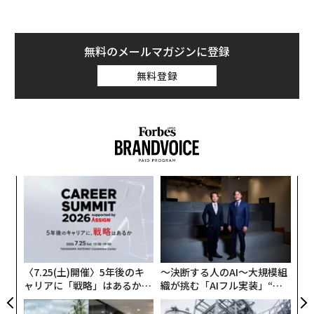
無料のメールマガジンに登録
無料登録
A
顧客
pa
〜
な
金
個
ェ
〈7.25(土)開催〉5年後のキ
〜決断する人のAI〜大規模組
ャリアに「戦略」はあるか。
織が挑む「AIフル実装」“使
トップエグゼクティブのキャ
う”企業から“動く”企業へ【N
リアに触れる1日│CAREER S
TTドコモビジネス×PwC】