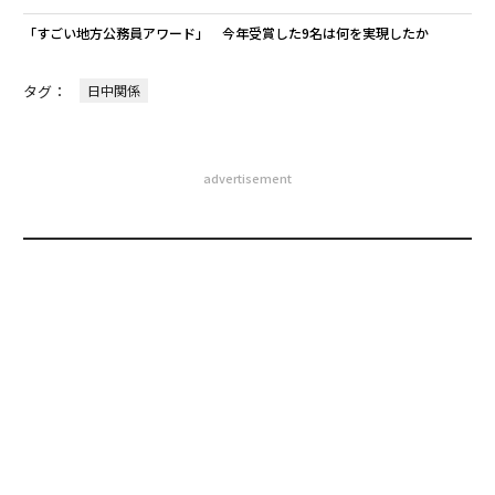
「すごい地方公務員アワード」 今年受賞した9名は何を実現したか
タグ：
日中関係
advertisement
無料のメールマガジンに登録
無料登録
A