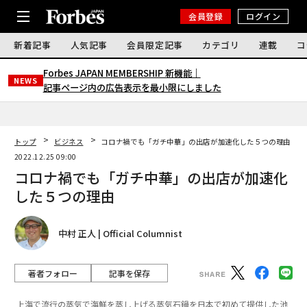
会員登録
ログイン
新着記事
人気記事
会員限定記事
カテゴリ
連載
コ
Forbes JAPAN MEMBERSHIP 新機能｜
NEWS
記事ページ内の広告表示を最小限にしました
トップ
ビジネス
コロナ禍でも「ガチ中華」の出店が加速化した５つの理由
2022.12.25 09:00
コロナ禍でも「ガチ中華」の出店が加速化
した５つの理由
中村 正人 | Official Columnist
著者フォロー
記事を保存
上海で流行の蒸気で海鮮を蒸し上げる蒸気石鍋を日本で初めて提供した池