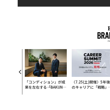
クコンサルタ
"北極星"。
力感を乗り越
防災一筋20
「コンディション」が成
〈7.25(土)開催〉5年後
果を左右する――「BAKUN
のキャリアに「戦略」
E」のTENTIALが支える
あるか。トップエグゼ
「挑戦者の明日」
ティブのキャリアに触
る1日│CAREER SUMM
T 2026