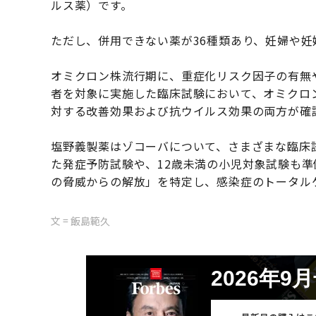
ルス薬）です。
ただし、併用できない薬が36種類あり、妊婦や
オミクロン株流行期に、重症化リスク因子の有無
者を対象に実施した臨床試験において、オミクロ
対する改善効果および抗ウイルス効果の両方が確
塩野義製薬はゾコーバについて、さまざまな臨床
た発症予防試験や、12歳未満の小児対象試験も
の脅威からの解放」を特定し、感染症のトータル
文 = 飯島範久
2026年9