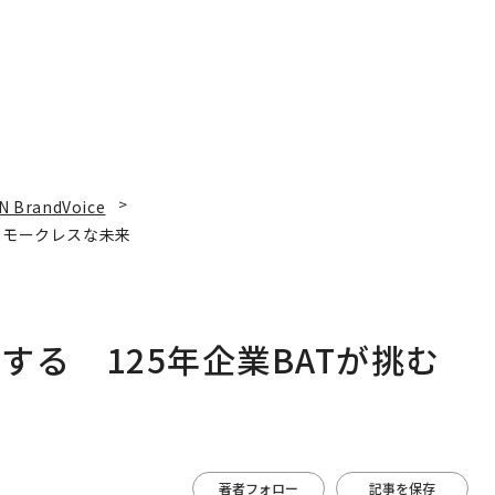
N BrandVoice
スモークレスな未来
る 125年企業BATが挑む
著者フォロー
記事を保存