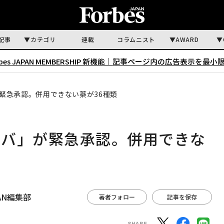
記事
カテゴリ
連載
コラムニスト
AWARD
rbes JAPAN MEMBERSHIP 新機能｜
記事ページ内の広告表示を最小
緊急承認。併用できない薬が36種類
ーバ」が緊急承認。併用できな
APAN編集部
著者フォロー
記事を保存