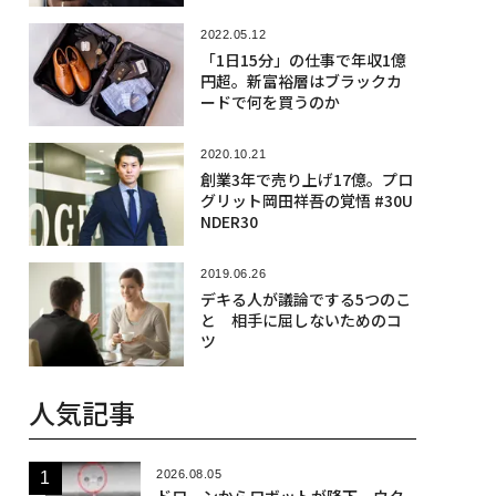
2022.05.12
「1日15分」の仕事で年収1億
円超。新富裕層はブラックカ
ードで何を買うのか
2020.10.21
創業3年で売り上げ17億。プロ
グリット岡田祥吾の覚悟 #30U
NDER30
2019.06.26
デキる人が議論でする5つのこ
と 相手に屈しないためのコ
ツ
人気記事
2026.08.05
ドローンからロボットが降下、ウク