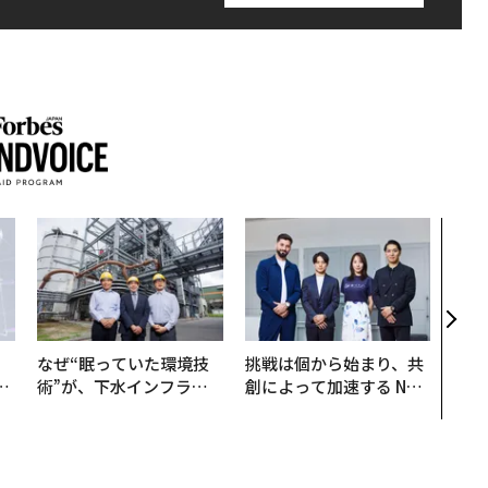
AI
なく
Spo
ow 
くり
なぜ“眠っていた環境技
挑戦は個から始まり、共
は
術”が、下水インフラを
創によって加速する NOR
ク
変えたのか──産総研×
QAIN JAPAN 特別座談会
れ
月島JFEアクアソリュー
I
ションの10年