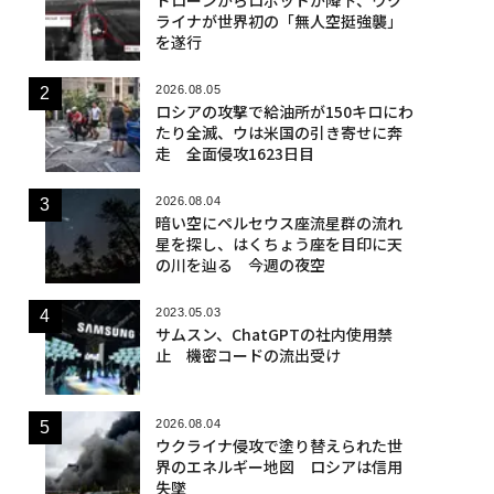
ライナが世界初の「無人空挺強襲」
を遂行
2026.08.05
ロシアの攻撃で給油所が150キロにわ
たり全滅、ウは米国の引き寄せに奔
走 全面侵攻1623日目
2026.08.04
暗い空にペルセウス座流星群の流れ
星を探し、はくちょう座を目印に天
の川を辿る 今週の夜空
2023.05.03
サムスン、ChatGPTの社内使用禁
止 機密コードの流出受け
2026.08.04
ウクライナ侵攻で塗り替えられた世
界のエネルギー地図 ロシアは信用
失墜