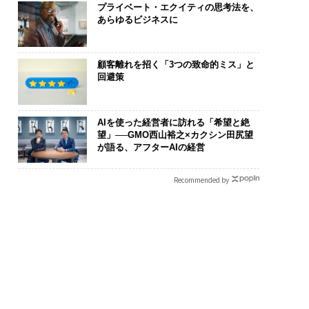
プライベート・エクイティの思考法を、
あらゆるビジネスに
顧客離れを招く「3つの致命的ミス」と
回避策
AIを使った経営者に訪れる「希望と絶
望」──GMO西山裕之×カクシン田尻望
が語る、アフターAIの経営
Recommended by