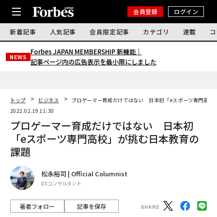
会員登録
ログイン
新着記事
人気記事
会員限定記事
カテゴリ
連載
コ
Forbes JAPAN MEMBERSHIP 新機能｜
NEWS
記事ページ内の広告表示を最小限にしました
トップ
ビジネス
プロゲーマー育成だけではない 日本初「eスポーツ専門高校
2022.02.19 11:30
プロゲーマー育成だけではない 日本初
「eスポーツ専門高校」が挑む日本教育の
課題
松永裕司 | Official Columnist
DXコンサルタント
著者フォロー
記事を保存