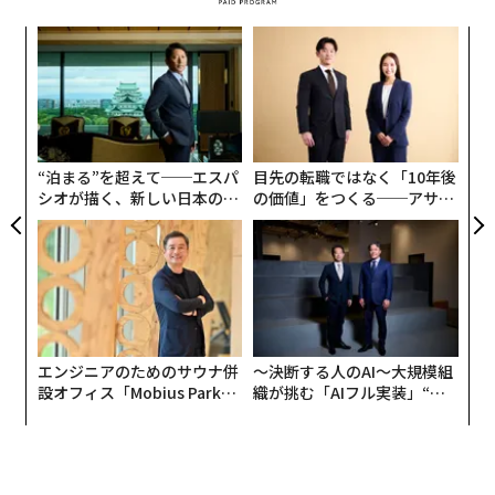
内
グ
実
〜
全
金
個
ェ
“泊まる”を超えて──エスパ
目先の転職ではなく「10年後
シオが描く、新しい日本のラ
の価値」をつくる──アサイ
グジュアリー（前編）
ンの長期伴走型支援とは
エンジニアのためのサウナ併
〜決断する人のAI〜大規模組
設オフィス「Mobius Park」
織が挑む「AIフル実装」“使
がオープン──タマディック
う”企業から“動く”企業へ【N
が健康経営を徹底する理由
TTドコモビジネス×PwC】