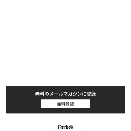
職業は聴覚専門医（オーディオロジスト）で、グラスド
ア上の求人は70％減った。
無料のメールマガジンに登録
米国聴覚学会（AAA）のアンジェラ・シュープ会長は、
無料登録
聴覚専門医が長期の一時帰休を言い渡されたり、開業し
ていたクリニックを閉じて早期引退したりしたとの話を
聞いているという。また、聴覚学の分野で就職活動をし
ている大学新卒者の多くは、大きな施設では採用を行な
っていないと告げられているとのことだ。
内
グ
実
〜
全
金
個
ェ
“泊まる”を超えて──エスパ
目先の転職ではなく「10年後
シオが描く、新しい日本のラ
の価値」をつくる──アサイ
グジュアリー（前編）
ンの長期伴走型支援とは