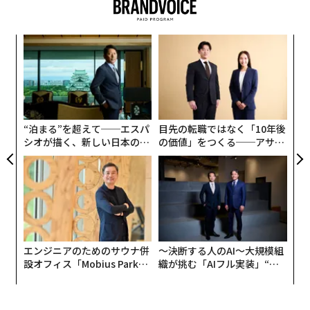
エンジニアのためのサウナ併
〜決断する人のAI〜大規模組
設オフィス「Mobius Park」
織が挑む「AIフル実装」“使
がオープン──タマディック
う”企業から“動く”企業へ【N
が健康経営を徹底する理由
TTドコモビジネス×PwC】
編集＝遠藤宗生