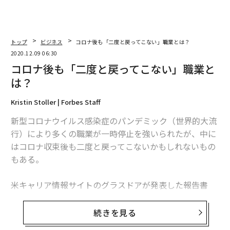
トップ
ビジネス
コロナ後も「二度と戻ってこない」職業とは？
2020.12.09 06:30
コロナ後も「二度と戻ってこない」職業と
は？
Kristin Stoller | Forbes Staff
新型コロナウイルス感染症のパンデミック（世界的大流
行）により多くの職業が一時停止を強いられたが、中に
はコロナ収束後も二度と戻ってこないかもしれないもの
もある。
米キャリア情報サイトのグラスドアが発表した報告書
「Workplace Trends 2021（職場のトレンド 2021）」
によると、緊急性がなく、コロナ収束後まで延期できる
続きを見る
選択的医療分野での求人広告は激減。最も影響を受けた