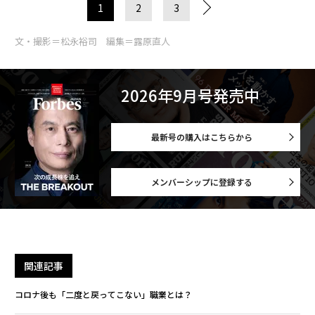
1
2
3
文・撮影＝松永裕司 編集＝露原直人
2026年9月号発売中
最新号の購入はこちらから
メンバーシップに登録する
関連記事
コロナ後も「二度と戻ってこない」職業とは？