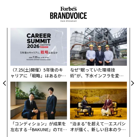
“
シ
グ
目
の
ン
〈7.25(土)開催〉5年後のキ
なぜ“眠っていた環境技
ャリアに「戦略」はあるか。
術”が、下水インフラを変え
トップエグゼクティブのキャ
たのか──産総研×月島JFE
リアに触れる1日│CAREER S
アクアソリューションの10年
UMMIT 2026
「コンディション」が成果を
“泊まる”を超えて─エスパシ
左右する――「BAKUNE」のTEN
オが描く、新しい日本のラグ
TIALが支える「挑戦者の明
ジュアリー（中編）