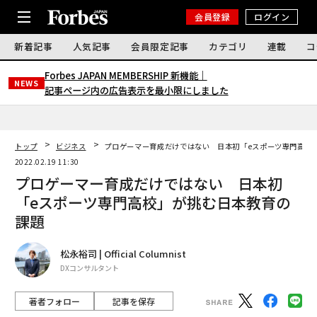
会員登録
ログイン
新着記事
人気記事
会員限定記事
カテゴリ
連載
コ
Forbes JAPAN MEMBERSHIP 新機能｜
NEWS
記事ページ内の広告表示を最小限にしました
トップ
ビジネス
プロゲーマー育成だけではない 日本初「eスポーツ専門高校
2022.02.19 11:30
プロゲーマー育成だけではない 日本初
「eスポーツ専門高校」が挑む日本教育の
課題
松永裕司 | Official Columnist
DXコンサルタント
著者フォロー
記事を保存