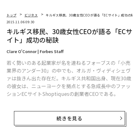
トップ
ビジネス
キルギス移民、30歳女性CEOが語る「ECサイト」成功の秘訣
2015.11.06 09:30
キルギス移民、30歳女性CEOが語る「ECサ
イト」成功の秘訣
Clare O'Connor | Forbes Staff
若く勢いのある起業家が名を連ねるフォーブスの「小売
業界のアンダー30」の中でも、オルガ・ヴィディシェヴ
ァは抜きん出た存在だ。キルギス共和国出身、現在30歳
の彼女は、ニューヨークを拠点とする急成長中のファッ
ションECサイトShoptiquesの創業者CEOである。
ヴィディシェヴァは17歳の時、中央アジアのキルギスか
らニューメキシコ州アラモスに移住。寝室が一つしかな
続きを見る
い公営アパートで育った彼女は、母国の市場経済化や混
乱を横目に、新天地アメリカで成功することを決意し