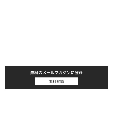
た。移民した当初、英語が全く話せなかった彼女は、寿
司レストランでウェイトレスとして働きながら英語を習
無料のメールマガジンに登録
得し、ボストンのウェルズリー大学で経済学と数学を専
無料登録
攻。卒業後はゴールドマン・サックスでキャリアを積
み、ハーバード・ビジネススクールのMBAを取得した。
世界中の街角にある個性的な中小ブティックの商品を集
めたサイトShoptiqueを立ち上げたのは2011年。Shopt
iquesは各ブティックの商品をサイト上で販売し売上の
〜
一部を受け取るかわりに、商品撮影やクレジット決済、
織
配送、ウェブホスティング、メールマーケティングなど
う
「
のサービスやツールをブティックに提供する。扱うブテ
T
3
ィック数はローンチ時こそわずか25軒だったが、現在は
C
5か国2,000軒を超える。売上も年々急増しており、2014
る
“泊まる”を超えて──エスパ
なぜ“眠っていた環境技
年の売上は前年から700%増の300万ドル（約3億6,250
シオが描く、新しい日本のラ
術”が、下水インフラを変え
万円）。2015年の売上目標は2,000万ドル（約24億1,60
グジュアリー（前編）
たのか──産総研×月島JFE
0万円）だ。
アクアソリューションの10年