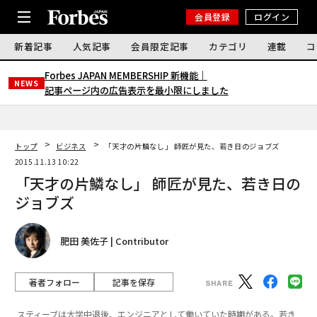
会員登録
ログイン
新着記事
人気記事
会員限定記事
カテゴリ
連載
コ
Forbes JAPAN MEMBERSHIP 新機能｜
NEWS
記事ページ内の広告表示を最小限にしました
トップ
ビジネス
「天才の片鱗なし」 師匠が見た、若き日のジョブズ
2015.11.13 10:22
「天才の片鱗なし」 師匠が見た、若き日の
ジョブズ
肥田 美佐子 | Contributor
著者フォロー
記事を保存
スティーブは大学中退後、エンジニアとして働いていた時期がある。若き