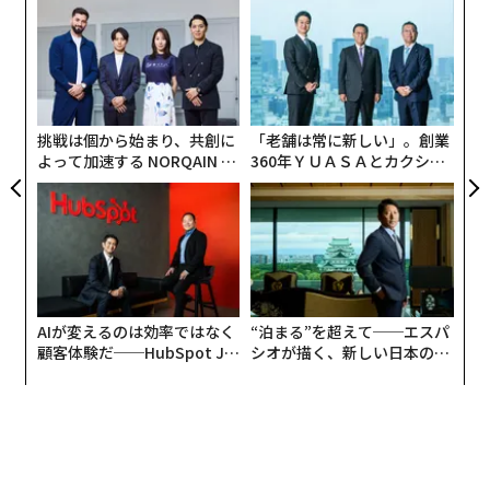
な
術
た
「
ア
─
ら
挑戦は個から始まり、共創に
「老舗は常に新しい」。創業
よって加速する NORQAIN JA
360年ＹＵＡＳＡとカクシン
PAN 特別座談会
CEO田尻望が語る、AIを超え
る人の価値
AIが変えるのは効率ではなく
“泊まる”を超えて──エスパ
顧客体験だ──HubSpot Ja
シオが描く、新しい日本のラ
panが語る「Grow Better」
グジュアリー（前編）
な組織のつくり方