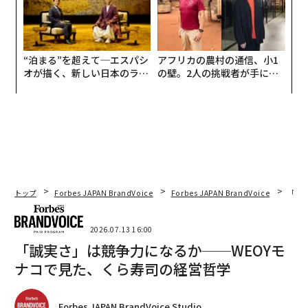
“泊まる”を超えて─エスパシ
アフリカの農村の通信、小1
オが描く、新しい日本のラグ
の壁。2人の挑戦者が手にし
ジュアリー（中編）
た「次なる武器」
トップ
Forbes JAPAN BrandVoice
Forbes JAPAN BrandVoice
「誠
2026.07.13 16:00
「誠実さ」は競争力になるか──WEOYモ
ナコで見た、くら寿司の経営哲学
Forbes JAPAN BrandVoice Studio