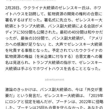
2月28日、ウクライナ大統領のゼレンスキー氏は、ホワ
イトハウスを訪問して、鉱物資源の開発の権利の合意に
署名するはずだった。署名式に先立ち、ゼレンスキー大
統領とトランプ大統領、バンス副大統領による会談がメ
ディアに50分間も公開された。最初の40分間は和やかだ
ったが、最後の10分間で、バンス副大統領が、「アメリ
カへの感謝が足りない」と、大声でゼレンスキー大統領
を叱責する事態となった。予定されていたウクライナの
鉱物資源の権益（を米企業に付与する）合意文書への署
名は見送られ、トランプ大統領の指示で、ゼレンスキー
大統領は手ぶらでホワイトハウスを去ることとなった。
advertisement
激論のきっかけは、バンス副大統領の、今は「外交が重
要だ」という発言だ。ゼレンスキー大統領は、「2019年
にロシアと協定を結んだが、プーチンは、2022年に侵略
した。プーチンは25回も合意を守らなかった。あなたの