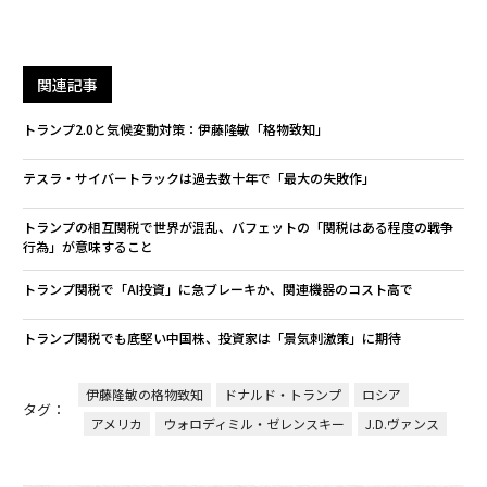
関連記事
トランプ2.0と気候変動対策：伊藤隆敏「格物致知」
テスラ・サイバートラックは過去数十年で「最大の失敗作」
トランプの相互関税で世界が混乱、バフェットの「関税はある程度の戦争
行為」が意味すること
トランプ関税で「AI投資」に急ブレーキか、関連機器のコスト高で
トランプ関税でも底堅い中国株、投資家は「景気刺激策」に期待
伊藤隆敏の格物致知
ドナルド・トランプ
ロシア
タグ：
アメリカ
ウォロディミル・ゼレンスキー
J.D.ヴァンス