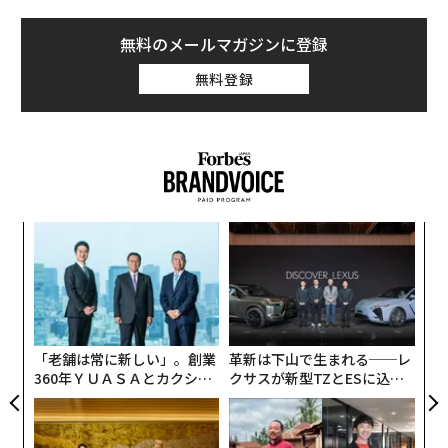
無料のメールマガジンに登録
無料登録
A
顧客
pa
内
な
グ
実
全
「老舗は常に新しい」。創業
革新は下山で生まれる──レ
360年ＹＵＡＳＡとカクシン
クサスが新型TZとESに込め
CEO田尻望が語る、AIを超え
た「DISCOVER」の哲学
る人の価値