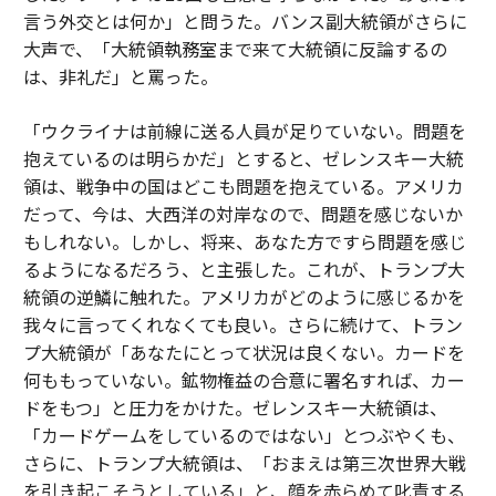
言う外交とは何か」と問うた。バンス副大統領がさらに
大声で、「大統領執務室まで来て大統領に反論するの
は、非礼だ」と罵った。
「ウクライナは前線に送る人員が足りていない。問題を
抱えているのは明らかだ」とすると、ゼレンスキー大統
領は、戦争中の国はどこも問題を抱えている。アメリカ
だって、今は、大西洋の対岸なので、問題を感じないか
もしれない。しかし、将来、あなた方ですら問題を感じ
るようになるだろう、と主張した。これが、トランプ大
統領の逆鱗に触れた。アメリカがどのように感じるかを
我々に言ってくれなくても良い。さらに続けて、トラン
プ大統領が「あなたにとって状況は良くない。カードを
何ももっていない。鉱物権益の合意に署名すれば、カー
ドをもつ」と圧力をかけた。ゼレンスキー大統領は、
「カードゲームをしているのではない」とつぶやくも、
さらに、トランプ大統領は、「おまえは第三次世界大戦
を引き起こそうとしている」と、顔を赤らめて叱責する