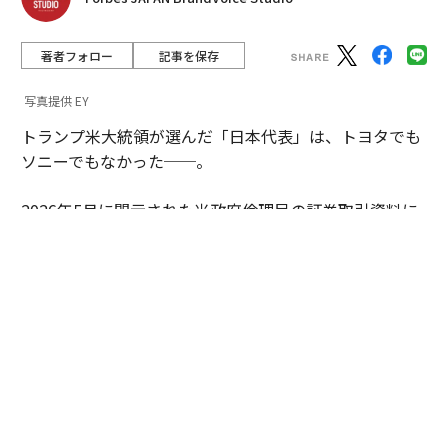
著者フォロー
記事を保存
写真提供 EY
トランプ米大統領が選んだ「日本代表」は、トヨタでも
ソニーでもなかった──。
2026年5月に開示された米政府倫理局の証券取引資料に
よると、同氏が取得した日本企業関連株は、わずか一銘
柄であった。その名も「くら寿司USA」。世界最大の経
済大国のトップが、なぜ回転寿司チェーンに賭けたのか
──。その投資判断を追うと、今の世界で進行するある
変化が見えてくる。
実は、くら寿司を「日本代表」に選んだのはトランプ氏
だけではない。