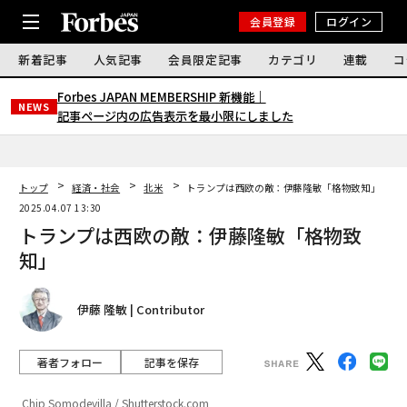
会員登録
ログイン
新着記事
人気記事
会員限定記事
カテゴリ
連載
コ
Forbes JAPAN MEMBERSHIP 新機能｜
NEWS
記事ページ内の広告表示を最小限にしました
トップ
経済・社会
北米
トランプは西欧の敵：伊藤隆敏「格物致知」
2025.04.07 13:30
トランプは西欧の敵：伊藤隆敏「格物致
知」
伊藤 隆敏 | Contributor
著者フォロー
記事を保存
Chip Somodevilla / Shutterstock.com