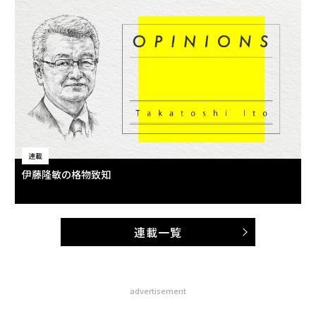
連載
伊藤隆敏の格物致知
連載一覧
advertisement