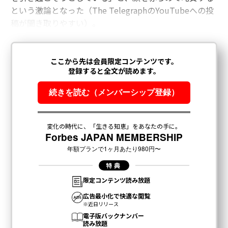
という激論となった（The TelegraphのYouTubeへの投
稿が聞き取りやすい）。