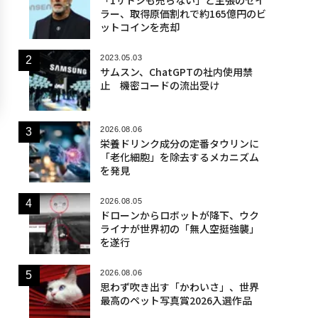
ラー、取得原価割れで約165億円のビ
ットコインを売却
2023.05.03
サムスン、ChatGPTの社内使用禁
止 機密コードの流出受け
2026.08.06
栄養ドリンク成分の定番タウリンに
「老化細胞」を除去するメカニズム
を発見
2026.08.05
ドローンからロボットが降下、ウク
ライナが世界初の「無人空挺強襲」
を遂行
2026.08.06
思わず吹き出す「かわいさ」、世界
最高のペット写真賞2026入選作品