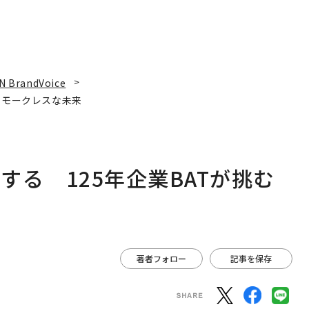
N BrandVoice
スモークレスな未来
る 125年企業BATが挑む
著者フォロー
記事を保存