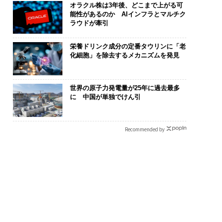
オラクル株は3年後、どこまで上がる可
能性があるのか AIインフラとマルチク
ラウドが牽引
栄養ドリンク成分の定番タウリンに「老
化細胞」を除去するメカニズムを発見
の転職ではなく「10
革新は下山で生まれる─
エンジニアの
の価値」をつくる─
─レクサスが新型TZとE
ナ併設オフィス
世界の原子力発電量が25年に過去最多
サインの長期伴走型
Sに込めた「DISCOVE
s Park」が
に 中国が単独でけん引
とは
R」の哲学
タマディック
を徹底する理
Recommended by