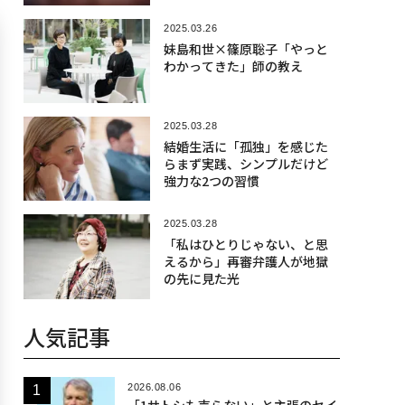
2025.03.26
妹島和世×篠原聡子「やっと
わかってきた」師の教え
2025.03.28
結婚生活に「孤独」を感じた
らまず実践、シンプルだけど
強力な2つの習慣
2025.03.28
「私はひとりじゃない、と思
えるから」再審弁護人が地獄
の先に見た光
人気記事
2026.08.06
「1サトシも売らない」と主張のセイ