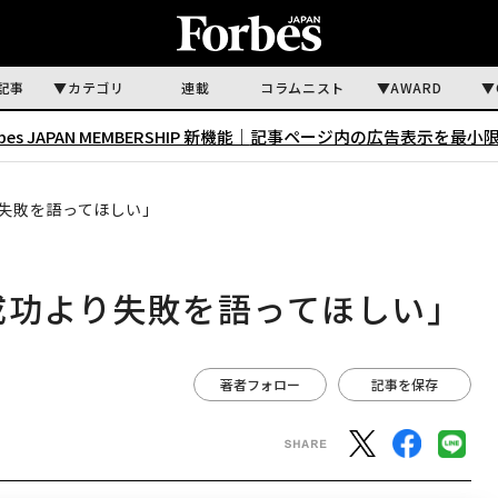
記事
カテゴリ
連載
コラムニスト
AWARD
rbes JAPAN MEMBERSHIP 新機能｜
記事ページ内の広告表示を最小
り失敗を語ってほしい」
成功より失敗を語ってほしい」
著者フォロー
記事を保存