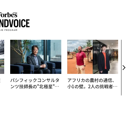
目先
年後
─ア
支援
技
パシフィックコンサルタ
アフリカの農村の通信、
を
ンツ技師長の"北極星"。
小1の壁。2人の挑戦者が
×
災害への無力感を乗り越
手にした「次なる武器」
ー
え見つけた、防災一筋20
年の答え