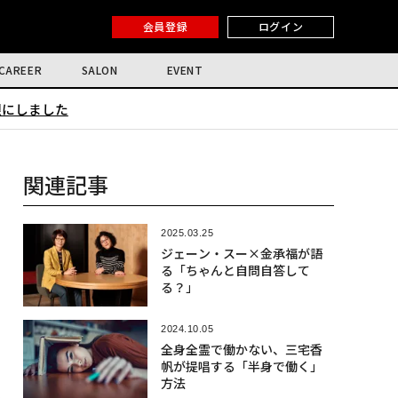
会員登録
ログイン
CAREER
SALON
EVENT
限にしました
関連記事
2025.03.25
ジェーン・スー×金承福が語
る「ちゃんと自問自答して
る？」
2024.10.05
全身全霊で働かない、三宅香
帆が提唱する「半身で働く」
方法