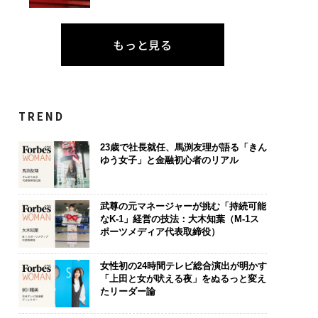
もっと見る
TREND
23歳で社長就任、馬渕友理が語る「きん
ゆう女子」と金融初心者のリアル
武尊の元マネージャーが挑む「持続可能
なK-1」経営の技法：大木知葉（M-1ス
ポーツメディア代表取締役）
女性初の24時間テレビ総合演出が明かす
「上田と女が吠える夜」をぬるっと変え
たリーダー論