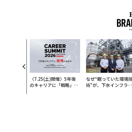
〈7.25(土)開催〉5年後
なぜ“眠っていた環境
のキャリアに「戦略」は
術”が、下水インフラ
あるか。トップエグゼク
変えたのか──産総研
ティブのキャリアに触れ
月島JFEアクアソリュ
る1日│CAREER SUMMI
ションの10年
T 2026