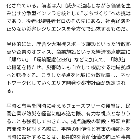
化されている。前者は人口減少に適応しながら価値を生
み出す分散型インフラを核とした“まちづくり”への挑戦
であり、後者は犠牲者ゼロのその先にある、社会経済を
止めない災害レジリエンスを全方位で追求するものだ。
具体的には、庁舎や大規模スポーツ施設といった行政拠
点や企業のオフィス、商業施設といった経済拠点施設に
「賑わい」「環境配慮(ZEB)」などに加えて、「防災」
の機能を持たせ、災害時にも自立して機能する地域拠点
へと転換する。こうした拠点を地域に分散配置し、ネッ
トワーク化していくエリア開発や都市計画が想定され
る。
平時と有事を同時に考えるフェーズフリーの発想は、民
間企業が防災を経営に組み込む際、有力な視点となりう
ることも強調しておきたい。拠点施設の新設・移転や都
市開発を検討する際に、平時の利便性と有事の機能性を
同時に設計することは、長期的な資産価値の向上や事業