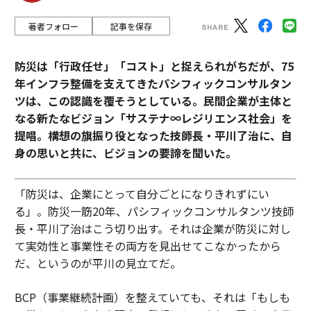
著者フォロー
記事を保存
防災は「行政任せ」「コスト」と捉えられがちだが、75
年インフラ整備を支えてきたパシフィックコンサルタン
ツは、この認識を覆そうとしている。民間企業が主体と
なる新たなビジョン「サステナ∞レジリエンス社会」を
提唱。構想の旗振り役となった技師長・平川了治に、自
身の思いと共に、ビジョンの要諦を聞いた。
「防災は、企業にとって自分ごとになりきれずにい
る」。防災一筋20年、パシフィックコンサルタンツ技師
長・平川了治はこう切り出す。それは企業が防災に対し
て実効性と事業性その両方を見出せてこなかったから
だ、というのが平川の見立てだ。
BCP（事業継続計画）を整えていても、それは「もしも