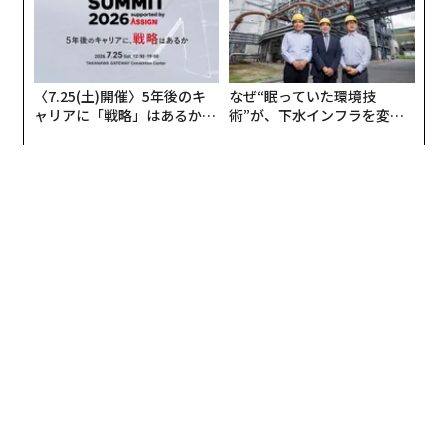
〈7.25(土)開催〉5年後のキ
なぜ“眠っていた環境技
ャリアに「戦略」はあるか。
術”が、下水インフラを変え
トップエグゼクティブのキャ
たのか──産総研×月島JFE
リアに触れる1日│CAREER S
アクアソリューションの10年
UMMIT 2026