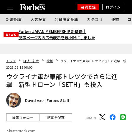
会員登録
ログイン
新着記事
人気記事
会員限定記事
カテゴリ
連載
コ
Forbes JAPAN MEMBERSHIP 新機能｜
NEWS
記事ページ内の広告表示を最小限にしました
トップ
経済・社会
欧州
ウクライナ軍が東部トレツクでさらに進撃 新型ド
2025.03.12 08:00
ウクライナ軍が東部トレツクでさらに進
撃 新型ドローン「SETH」も投入
David Axe | Forbes Staff
著者フォロー
記事を保存
Shutterstock.com