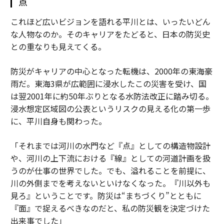
点
これほど広いビジョンを語れる平川とは、いったいどん
な人物なのか。そのキャリアをたどると、日本の防災史
との重なりも見えてくる。
防災がキャリアの中心となった転機は、2000年の東海豪
雨だ。東海3県が広範囲に浸水したこの災害を受け、国
は翌2001年に約50年ぶりとなる水防法改正に踏み切る。
浸水想定区域図の公表というリスクの見える化の第一歩
に、平川自身も関わった。
「それまでは河川の水門など『点』としての構造物設計
や、河川の上下流における『線』としての河道計画を扱
うのが仕事の世界でした。でも、溢れることを前提に、
川の外側までを考えないといけなくなった。『川以外も
見ろ』ということです。防災は“まちづくり”とともに
『面』で捉えるべきなのだと、私の防災観を決定づけた
出来事でした」