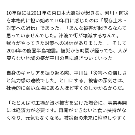
10年後には2011年の東日本大震災が起きる。河川・防災
を本格的に担い始めて10年目に感じたのは「既存土木・
対策への過信」であった。「あんな被害が起きるなんて
思っていませんでした。津波で街が壊滅するなんて。
我々がやってきた対策への過信がありました」。そして
2024年の能登半島地震。被災から時間が経っても、人が
戻らない地域の姿が平川の目に焼きついていった。
自身のキャリアを振り返る際、平川は「災害への悔しさ
と無力感の連続でした」と口にする。被害の深刻さは、
社会的に弱い立場にある人ほど重くのしかかるからだ。
「たとえば町工場が浸水被害を受けた場合に、事業再開
には経済力が必要です。再開ができないと食い扶持がな
くなり、元気もなくなる。被災後の未来に絶望しやすく
なってしまう。被災後の避難生活などで亡くなる『災害
関連死』も無関係ではありません」