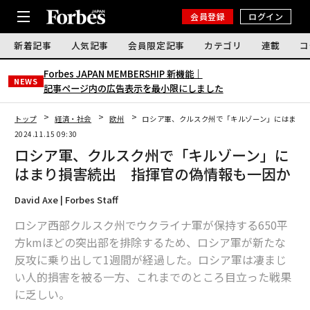
会員登録
ログイン
新着記事
人気記事
会員限定記事
カテゴリ
連載
コ
Forbes JAPAN MEMBERSHIP 新機能｜
NEWS
記事ページ内の広告表示を最小限にしました
トップ
経済・社会
欧州
ロシア軍、クルスク州で「キルゾーン」にはまり
2024.11.15 09:30
ロシア軍、クルスク州で「キルゾーン」に
はまり損害続出 指揮官の偽情報も一因か
David Axe | Forbes Staff
ロシア西部クルスク州でウクライナ軍が保持する650平
方kmほどの突出部を排除するため、ロシア軍が新たな
反攻に乗り出して1週間が経過した。ロシア軍は凄まじ
い人的損害を被る一方、これまでのところ目立った戦果
に乏しい。