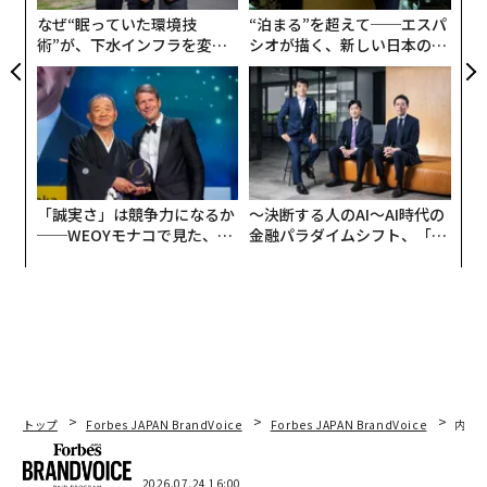
なぜ“眠っていた環境技
“泊まる”を超えて──エスパ
術”が、下水インフラを変え
シオが描く、新しい日本のラ
たのか──産総研×月島JFE
グジュアリー（前編）
アクアソリューションの10年
「誠実さ」は競争力になるか
〜決断する人のAI〜AI時代の
──WEOYモナコで見た、く
金融パラダイムシフト、「超
ら寿司の経営哲学
個別化」の核心 【MUFG×ウ
ェルスナビ×PwC】
トップ
Forbes JAPAN BrandVoice
Forbes JAPAN BrandVoice
内製
2026.07.24 16:00