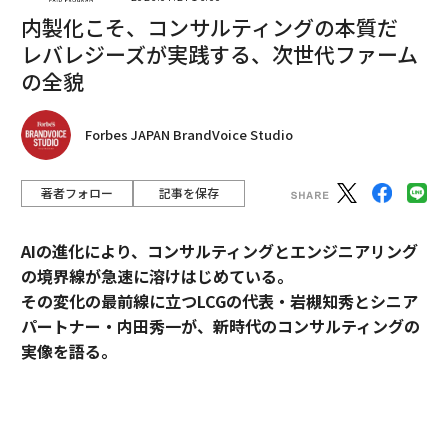
内製化こそ、コンサルティングの本質だ
レバレジーズが実践する、次世代ファーム
翻訳・編集＝江戸伸禎
の全貌
2026年9月号発売中
Forbes JAPAN BrandVoice Studio
著者フォロー
記事を保存
最新号の購入はこちらから
AIの進化により、コンサルティングとエンジニアリング
メンバーシップに登録する
の境界線が急速に溶けはじめている。
その変化の最前線に立つLCGの代表・岩槻知秀とシニア
パートナー・内田秀一が、新時代のコンサルティングの
実像を語る。
関連記事
コンサルティングとエンジニアリング。明確に分断され
ロシア軍、クルスク反攻1週間で3個大隊分の車両失う 攻撃緩める気配な
てきたふたつの領域が、AIの進化によって急速に境界を
し