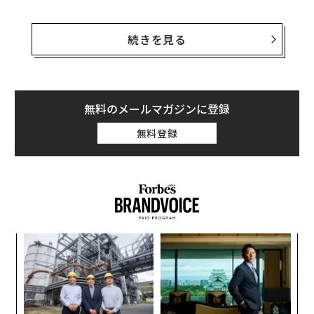
ロシア軍は突出部北端のポグレブキ村を奪還した。だ
が、突出部の北西周縁に対する突撃に失敗し、命を落と
続きを見る
した何百人ものロシア兵にとっては、それはほとんど慰
めにならないだろう。
ロシア側にとって問題は2つある。ひとつは、北側や西
無料のメールマガジンに登録
側から突出部に入る道路が限られることだ。ロシア軍は
無料登録
これらの道路で過去に撃退されながら、なお連日同じ道
路から攻撃してきている。もうひとつは、ロシア軍の指
揮官が突出部内のウクライナ軍部隊の配置などについ
て、部隊に正確な情報を与えていない場合があるらしい
ことだ。
〈7
ャ
ト
“
リア
オ
UM
ジ