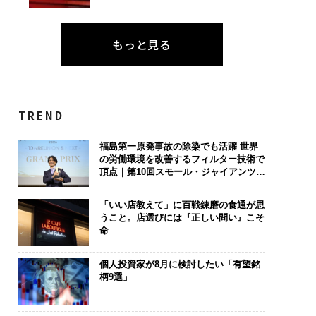
もっと見る
TREND
福島第一原発事故の除染でも活躍 世界
の労働環境を改善するフィルター技術で
頂点｜第10回スモール・ジャイアンツ
アワード
「いい店教えて」に百戦錬磨の食通が思
うこと。店選びには『正しい問い』こそ
命
個人投資家が8月に検討したい「有望銘
柄9選」