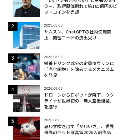
ラー、取得原価割れで約165億円のビ
ットコインを売却
2023.05.03
サムスン、ChatGPTの社内使用禁
止 機密コードの流出受け
2026.08.06
栄養ドリンク成分の定番タウリンに
「老化細胞」を除去するメカニズム
を発見
2026.08.05
ドローンからロボットが降下、ウク
ライナが世界初の「無人空挺強襲」
を遂行
2026.08.06
思わず吹き出す「かわいさ」、世界
最高のペット写真賞2026入選作品