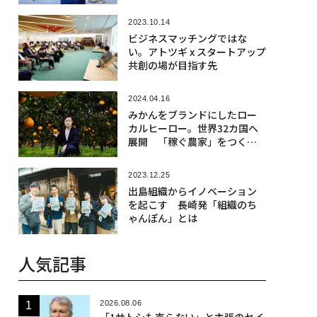
2023.10.14
ビジネスマッチングではな
い。アトツギ x スタートアップ
共創の場が目指す先
2024.04.16
みかんをブランドにしたロー
カルヒーロー。世界32カ国へ
展開 「稼ぐ農家」をつくる |
伊藤農園
2023.12.25
出島組織からイノベーション
を起こす 長崎発「組織のち
ゃんぽん」とは
人気記事
2026.08.06
「1サトシも売らない」と主張のセイ