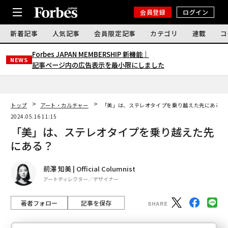
会員登録
ログイン
新着記事
人気記事
会員限定記事
カテゴリ
連載
コ
Forbes JAPAN MEMBERSHIP 新機能｜
NEWS
記事ページ内の広告表示を最小限にしました
トップ
アート・カルチャー
「美」は、ステレオタイプを乗り越えた先にある？
2024.05.16 11:15
「美」は、ステレオタイプを乗り越えた先
にある？
前澤 知美 | Official Columnist
アートディレクター／デザイナー
著者フォロー
記事を保存