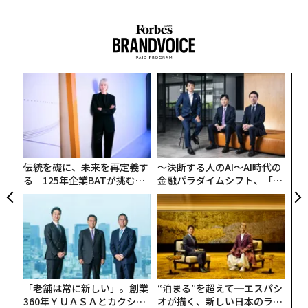
〈7
ャ
ト
“
リア
シ
UM
グ
伝統を礎に、未来を再定義す
〜決断する人のAI〜AI時代の
る 125年企業BATが挑むス
金融パラダイムシフト、「超
モークレスな未来
個別化」の核心 【MUFG×ウ
ェルスナビ×PwC】
「老舗は常に新しい」。創業
“泊まる”を超えて─エスパシ
360年ＹＵＡＳＡとカクシン
オが描く、新しい日本のラグ