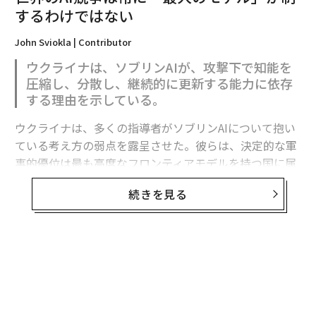
するわけではない
2026年9月号発売中
John Sviokla | Contributor
ウクライナは、ソブリンAIが、攻撃下で知能を
圧縮し、分散し、継続的に更新する能力に依存
最新号の購入はこちらから
する理由を示している。
ウクライナは、多くの指導者がソブリンAIについて抱い
メンバーシップに登録する
ている考え方の弱点を露呈させた。彼らは、決定的な軍
事的優位は最も高度なフロンティアモデルを持つ国に属
すると想定している。
続きを見る
関連記事
フロンティア能力は極めて重要である。だがウクライナ
の経験が示すのは、それが軍事的優位の始まりにすぎ
ウクライナが軍用地上ロボットを量産、戦場のゲームチェンジャーになる
ず、完成形ではないということだ。
か
砲弾発射数3倍に回復するウクライナ軍、ロシア軍の損耗加速へ戦術練る
有用な戦略モデルは次のように表せる。
ウクライナ軍、7tの改造自爆ドローンを再び使用 越境インフラ攻撃に投