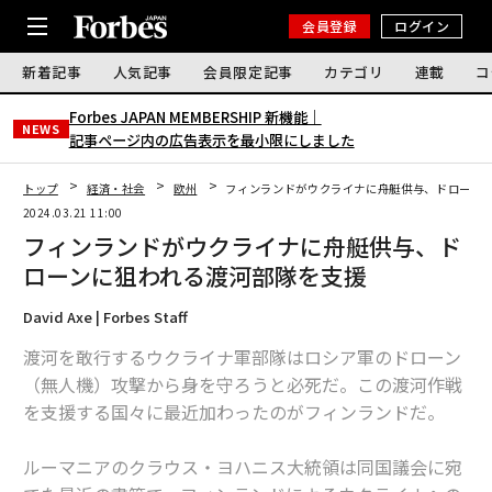
会員登録
ログイン
新着記事
人気記事
会員限定記事
カテゴリ
連載
コ
Forbes JAPAN MEMBERSHIP 新機能｜
NEWS
記事ページ内の広告表示を最小限にしました
トップ
経済・社会
欧州
フィンランドがウクライナに舟艇供与、ドローン
2024.03.21 11:00
フィンランドがウクライナに舟艇供与、ド
ローンに狙われる渡河部隊を支援
David Axe | Forbes Staff
渡河を敢行するウクライナ軍部隊はロシア軍のドローン
（無人機）攻撃から身を守ろうと必死だ。この渡河作戦
を支援する国々に最近加わったのがフィンランドだ。
ルーマニアのクラウス・ヨハニス大統領は同国議会に宛