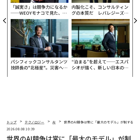
「誠実さ」は競争力になるか
内製化こそ、コンサルティン
──WEOYモナコで見た、く
グの本質だ レバレジーズが
ら寿司の経営哲学
実践する、次世代ファームの
全貌
パシフィックコンサルタンツ
“泊まる”を超えて──エスパ
技師長の"北極星"。災害への
シオが描く、新しい日本のラ
無力感を乗り越え見つけた、
グジュアリー（前編）
防災一筋20年の答え
トップ
テクノロジー
AI
世界のAI競争は常に「最大のモデル」が制するわ
2026.08.08 10:39
翻訳＝溝口慈子
世界のAI競争は常に「最大のモデル」が制