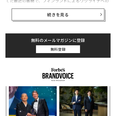
てた最近の書簡で、フィンランドによるウクライナへの
ボートの供与を明らかにした。書簡ではルーマニア領を
通ってのボート移送の支援策を協議している。
続きを見る
フィンランドが供与するボートの数や種類については明
らかになっていない。だが、ウクライナ軍がこれらのボ
ートで何をするつもりなのかは明白だ。ドニプロ川左岸
無料のメールマガジンに登録
（東岸）のクリンキ集落に物資を運ぶ補給線の強化だ。
無料登録
クリンキでは昨年10月以来、ウクライナの海兵らが狭い
橋頭堡（きょうとうほ）を守っている。
A
顧客
pa
ア
な
の
た