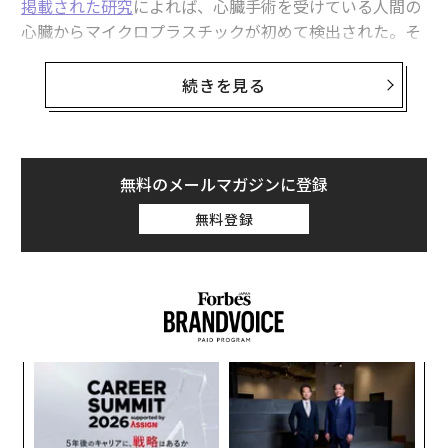
掲載された研究
によれば、心臓手術を受けている人間の
マイクロファイバーを洗濯時に回収、環境団体がEUに義務化を要望
心臓からマイクロプラスチックが初めて検出された。そ
う、あなたは自分の心臓が金や石でできていると思って
気候変動で大転換を迫られるシーフード産業 エビは減りクラゲは増え
る？
いるかもしれないが、実はその心臓にはマイクロプラス
続きを見る
チックが含まれているかもしれないのだ。
「底引き網漁」で大気中のCO2が増加、議論を呼ぶ研究結果
マイクロプラスチックとは、直径5ミリメートル以下の
生物医学実験に使われたサルは、その後どうしているのか？
非常に小さなプラスチックの断片である。これが人々の
無料のメールマガジンに登録
健康にどのような影響を与えるかについての懸念があ
環境問題
マイクロプラスチック
海洋汚染
無料登録
タグ：
る。何しろ「私の体にプラスチックの断片を入れてほし
海洋生物/海産物
ラテンアメリカ/中南米
イルカ/クジラ
い」とは、あまり言わないだろう。
advertisement
内
変え
グ
FE
実
「
0年
全
左右