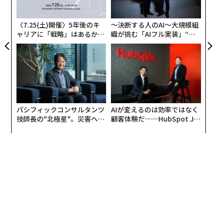
T
日
〈7.25(土)開催〉5年後のキ
〜決断する人のAI〜大規模組
ャリアに「戦略」はあるか。
織が挑む「AIフル実装」“使
トップエグゼクティブのキャ
う”企業から“動く”企業へ【N
リアに触れる1日│CAREER S
TTドコモビジネス×PwC】
UMMIT 2026
パシフィックコンサルタンツ
AIが変えるのは効率ではなく
技師長の"北極星"。災害への
顧客体験だ──HubSpot Ja
無力感を乗り越え見つけた、
panが語る「Grow Better」
防災一筋20年の答え
な組織のつくり方