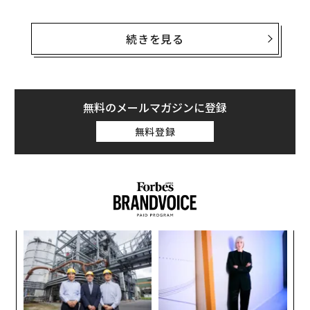
直径5mm未満
のマイクロプラスチックは、全世界の地
表水の90％で発見されている。
2021年に発表された研究
続きを見る
では、そうしたマイクロプラスチックの91％を占めてい
るのが、衣料品の製造工場や、衣服の摩耗から出るマイ
クロファイバーであることが明らかになっている。
無料のメールマガジンに登録
チリ南部の都市プエルトモントにある
無料登録
サン・セバスティアン大学
の博士研究員で海洋生物学者
のララ・マルコスによると、チリ領パタゴニアのフィヨ
ルド沿岸で見つかったマイクロプラスチックの60％は、
人間の活動から生じるポリエステル繊維と一致するとい
う。
なく
革
Ja
ク
er」
た「
〈7
ャ
ト