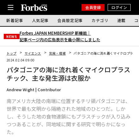
会員登録
ログイン
新着記事
人気記事
会員限定記事
カテゴリ
連載
コ
Forbes JAPAN MEMBERSHIP 新機能｜
NEWS
記事ページ内の広告表示を最小限にしました
トップ
サイエンス
気候・環境
パタゴニアの海に流れ着くマイクロプラス
2024.02.04 09:00
パタゴニアの海に流れ着くマイクロプラス
チック、主な発生源は衣服か
Andrew Wight | Contributor
南アメリカ大陸の南端に位置するチリ領パタゴニアは、
世界で最も文明から隔絶された地域のひとつだ。しか
し、そうした地の食物連鎖にもプラスチックが入り込み
つつあることが、同地域に関する研究で明らかになっ
た。