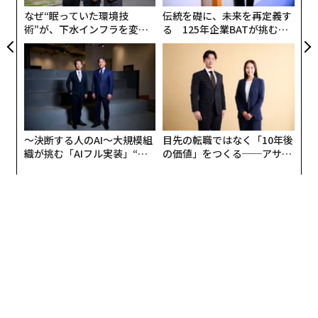
リア
なぜ“眠っていた環境技
伝統を礎に、未来を再定義す
UM
術”が、下水インフラを変え
る 125年企業BATが挑むス
たのか──産総研×月島JFE
モークレスな未来
アクアソリューションの10年
〜決断する人のAI〜大規模組
目先の転職ではなく「10年後
織が挑む「AIフル実装」“使
の価値」をつくる──アサイ
う”企業から“動く”企業へ【N
ンの長期伴走型支援とは
TTドコモビジネス×PwC】