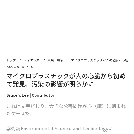
翻訳＝遠藤康子/ガリレオ
2026年9月号発売中
最新号の購入はこちらから
トップ
サイエンス
気候・環境
マイクロプラスチックが人の心臓から初め
2023.08.16 13:00
マイクロプラスチックが人の心臓から初め
メンバーシップに登録する
て発見、汚染の影響が明らかに
Bruce Y. Lee | Contributor
これは文字どおり、大きな公害問題が心（臓）に刻まれ
たケースだ。
関連記事
マイクロプラスチックが人の心臓から初めて発見、汚染の影響が明らかに
学術誌Environmental Science and Technologyに