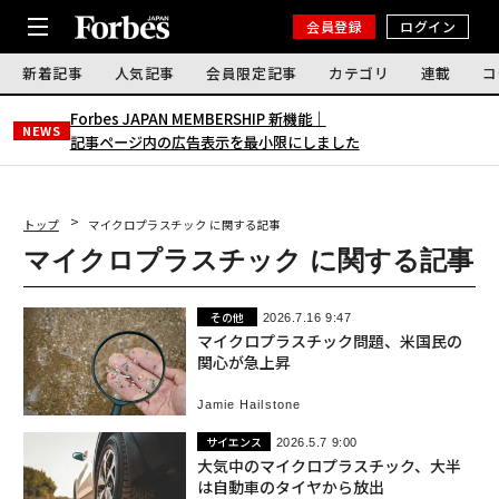
会員登録
ログイン
新着記事
人気記事
会員限定記事
カテゴリ
連載
コ
Forbes JAPAN MEMBERSHIP 新機能｜
NEWS
記事ページ内の広告表示を最小限にしました
トップ
マイクロプラスチック に関する記事
マイクロプラスチック に関する記事
その他
2026.7.16 9:47
マイクロプラスチック問題、米国民の
関心が急上昇
Jamie Hailstone
サイエンス
2026.5.7 9:00
大気中のマイクロプラスチック、大半
は自動車のタイヤから放出