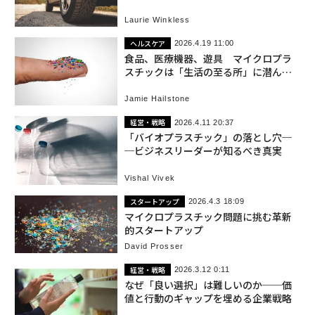
Laurie Winkless
ヘルスケア
2026.4.19 11:00
食品、医療機器、遊具 マイクロプラ
スチックは「生活の至る所」に潜んで
いる
Jamie Hailstone
経営・戦略
2026.4.11 20:37
「バイオプラスチック」の落とし穴─
─ビジネスリーダーが知るべき真実
Vishal Vivek
スタートアップ
2026.4.3 18:09
マイクロプラスチック問題に挑む革新
的スタートアップ
David Prosser
経営・戦略
2026.3.12 0:11
なぜ「良い選択」は難しいのか──価
値と行動のギャップを埋める企業戦略