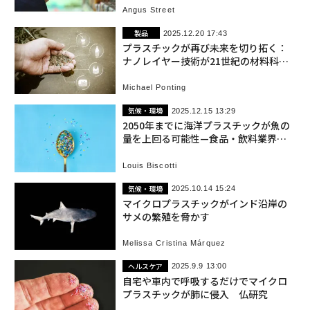
Angus Street
製品
2025.12.20 17:43
プラスチックが再び未来を切り拓く：
ナノレイヤー技術が21世紀の材料科学
を変革
Michael Ponting
気候・環境
2025.12.15 13:29
2050年までに海洋プラスチックが魚の
量を上回る可能性—食品・飲料業界の
包装問題
Louis Biscotti
気候・環境
2025.10.14 15:24
マイクロプラスチックがインド沿岸の
サメの繁殖を脅かす
Melissa Cristina Márquez
ヘルスケア
2025.9.9 13:00
自宅や車内で呼吸するだけでマイクロ
プラスチックが肺に侵入 仏研究