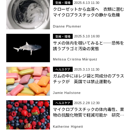
気候・環境
2025.6.13 11:30
クローゼットから血液へ 衣類に潜む
マイクロプラスチックの静かな危機
Dianne Plummer
気候・環境
2025.5.10 16:00
サメの体内を覗いてみると──恐怖を
誘うプラゴミ汚染の実態
Melissa Cristina Márquez
ヘルスケア
2025.3.13 11:30
ガムの中にはレジ袋と同成分のプラス
チックが 英国では禁止運動も
Jamie Hailstone
ヘルスケア
2025.2.28 12:30
マイクロプラスチックの体内毒性、果
物の抗酸化物質で軽減可能か 研究結
果
Katherine Hignett