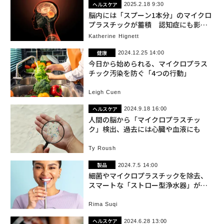
ヘルスケア
2025.2.18 9:30
脳内には「スプーン1本分」のマイクロ
プラスチックが蓄積 認知症にも影響
か
Katherine Hignett
健康
2024.12.25 14:00
今日から始められる、マイクロプラス
チック汚染を防ぐ「4つの行動」
Leigh Cuen
ヘルスケア
2024.9.18 16:00
人間の脳から「マイクロプラスチッ
ク」検出、過去には心臓や血液にも
Ty Roush
製品
2024.7.5 14:00
細菌やマイクロプラスチックを除去、
スマートな「ストロー型浄水器」が成
し遂げたこと
Rima Suqi
ヘルスケア
2024.6.28 13:00