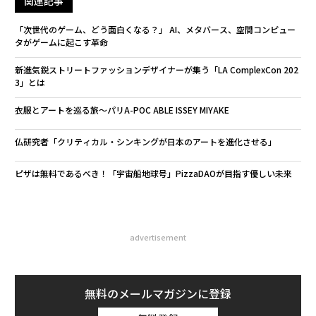
関連記事
「次世代のゲーム、どう面白くなる？」 AI、メタバース、空間コンピュー
タがゲームに起こす革命
新進気鋭ストリートファッションデザイナーが集う「LA ComplexCon 202
3」とは
衣服とアートを巡る旅〜パリA-POC ABLE ISSEY MIYAKE
仏研究者「クリティカル・シンキングが日本のアートを進化させる」
ピザは無料であるべき！「宇宙船地球号」PizzaDAOが目指す優しい未来
advertisement
無料のメールマガジンに登録