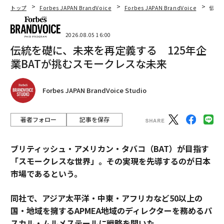
トップ
Forbes JAPAN BrandVoice
Forbes JAPAN BrandVoice
伝統
2026.08.05 16:00
伝統を礎に、未来を再定義する 125年企
業BATが挑むスモークレスな未来
Forbes JAPAN BrandVoice Studio
著者フォロー
記事を保存
ブリティッシュ・アメリカン・タバコ（BAT）が目指す
「スモークレスな世界」。その実現を先導するのが日本
市場であるという。
同社で、アジア太平洋・中東・アフリカなど50以上の
国・地域を擁するAPMEA地域のディレクターを務めるパ
スカル・ムルメステールに戦略を聞いた。