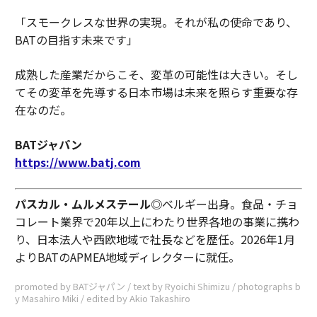
「スモークレスな世界の実現。それが私の使命であり、
BATの目指す未来です」
成熟した産業だからこそ、変革の可能性は大きい。そし
てその変革を先導する日本市場は未来を照らす重要な存
在なのだ。
BATジャパン
https://www.batj.com
パスカル・ムルメステール◎
ベルギー出身。食品・チョ
コレート業界で20年以上にわたり世界各地の事業に携わ
り、日本法人や西欧地域で社長などを歴任。2026年1月
よりBATのAPMEA地域ディレクターに就任。
promoted by BATジャパン / text by Ryoichi Shimizu / photographs b
y Masahiro Miki / edited by Akio Takashiro