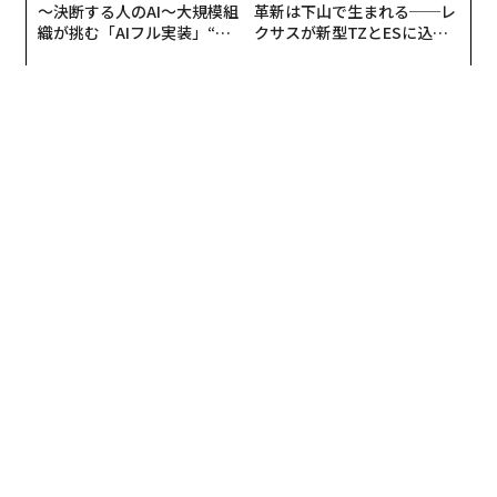
〜決断する人のAI〜大規模組
革新は下山で生まれる──レ
織が挑む「AIフル実装」“使
クサスが新型TZとESに込め
う”企業から“動く”企業へ【N
た「DISCOVER」の哲学
TTドコモビジネス×PwC】