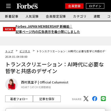
会員登録
ログイン
新着記事
人気記事
会員限定記事
カテゴリ
連載
コ
Forbes JAPAN MEMBERSHIP 新機能｜
NEWS
記事ページ内の広告表示を最小限にしました
トップ
ビジネス
トランスクリエーション：AI時代に必要な哲学と共感のデザイ
2024.01.04 08:00
トランスクリエーション：AI時代に必要な
哲学と共感のデザイン
西村真里子 | Official Columnist
HEART CATCH 代表取締役
著者フォロー
記事を保存