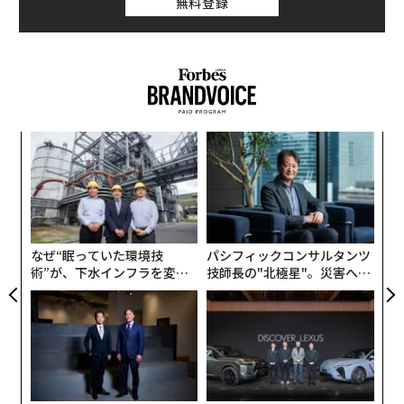
無料登録
ィン
“
ズが
シ
ムの
グ
小1
「
にし
左右
T
日
なぜ“眠っていた環境技
パシフィックコンサルタンツ
術”が、下水インフラを変え
技師長の"北極星"。災害への
たのか──産総研×月島JFE
無力感を乗り越え見つけた、
アクアソリューションの10年
防災一筋20年の答え