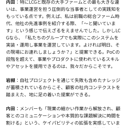
内田
：特にLCGと既存の大手ファームとの最も大きな違
いは、事業運営を担う圧倒的な当事者としての実践知を
もっている点です。例えば、私は前職の総合ファーム時
代、他社の先進事例を紹介する際、「〜と聞いていま
す」という感じで伝えざるをえませんでした。しかしLC
Gなら、「私たちのグループでも実際にこのシステムを
実装・運用し事業を運営しています。よければ明日、そ
の現場にお連れしましょうか？」と提案できる。PoCの
段階を超えて、事業やプロダクトに使われているスキル
やアセットを援用できるのは、我々だからこそです。
岩槻
：自社プロジェクトを通じて失敗も含めたナレッジ
が蓄積されているからこそ、顧客の社内コンテクストを
踏まえた、地に足の着いた提案ができる。
内田
：メンバーも「現業の細かい作業から解放され、顧
客とのコミュニケーションや本質的な課題解決に時間を
割ける」という、ケイパビリティの拡張を実感していま