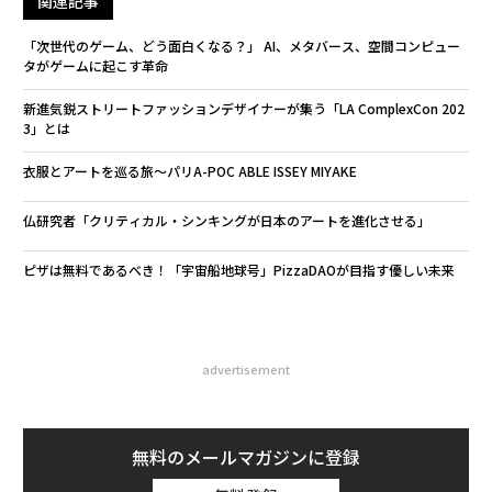
関連記事
「次世代のゲーム、どう面白くなる？」 AI、メタバース、空間コンピュー
タがゲームに起こす革命
新進気鋭ストリートファッションデザイナーが集う「LA ComplexCon 202
3」とは
衣服とアートを巡る旅〜パリA-POC ABLE ISSEY MIYAKE
仏研究者「クリティカル・シンキングが日本のアートを進化させる」
ピザは無料であるべき！「宇宙船地球号」PizzaDAOが目指す優しい未来
advertisement
無料のメールマガジンに登録