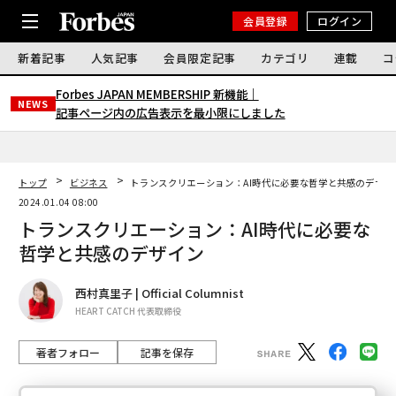
会員登録
ログイン
新着記事
人気記事
会員限定記事
カテゴリ
連載
コ
Forbes JAPAN MEMBERSHIP 新機能｜
NEWS
記事ページ内の広告表示を最小限にしました
トップ
ビジネス
トランスクリエーション：AI時代に必要な哲学と共感のデザイ
2024.01.04 08:00
トランスクリエーション：AI時代に必要な
哲学と共感のデザイン
西村真里子 | Official Columnist
HEART CATCH 代表取締役
著者フォロー
記事を保存