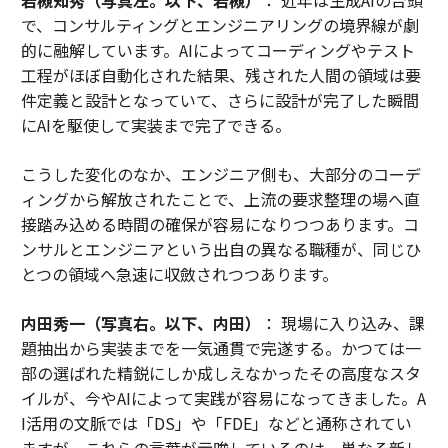
岩槻知秀（写真左。以下、岩槻）
： 近年は生成AIの台頭
で、コンサルティングとエンジニアリングの境界線が劇
的に融解しています。AIによってコーディングやテスト
工程がほぼ自動化された結果、残された人間の領域は要
件定義と設計となっていて、さらに設計が完了した瞬間
にAIを駆使して実装まで完了できる。
こうした変化のなか、エンジニア側も、大部分のコーデ
ィングから解放されたことで、上流の要求整理の場へ直
接踏み込める時間の確保が容易になりつつあります。コ
ンサルとエンジニアという出自の異なる職種が、同じひ
とつの領域へ急速に収斂されつつあります。
内田秀一（写真右。以下、内田）
： 現場に入り込み、課
題抽出から実装までを一気通貫で完遂する。かつては一
部の選ばれた精鋭にしか成しえなかったその高度なスタ
イルが、今やAIによって実践が容易になってきました。A
I活用の文脈では「DS」や「FDE」などと通称されてい