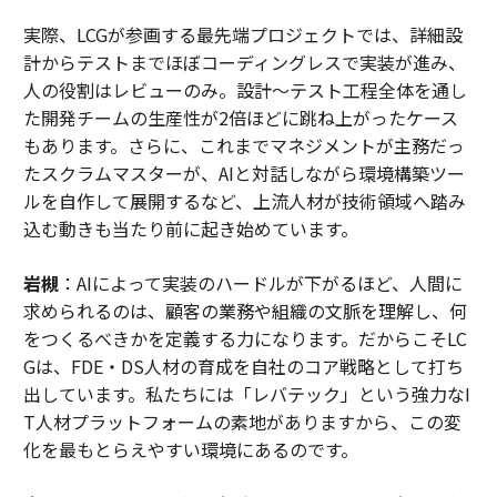
実際、LCGが参画する最先端プロジェクトでは、詳細設
計からテストまでほぼコーディングレスで実装が進み、
人の役割はレビューのみ。設計～テスト工程全体を通し
た開発チームの生産性が2倍ほどに跳ね上がったケース
もあります。さらに、これまでマネジメントが主務だっ
たスクラムマスターが、AIと対話しながら環境構築ツー
ルを自作して展開するなど、上流人材が技術領域へ踏み
込む動きも当たり前に起き始めています。
岩槻
：AIによって実装のハードルが下がるほど、人間に
求められるのは、顧客の業務や組織の文脈を理解し、何
をつくるべきかを定義する力になります。だからこそLC
Gは、FDE・DS人材の育成を自社のコア戦略として打ち
出しています。私たちには「レバテック」という強力なI
T人材プラットフォームの素地がありますから、この変
化を最もとらえやすい環境にあるのです。