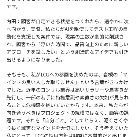
です。
内田
：顧客が自走できる状態をつくれたら、速やかに次
へ向かう。実際、私たちがAIを駆使してテスト工程の自
動化を支援した案件では、現業の工数が劇的に削減さ
れ、顧客から「浮いた時間で、品質向上のために新しい
アプローチを試したい」という創造的なアイデアも引き
出せるようになりました。
そもそも、私がLCGへの参画を決めたのは、岩槻の「マ
インドの良い人しか取りません」という言葉がきっかけ
でした。近年のコンサル業界は高いサラリーや肩書きが
先行し、一部の若手に特権意識や素直さの欠如が見られ
ることに危機感を抱いていたからです。本来、私たちが
向き合うべきはプロジェクトの規模ではなく、顧客の課
題です。それを「自分ごと」としてとらえ、泥くさくや
り抜く誠実なマインドを大切にしたい。そう考えていた
私にとって、LCGの採用方針は非常に本質的だと感じま