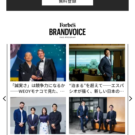
無料登録
果を
目
EN
の
明
ン
パ
変え
技
FE
無
0年
防
「誠実さ」は競争力になるか
“泊まる”を超えて──エスパ
──WEOYモナコで見た、く
シオが描く、新しい日本のラ
ら寿司の経営哲学
グジュアリー（前編）