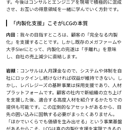
す。今後はコンサルとエンジニアを現場で積極的に混成
させ、お互いの得意領域を一緒に学んでいく方針です。
「内製化支援」こそがLCGの本質
内田
：我々の目指すところは、顧客の「完全なる内製
化」を支援することです。しかし既存のメガファームや
大手SIerにとって、内製化の完遂は「手離れ」を意味
し、自社の売上減少に直結します。
岩槻
：コンサルは人月課金なので、システムや体制を自
社にロックインし続けなければ収益が維持できない。し
かし、レバレジーズの基幹事業は採用支援であり、人材
プラットフォームです。顧客の社内で新組織の立ち上げ
を支援した後、適合する高度人材を紹介するかたちでの
提供も可能です。この圧倒的なアセットがあるから、目
先の囲い込みに固執する必要がまったくありません。
「ほかでいくらでも価値を生み出せる」という事業基盤
があるからこそ、LCGは真の内製化支援を実現できるの