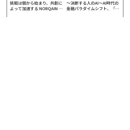
挑戦は個から始まり、共創に
〜決断する人のAI〜AI時代の
よって加速する NORQAIN JA
金融パラダイムシフト、「超
PAN 特別座談会
個別化」の核心 【MUFG×ウ
ェルスナビ×PwC】