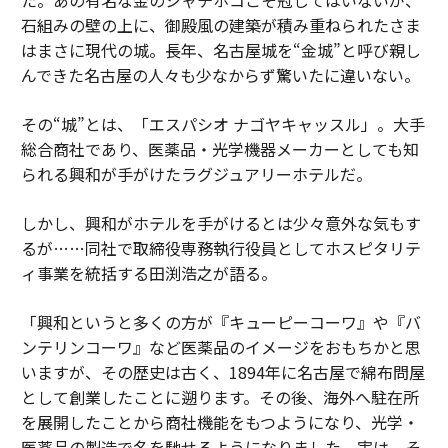
た。あの有名な金のシャチホコこそ冠してはいないが、
石組みの壁の上に、御殿風の建築が積み重ねられたさま
はまさに現代の城。長年、名古屋城を“金城”と呼び親し
んできた名古屋の人々も少なからず驚いたに違いない。
その“城”とは、「エスパシオ ナゴヤキャッスル」。大手
総合商社であり、医薬品・光学機器メーカーとしても知
られる興和が手がけたラグジュアリーホテルだ。
しかし、興和がホテルを手がけるとは少々意外な気もす
るが……同社で取締役専務執行役員としてホスピタリテ
ィ事業を統括する田渕浩之が語る。
「興和というと多くの方が『キューピーコーワ』や『バ
ンテリンコーワ』など医薬品のイメージをおもちかと思
いますが、その歴史は古く、1894年に名古屋で綿布問屋
として創業したことに遡ります。その後、海外へ駐在所
を展開したことから商社機能をもつようになり、光学・
医薬品の製造で名を馳せるようになりました。実は、そ