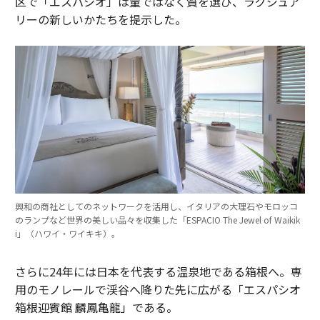
区で「エスパシオ」は量ではなく質を選び、ラグジュア
リーの新しいかたちを提示した。
興和の商社としてのネットワークを活用し、イタリアの大理石やモロッコ
のランプなど世界の美しい品々を収集した「ESPACIO The Jewel of Waikik
i」（ハワイ・ワイキキ）。
さらに24年には日本を代表する温泉地である箱根へ。専
用のモノレールで渓谷へ降りた先に広がる「エスパシオ
箱根迎賓館 麟鳳亀龍」である。