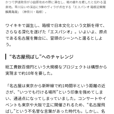
かつて伊達政宗が小田原攻めの際に滞在し、戦の疲れを癒したと伝わる温
泉地。早川沿いの渓谷に9棟のヴィラが点在する「エスパシオ 箱根迎賓館
麟鳳亀龍」（神奈川・箱根）。
ワイキキで誕生し、箱根で日本文化という文脈を得て、
さらなる深化を遂げた「エスパシオ」。いよいよ、原点
である名古屋を舞台に、冒頭のシーンへと還るとしよ
う。
“名古屋飛ばし”へのチャレンジ
総工費数百億円という大規模なプロジェクトは構想から
実現まで約10年を要した。
「名古屋は東京から新幹線で約1時間半という距離の近
さが、“いつでも行ける場所”という印象を強めてしま
い、通過点になってしまっていました。コンサートやイ
ベントも東京や大阪で主に開催されるため、“名古屋飛
ばし”という不名誉な言葉があった時代も。しかし、名