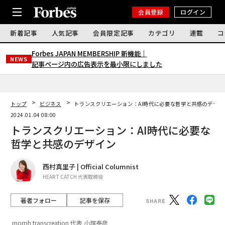
会員登録
ログイン
新着記事
人気記事
会員限定記事
カテゴリ
連載
コ
Forbes JAPAN MEMBERSHIP 新機能｜
NEWS
記事ページ内の広告表示を最小限にしました
トップ
ビジネス
トランスクリエーション：AI時代に必要な哲学と共感のデザイ
2024.01.04 08:00
トランスクリエーション：AI時代に必要な
哲学と共感のデザイン
西村真里子 | Official Columnist
HEART CATCH 代表取締役
著者フォロー
記事を保存
morph transcreation 代表 小塚泰彦