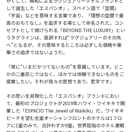
かくして、興和によるラグジュアリーホテルブランドと
して誕生した「エスパシオ」。スペイン語で「空間」
「宇宙」などを意味する言葉であり、「理想の空間で最
高のおもてなし」を追求する場として命名された。コン
セプトとして掲げられる「BEYOND THE LUXURY」とい
うタグラインは、直訳すれば“ラグジュアリーのその先
へ”となるが、その意味するところは必ずしも価格や豪
華さの追求ではないようだ。
「常に“いまだかつてないもの”を意識しています。どこ
かの二番煎じではなく、ほかでは体験できないものをご
提案したい。それが我々の思想であり、哲学です」
その思いを具現化した「エスパシオ」ブランドにおい
て、最初のプロジェクトが2019年ハワイ・ワイキキで開
業した「ESPACIO The Jewel of Waikiki」だ。ワイキキ
ビーチを望む全室オーシャンフロントのホテルは1フロ
アに1室のみで、合計わずか9室。世界屈指のホテル激戦