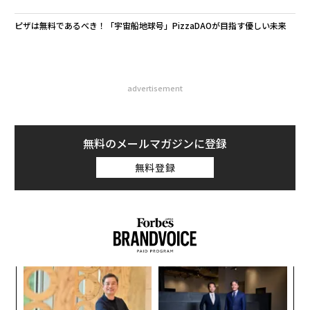
ピザは無料であるべき！「宇宙船地球号」PizzaDAOが目指す優しい未来
advertisement
無料のメールマガジンに登録
無料登録
ンツ
〜
への
金
た、
個