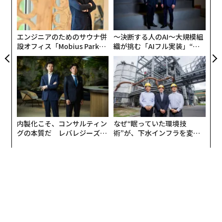
義す
挑
ェ
むス
よっ
PA
エンジニアのためのサウナ併
〜決断する人のAI〜大規模組
設オフィス「Mobius Park」
織が挑む「AIフル実装」“使
がオープン──タマディック
う”企業から“動く”企業へ【N
が健康経営を徹底する理由
TTドコモビジネス×PwC】
内製化こそ、コンサルティン
なぜ“眠っていた環境技
グの本質だ レバレジーズが
術”が、下水インフラを変え
実践する、次世代ファームの
たのか──産総研×月島JFE
全貌
アクアソリューションの10年