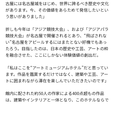
古屋には名古屋城をはじめ、世界に誇るべき歴史や文化
があります。今、その価値をあらためて発信したいとい
う思いがありました」
折しも今年は「アジア競技大会」、および「アジアパラ
競技大会」が名古屋で開催されるとあり、“飛ばされな
い”名古屋をアピールするにはまたとない好機でもあっ
たろう。目指したのは、日本の歴史や工芸、アートの粋
を融合させた、ここにしかない体験価値の創出だ。
「私はここを“アートミュージアムホテル”だと思ってい
ます。作品を鑑賞するだけではなく、建築や工芸、アー
トに囲まれながら滞在を楽しんでいただきたいのです」
館内に配された約50人の作家による400点超もの作品
は、建築やインテリアと一体となり、このホテルならで
はの世界観を形づくる重要な要素だ。名古屋城を望む特
別なロケ―ション、日本の工芸が息づく空間、歴史と現