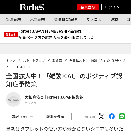
会員登録
ログイン
新着記事
人気記事
会員限定記事
カテゴリ
連載
コ
Forbes JAPAN MEMBERSHIP 新機能｜
NEWS
記事ページ内の広告表示を最小限にしました
トップ
スタートアップ
起業家
全国拡大中！「雑談×AI」のポジティブ認
2023.11.28 09:00
全国拡大中！「雑談×AI」のポジティブ認
知症予防策
大柏真佑実 | Forbes JAPAN編集部
エディター
著者フォロー
記事を保存
当初はタブレットの使い方が分からないシニアも多いた