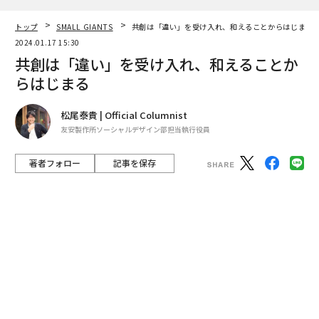
友安製作所ソーシャルデザイン部担当執行役員
著者フォロー
記事を保存
shutterstock
共創──まちづくりに取り組んでいると、この言葉が
度々聞こえてきます。共創ってそもそもなんなん？と思
う方もいらっしゃると思うので、調べてみました。
advertisement
2004年、米ミシガン大学ビジネススクール教授、C.K.プ
ラハラードとベンカト・ラマスワミが、共著『The Futu
re of Competition: Co-Creating Unique Value With Cus
tomers（邦訳：価値共創の未来へ-顧客と企業のCo-Cre
ation）』で提起した概念と言われています。
筆者のもとに、「共創コミュニティの作り方を教えてく