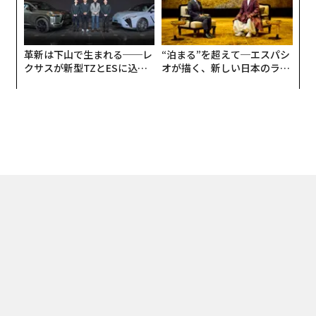
革新は下山で生まれる──レ
“泊まる”を超えて─エスパシ
クサスが新型TZとESに込め
オが描く、新しい日本のラグ
た「DISCOVER」の哲学
ジュアリー（中編）
トップ
SMALL GIANTS
共創は「違い」を受け入れ、和えることからはじまる
2024.01.17 15:30
共創は「違い」を受け入れ、和えることか
らはじまる
松尾泰貴 | Official Columnist