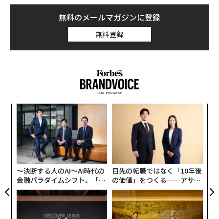
無料のメールマガジンに登録
無料登録
な
術
た
ア
ア
の
た
〜決断する人のAI〜AI時代の
目先の転職ではなく「10年後
金融パラダイムシフト、「超
の価値」をつくる──アサイ
個別化」の核心 【MUFG×ウ
ンの長期伴走型支援とは
ェルスナビ×PwC】