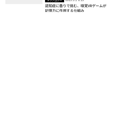
ケアする6つの行動」
Bryan Robinson, Ph.D.
テクノロジー
2025.5.1 8:15
認知症に香りで挑む、嗅覚VRゲームが
記憶力に作用する仕組み
Forbes JAPAN Web-News
ヘルスケア
2025.4.24 16:15
特殊なカラオケの熱唱が認知機能に影
響を与える可能性
Forbes JAPAN Web-News
海外
2025.2.28 8:00
認知症の高齢者に特化したカード会
社、フォーブス『フィンテック50』で
注目
Lindsey Choo
ヘルスケア
2025.2.18 9:30
脳内には「スプーン1本分」のマイクロ
プラスチックが蓄積 認知症にも影響
か
Katherine Hignett