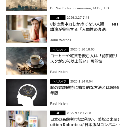
Dr. Sai Balasubramanian, M.D., J.D.
AI
2026.3.27 7:48
8秒の集中力しか持てない人類──MIT
講演が警告する「人間性の衰退」
John Werner
ヘルスケア
2026.3.10 18:00
コーヒーや紅茶を飲む人は「認知症リ
スクが50％以上低い」可能性
Paul Hsieh
ヘルスケア
2026.1.14 0:04
脳の健康維持に効果的な方法とは――2026
年版
Paul Hsieh
AI
2025.9.12 12:00
日本の高齢者市場が狙い、兼松と米Int
uition Roboticsが日本版AIコンパニオ