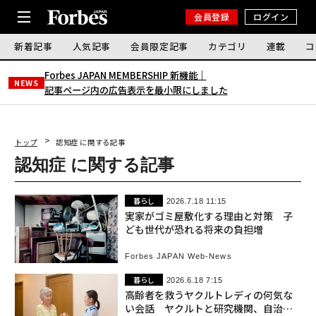
会員登録
ログイン
新着記事
人気記事
会員限定記事
カテゴリ
連載
コ
Forbes JAPAN MEMBERSHIP 新機能｜
NEWS
記事ページ内の広告表示を最小限にしました
トップ
認知症 に関する記事
認知症 に関する記事
暮らし
2026.7.18 11:15
実家がゴミ屋敷化する理由と対策 子
ども世代が恐れる将来の負担増
Forbes JAPAN Web-News
暮らし
2026.6.18 7:15
高齢者を救うヤクルトレディの何気な
い会話 ヤクルトと研究機関、自治体