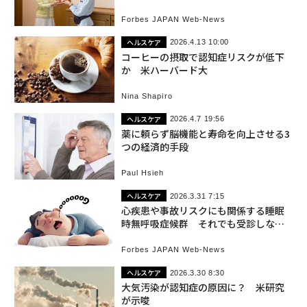
が共同検証
Forbes JAPAN Web-News
ヘルスケア
2026.4.13 10:00
コーヒーの摂取で認知症リスクが低下
か 米ハーバード大
Nina Shapiro
ヘルスケア
2026.4.7 19:56
薬に頼らず脳機能と寿命を向上させる3
つの経済的手段
Paul Hsieh
ヘルスケア
2026.3.31 7:15
心疾患や事故リスクにも関係する睡眠
時無呼吸症候群 それでも受診しない
人が半数超
Forbes JAPAN Web-News
ヘルスケア
2026.3.30 8:30
大気汚染が認知症の原因に？ 米研究
が示唆