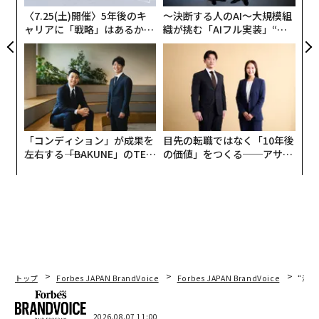
〈7.25(土)開催〉5年後のキ
〜決断する人のAI〜大規模組
ャリアに「戦略」はあるか。
織が挑む「AIフル実装」“使
トップエグゼクティブのキャ
う”企業から“動く”企業へ【N
リアに触れる1日│CAREER S
TTドコモビジネス×PwC】
UMMIT 2026
「コンディション」が成果を
目先の転職ではなく「10年後
左右する――「BAKUNE」のTEN
の価値」をつくる──アサイ
TIALが支える「挑戦者の明
ンの長期伴走型支援とは
日」
翻訳＝溝口慈子
トップ
Forbes JAPAN BrandVoice
Forbes JAPAN BrandVoice
“泊
2026.08.07 11:00