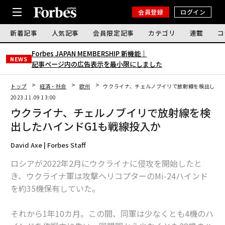
会員登録
ログイン
新着記事
人気記事
会員限定記事
カテゴリ
連載
コ
Forbes JAPAN MEMBERSHIP 新機能｜
NEWS
記事ページ内の広告表示を最小限にしました
トップ
経済・社会
欧州
ウクライナ、チェルノブイリで放射線を検出したハ
2023.11.09 13:00
ウクライナ、チェルノブイリで放射線を検
出したハインドG1も戦線投入か
David Axe | Forbes Staff
ロシアが2022年2月にウクライナに侵攻を開始したと
き、ウクライナ軍は攻撃ヘリコプターのMi-24ハインド
を約35機保有していた。
それから1年10カ月。この間、同軍は少なくとも4機のハ