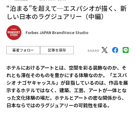
2026年9月号発売中
“泊まる”を超えて─エスパシオが描く、新
しい日本のラグジュアリー（中編）
最新号の購入はこちらから
Forbes JAPAN BrandVoice Studio
メンバーシップに登録する
著者フォロー
記事を保存
ホテルにおけるアートとは、空間を彩る装飾なのか、そ
れとも滞在そのものを豊かにする体験なのか。「エスパ
関連記事
シオ ナゴヤキャッスル」が目指しているのは、作品を展
ウクライナ海兵隊、ドニプロ川左岸に装甲車両運搬 新たな前進へ橋頭堡
示するホテルではなく、建築、工芸、アートが一体とな
広げる
った文化体験の場だ。ホテルとアートの密な関係から、
日本ならではのラグジュアリーの可能性を探る。
米供与のM1エイブラムス戦車がウクライナの前線に 乗員防護にも強み
ロシア軍艦を爆撃したウクライナ軍、「週末はいかがでしたか？」と皮肉
「エスパシオ」にアートが必要な理由
ロシア軍ドローン操縦士、レオパルト2戦車の破壊を目撃 脱出乗員を見失