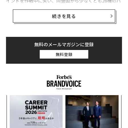
インドを作戦中に失い、同盟国から少なくとも28機のハ
インドが供与された。
続きを見る
ウクライナ軍は多くのハインドを保有しているように見
えるかもしれない。だが、戦前の保有数から損失分を差
し引き、供与分を足した数字がすべてを表しているわけ
ではない。戦争が長期化するにつれ、航空支援の需要は
無料のメールマガジンに登録
急激に増えている。ハインド60機でも足りない。
無料登録
ンツ
「
への
3
た、
C
「
る
─
ら