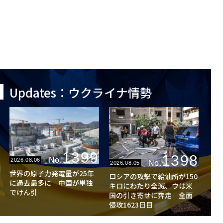
Updates：ウクライナ情勢
1399
1398
No.
2026.08.06
No.
2026.08.05
世界の原子力発電量が25年
ロシアの攻撃で給油所が150
に過去最多に 中国が単独
キロにわたり全滅、ウは米
でけん引
国の引き寄せに奔走 全面
侵攻1623日目