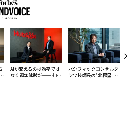
なぜ
術”
変え
月島
ショ
成
AIが変えるのは効率では
パシフィックコンサルタ
なく顧客体験だ──Hub
ンツ技師長の"北極星"。
る
Spot Japanが語る「Gr
災害への無力感を乗り越
ow Better」な組織のつ
え見つけた、防災一筋20
くり方
年の答え