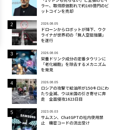
ラー、取得原価割れで約165億円のビ
ットコインを売却
2026.08.05
ドローンからロボットが降下、ウク
ライナが世界初の「無人空挺強襲」
を遂行
2026.08.06
栄養ドリンク成分の定番タウリンに
「老化細胞」を除去するメカニズム
を発見
2026.08.05
ロシアの攻撃で給油所が150キロにわ
たり全滅、ウは米国の引き寄せに奔
走 全面侵攻1623日目
2023.05.03
サムスン、ChatGPTの社内使用禁
止 機密コードの流出受け