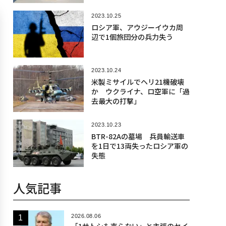
2023.10.25
ロシア軍、アウジーイウカ周
辺で1個旅団分の兵力失う
2023.10.24
米製ミサイルでヘリ21機破壊
か ウクライナ、ロ空軍に「過
去最大の打撃」
2023.10.23
BTR-82Aの墓場 兵員輸送車
を1日で13両失ったロシア軍の
失態
人気記事
2026.08.06
「1サトシも売らない」と主張のセイ