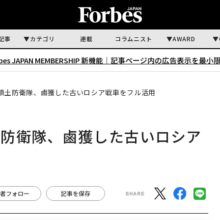
記事
カテゴリ
連載
コラムニスト
AWARD
rbes JAPAN MEMBERSHIP 新機能｜
記事ページ内の広告表示を最小
領土防衛隊、鹵獲した古いロシア戦車をフル活用
土防衛隊、鹵獲した古いロシア
者フォロー
記事を保存