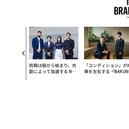
のAI〜大規
「AIフル実
企業から“動
NTTドコモ
wC】
挑戦は個から始まり、共
「コンディション」が
創によって加速する NOR
果を左右する――「BAKUN
QAIN JAPAN 特別座談会
E」のTENTIALが支え
「挑戦者の明日」