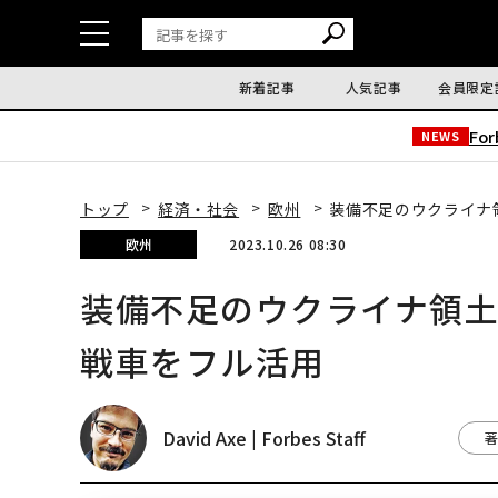
新着記事
人気記事
会員限定
Fo
NEWS
トップ
経済・社会
欧州
装備不足のウクライナ
欧州
2023.10.26 08:30
装備不足のウクライナ領
戦車をフル活用
David Axe | Forbes Staff
著