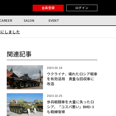
会員登録
ログイン
CAREER
SALON
EVENT
限にしました
関連記事
2023.02.18
ウクライナ、壊れたロシア戦車
を有効活用 貴重な回収車に
改造
2023.10.25
歩兵戦闘車を大量に失ったロ
シア、「コスパ悪い」BMD-3
も戦線復帰