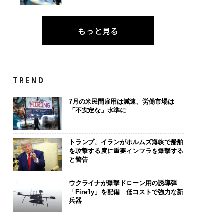
もっと見る
TREND
7月の米民間雇用は減速、労働市場は
「不安定な」水準に
トランプ、イランがホルムズ海峡で船舶
を攻撃する度に重要インフラを爆撃する
と警告
ウクライナが爆撃ドローン用の誘導弾
「Firefly」を配備 低コストで強力な新
兵器