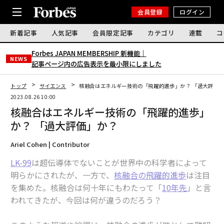
会員登録
ログイン
新着記事
人気記事
会員限定記事
カテゴリ
連載
コ
Forbes JAPAN MEMBERSHIP 新機能｜
NEWS
記事ページ内の広告表示を最小限にしました
トップ
サイエンス
核融合はエネルギー技術の「飛躍的進歩」か？ 「過大評価
2023.08.26 10:00
核融合はエネルギー技術の「飛躍的進歩」
か？ 「過大評価」か？
Ariel Cohen | Contributor
LK-99
は超伝導体でないことが世界中の科学者によって
明らかにされたが、一方で、
核融合の飛躍的進歩
は注目
を集めた。核融合は何十年にもわたって「
10年先
」と言
われてきたが、今回は何が違うのだろう？