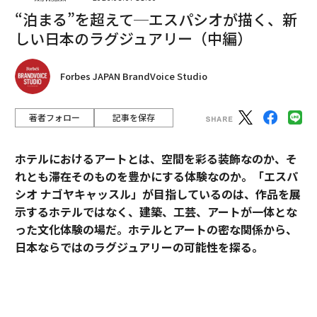
“泊まる”を超えて─エスパシオが描く、新
しい日本のラグジュアリー（中編）
Forbes JAPAN BrandVoice Studio
翻訳＝ガリレオ
著者フォロー
記事を保存
2026年9月号発売中
ホテルにおけるアートとは、空間を彩る装飾なのか、そ
れとも滞在そのものを豊かにする体験なのか。「エスパ
最新号の購入はこちらから
シオ ナゴヤキャッスル」が目指しているのは、作品を展
示するホテルではなく、建築、工芸、アートが一体とな
った文化体験の場だ。ホテルとアートの密な関係から、
メンバーシップに登録する
日本ならではのラグジュアリーの可能性を探る。
「エスパシオ」にアートが必要な理由