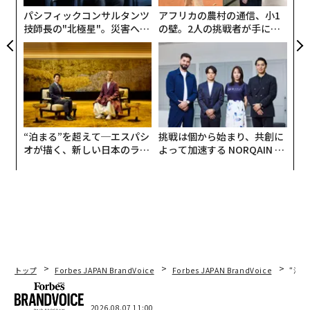
パシフィックコンサルタンツ
アフリカの農村の通信、小1
技師長の"北極星"。災害への
の壁。2人の挑戦者が手にし
無力感を乗り越え見つけた、
た「次なる武器」
防災一筋20年の答え
“泊まる”を超えて─エスパシ
挑戦は個から始まり、共創に
オが描く、新しい日本のラグ
よって加速する NORQAIN JA
ジュアリー（中編）
PAN 特別座談会
トップ
Forbes JAPAN BrandVoice
Forbes JAPAN BrandVoice
“泊
2026.08.07 11:00