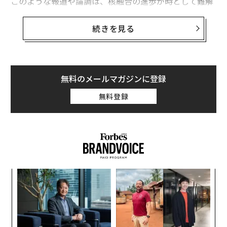
このような報道や論調は、核融合の進歩が時として難解
な技術的用語に埋もれてしまうことを意味する。核融合
における最新の進歩は、排出量ゼロのエネルギーを無限
続きを見る
に使用できる時代の到来を告げるものではないかもしれ
ない。それでも「人類が知る限り最も環境に優しい」と
も言われるエネルギー技術が、具体的な一歩を踏み出し
たことは確かだ。
無料のメールマガジンに登録
無料登録
2022年12月、
核融合の飛躍的進歩
が起きた。米国カリフ
ォルニア州のローレンス・リバモア国立研究所の実験
で、核融合を起こすために使われたエネルギーよりも、
核融合によって生み出されたエネルギーの方が多い「ブ
レイクイーブン」を、ついに実現したのだ。この革新は
2023年7月、同チームによって
再現されており
、しかも
模組
目
核融合によって生み出されたエネルギーは過去最高を記
“使
の
録した。
【N
ン
「
C】
─
ら