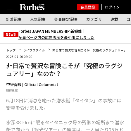
会員登録
ログイン
新着記事
人気記事
会員限定記事
カテゴリ
連載
コ
Forbes JAPAN MEMBERSHIP 新機能｜
NEWS
記事ページ内の広告表示を最小限にしました
トップ
ライフスタイル
非日常で贅沢な冒険こそが「究極のラグジュアリー」な
2023.07.20 09:00
非日常で贅沢な冒険こそが「究極のラグジ
ュアリー」なのか？
中野香織 | Official Columnist
服飾史家
6月18日に消息を絶った潜水艇「タイタン」の事故には
衝撃を受けました。
水深3810ｍに眠るタイタニック号の残骸の場所まで潜水
艇で向かう「観光ツアー」の座席は、一人当たり25万ド