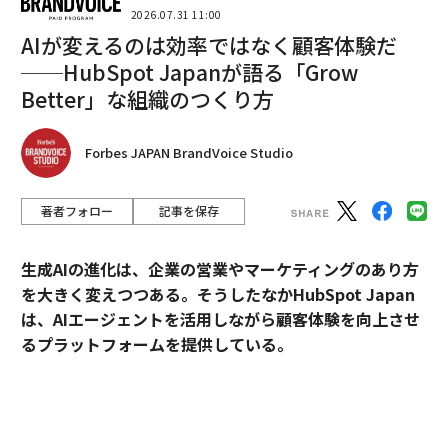
ツアーを提供したオーシャン・ゲイトの契約書（権利放
2026.07.31 11:00
棄条項）には、「死亡」という言葉が三回出てくるとの
AIが変えるのは効率ではなく顧客体験だ
ことで、つまり高いお金を払って命を懸けた冒険に出た
──HubSpot Japanが語る「Grow
富裕層たちは、命が決して安全ではない点そのことじた
Better」な組織のつくり方
いにも魅力ないしスリルを感じた可能性があったことが
伺われます。
Forbes JAPAN BrandVoice Studio
この契約書のことを知って連想したのが、紳士学の世界
では有名な、ある新聞広告です。南極大陸横断を志した
著者フォロー
記事を保存
アーネスト・シャクルトン（1874～1922）が南極探検
の同志を募るために出した広告です。
生成AIの進化は、企業の営業やマーケティングのあり方
を大きく変えつつある。そうしたなかHubSpot Japan
「求む男子。至難の旅。わずかな報酬。極寒。暗黒の長
は、AIエージェントを活用しながら顧客体験を向上させ
い日々。絶えざる危険。生還の保証なし。成功の暁には
るプラットフォームを提供している。
名誉と賞賛を得る。アーネスト・シャクルトン」
外資・日系・スタートアップを横断して採用支援を手掛
この広告に対し、5000人以上の応募がありました。生還
けるエンワールド・ジャパン代表取締役社長・山本裕介
の保証がなくても名誉と賞賛を得るという至難の旅。20
氏が、HubSpot Japanカントリーマネージャーの伊佐