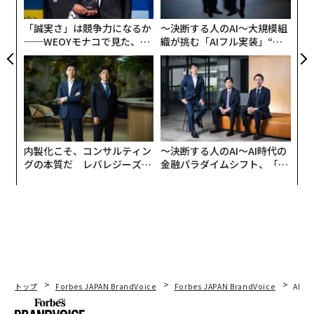
グ
故とも解釈できます。高度資本主義が貪欲に追い求める
「誠実さ」は競争力になるか
〜決断する人のAI〜大規模組
特権的な”ラグジュアリー”（これを旧型と呼んでいるわ
──WEOYモナコで見た、く
織が挑む「AIフル実装」“使
けですが）の行方の一端を見せられたようで、空恐ろし
ら寿司の経営哲学
う”企業から“動く”企業へ【N
くなりました。
TTドコモビジネス×PwC】
内製化こそ、コンサルティン
〜決断する人のAI〜AI時代の
グの本質だ レバレジーズが
金融パラダイムシフト、「超
実践する、次世代ファームの
個別化」の核心 【MUFG×ウ
全貌
ェルスナビ×PwC】
トップ
Forbes JAPAN BrandVoice
Forbes JAPAN BrandVoice
AIが
Getty Images