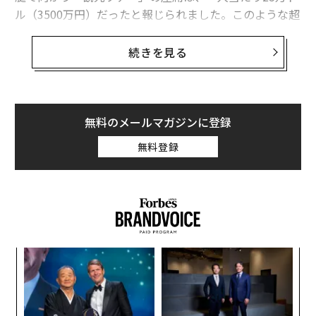
ル（3500万円）だったと報じられました。このような超
高額ツアーの背後には、富裕層の間でニッチな人気を博
していた危険すれすれの「エクストリーム・ツーリズ
続きを見る
ム」の流行があったという指摘もなされています。
Wired
の記事には、行動科学の専門家グレース・ローダ
ンのことばが紹介されています。
無料のメールマガジンに登録
「贅沢品は以前と比べて大衆にも手が届くようになって
無料登録
います。それに、誰もが晩餐会で披露する小話の質を高
めたいものですよね。こうしてリスクに対する許容度が
往々にして高い実業家たちが、ほかに同じことをした人
がほとんどいない体験をしたがることが増えているので
す」
伝
つまり、ラグジュアリーの大衆化にうんざりした富裕
る
層の一部が、そこから距離を置き、金では買えない命ま
モ
“
で危険にさらすようなエクストリーム・ツーリズムの冒
シ
険に魅力を見出すようになった結果、起きてしまった事