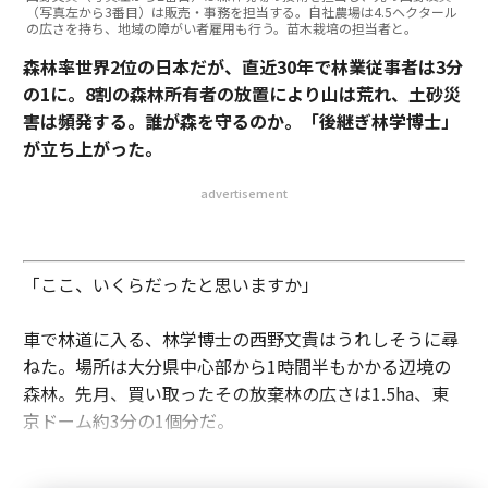
（写真左から3番目）は販売・事務を担当する。自社農場は4.5ヘクタール
の広さを持ち、地域の障がい者雇用も行う。苗木栽培の担当者と。
森林率世界2位の日本だが、直近30年で林業従事者は3分
の1に。8割の森林所有者の放置により山は荒れ、土砂災
害は頻発する。誰が森を守るのか。「後継ぎ林学博士」
が立ち上がった。
advertisement
「ここ、いくらだったと思いますか」
車で林道に入る、林学博士の西野文貴はうれしそうに尋
ねた。場所は大分県中心部から1時間半もかかる辺境の
森林。先月、買い取ったその放棄林の広さは1.5ha、東
京ドーム約3分の1個分だ。