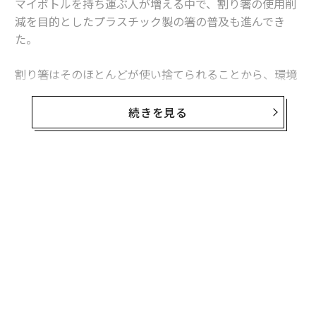
マイボトルを持ち運ぶ人が増える中で、割り箸の使用削
減を目的としたプラスチック製の箸の普及も進んでき
た。
割り箸はそのほとんどが使い捨てられることから、環境
に悪いイメージを持っている人が多いと思うが、本当に
環境負荷が大きいのだろうか。
続きを見る
今回は、割り箸のサステナビリティを解説していく。
すべての割り箸が環境に悪いわけではない
結論から述べると「割り箸は使い捨てだから、すべて環
境に悪い」というのは割り箸によくある誤解である。
国産の割り箸は本来捨てられるはずだった間伐材を利用
したり、木の端材を利用したりしている「環境に優しい
製品」なのだ。