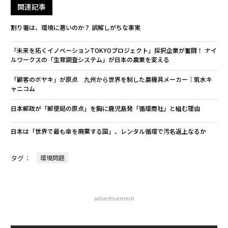
関連記事
割り箸は、環境に悪いのか？ 誤解しがちな事実
「未来を拓くイノベーションTOKYOプロジェクト」採択企業が奮闘！ ナイ
ルワークスの「生育調査システム」が日本の農業を変える
「顧客のボヤキ」が原点 九州から世界を制した農機具メーカー｜筑水キ
ャニコム
日本郵政が「郵便局の原点」を胸に鹿児島発「循環商社」と組む理由
日本は「世界で最も傘を廃棄する国」、レンタル循環で汚名返上なるか
タグ：
環境問題
advertisement