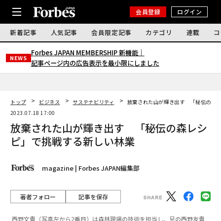
会員登録
ログイン
新着記事
人気記事
会員限定記事
カテゴリ
連載
コ
Forbes JAPAN MEMBERSHIP 新機能｜
NEWS
記事ページ内の広告表示を最小限にしました
トップ
ビジネス
サステナビリティ
放棄された山が輝き出す 「秘伝の森
2023.07.18 17:00
放棄された山が輝き出す 「秘伝の森レシ
ピ」で挑戦する新しい林業
magazine | Forbes JAPAN編集部
著者フォロー
記事を保存
西野文貴（写真左から2番目）は森林現場の技術を担当し、兄の西野友貴