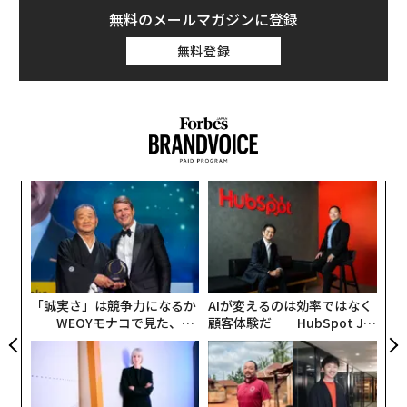
無料のメールマガジンに登録
無料登録
創に
目
 JA
の
ン
“
オ
ジ
「誠実さ」は競争力になるか
AIが変えるのは効率ではなく
──WEOYモナコで見た、く
顧客体験だ──HubSpot Ja
ら寿司の経営哲学
panが語る「Grow Better」
な組織のつくり方