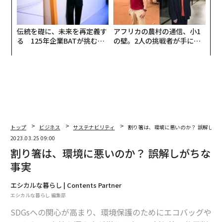
伝統を礎に、未来を再定義す
アフリカの農村の通信、小1
る 125年企業BATが挑むス
の壁。2人の挑戦者が手にし
モークレスな未来
た「次なる武器」
トップ
ビジネス
サステナビリティ
割り箸は、環境に悪いのか？ 誤解しが
2023.03.25 09:00
割り箸は、環境に悪いのか？ 誤解しがちな
事実
エシカルな暮らし | Contents Partner
エシカルな暮らし 編集部
SDGsへの関心が高まり、環境保護のためにエコバッグや