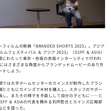
ルムの祭典「BRANDED SHORTS 2023」。アジア
ェスティバル ＆ アジア 2023」（SSFF ＆ ASIA）
日間にわたって東京・赤坂の赤坂インターシティで行われ
日にはさまざまな角度からブランデッドムービーのあり方
ートしよう。
頭では大手ホームセンターのカインズが制作したブラン
親とともにカインズで木材を購入し、スタッフのサポー
長し、またその椅子を手直しして自分の子どもに……と
FF ＆ ASIAの代表を務める別所哲也とカインズ広報部
などを語った。