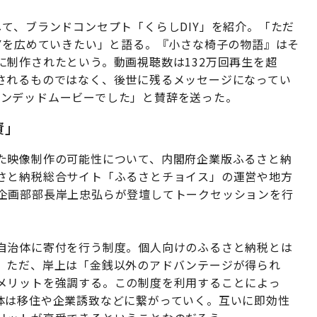
て、ブランドコンセプト「くらしDIY」を紹介。「ただ
Yを広めていきたい」と語る。『小さな椅子の物語』はそ
制作されたという。動画視聴数は132万回再生を超
されるものではなく、後世に残るメッセージになってい
、ブランデッドムービーでした」と賛辞を送った。
資」
た映像制作の可能性について、内閣府企業版ふるさと納
さと納税総合サイト「ふるさとチョイス」の運営や地方
企画部部長岸上忠弘らが登壇してトークセッションを行
自治体に寄付を行う制度。個人向けのふるさと納税とは
。ただ、岸上は「金銭以外のアドバンテージが得られ
メリットを強調する。この制度を利用することによっ
体は移住や企業誘致などに繋がっていく。互いに即効性