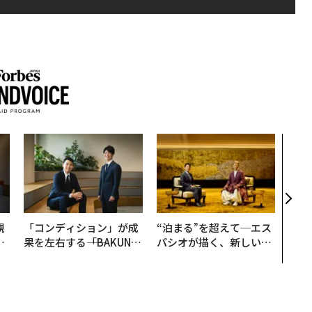
〜決
代の
ト、
【M
×P
規
「コンディション」が成
“泊まる”を超えて─エス
実
果を左右する――「BAKUN
パシオが描く、新しい日
動
E」のTENTIALが支える
本のラグジュアリー（中
モ
「挑戦者の明日」
編）