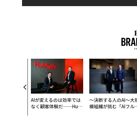
AIが変えるのは効率では
〜決断する人のAI〜大
なく顧客体験だ──Hub
模組織が挑む「AIフル
Spot Japanが語る「Gr
装」“使う”企業から“
ow Better」な組織のつ
く”企業へ【NTTドコ
くり方
ビジネス×PwC】