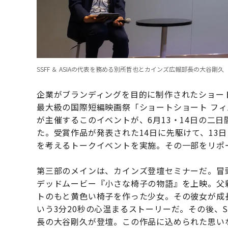
SSFF ＆ ASIAの代表を務める別所哲也とカインズ広報部長の大谷剛久
企業がブランディングを目的に制作されたショートフィ
最大級の国際短編映画祭「ショートショート フィルムフ
が主催するこのイベントが、6月13・14日の二
た。受賞作品が発表された14日に先駆けて、13
を考えるトークイベントを実施。その一部をリポ
第三部のメインは、カインズ登壇セミナーだ。冒
デッドムービー『小さな椅子の物語』を上映。父
トのもと黄色い椅子を作った少女。その彼女が成
いう3分20秒の心温まるストーリーだ。その後、SS
長の大谷剛久が登壇。この作品に込められた思い