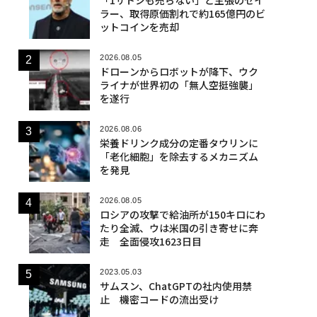
ラー、取得原価割れで約165億円のビ
ットコインを売却
2026.08.05
ドローンからロボットが降下、ウク
ライナが世界初の「無人空挺強襲」
を遂行
2026.08.06
栄養ドリンク成分の定番タウリンに
「老化細胞」を除去するメカニズム
を発見
2026.08.05
ロシアの攻撃で給油所が150キロにわ
たり全滅、ウは米国の引き寄せに奔
走 全面侵攻1623日目
2023.05.03
サムスン、ChatGPTの社内使用禁
止 機密コードの流出受け