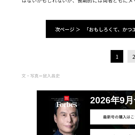
はないかもしれないが、長期的には両者ともにメ
次ページ ＞
「おもしろくて、かつ
1
文・写真＝鼠入昌史
2026年9
最新号の購入はこ