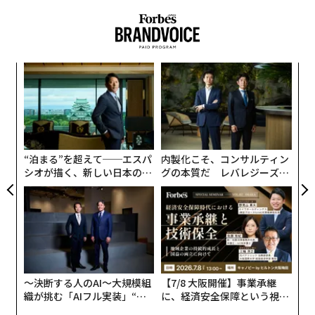
目
の
ン
革
ク
た「
“泊まる”を超えて──エスパ
内製化こそ、コンサルティン
シオが描く、新しい日本のラ
グの本質だ レバレジーズが
グジュアリー（前編）
実践する、次世代ファームの
全貌
〜決断する人のAI〜大規模組
【7/8 大阪開催】事業承継
織が挑む「AIフル実装」“使
に、経済安全保障という視点
う”企業から“動く”企業へ【N
が加わるとき──経営者が問