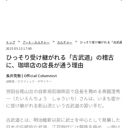
TTドコモビジネス×PwC】
われる新たな判断軸
トップ
アート・カルチャー
カルチャー
ひっそり受け継がれる「古武道」
2023.05.13 17:00
ひっそり受け継がれる「古武道」の稽古
に、珈琲店の店長が通う理由
長井究衡 | Official Columnist
装幀家／グラフィック・デザイナー
世田谷尾山台の自家焙煎珈琲店で店長を務める泰圓澄秀
一（たいえんちょう しゅういち）さんは、いまも密か
に受け継がれる影山流という古武道の習い手だ。
古武道とは、明治維新以前に武士を中心として発展した
日本の伝統的な武道。江戸時代には興隆を極め、一時は