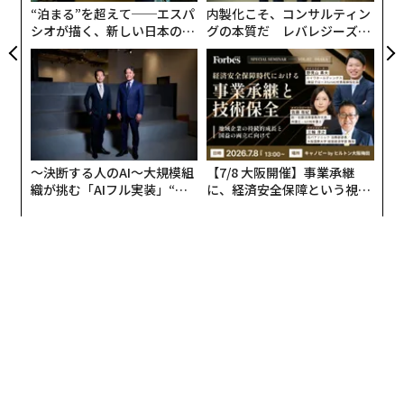
“泊まる”を超えて──エスパ
内製化こそ、コンサルティン
シオが描く、新しい日本のラ
グの本質だ レバレジーズが
グジュアリー（前編）
実践する、次世代ファームの
全貌
〜決断する人のAI〜大規模組
【7/8 大阪開催】事業承継
織が挑む「AIフル実装」“使
に、経済安全保障という視点
う”企業から“動く”企業へ【N
が加わるとき──経営者が問
TTドコモビジネス×PwC】
われる新たな判断軸
神社だからこそ継承されてきた古武道
ぬぼこ山本宮は1933年に、当時の影山流宗家であった宮
崎雲舟（みやざき うんしゅう）によって町田市の玉川学
園前駅に創建された。