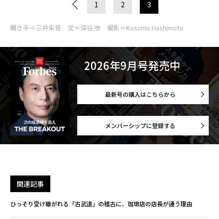
1
2
3
聞き手＝三井朱音 文＝深谷 歩 撮影＝Kosumo Hashimoto
2026年9月号発売中
最新号の購入はこちらから
メンバーシップに登録する
関連記事
ひっそり受け継がれる「古武道」の稽古に、珈琲店の店長が通う理由