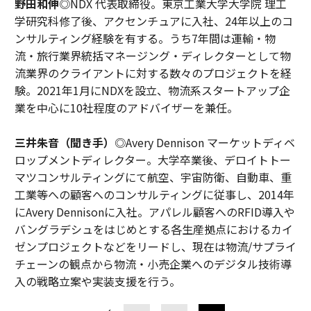
野田和伸
◎NDX 代表取締役。東京工業大学大学院 理工
学研究科修了後、アクセンチュアに入社、24年以上のコ
ンサルティング経験を有する。うち7年間は運輸・物
流・旅行業界統括マネージング・ディレクターとして物
流業界のクライアントに対する数々のプロジェクトを経
験。2021年1月にNDXを設立、物流系スタートアップ企
業を中心に10社程度のアドバイザーを兼任。
三井朱音（聞き手）
◎Avery Dennison マーケットディベ
ロップメントディレクター。大学卒業後、デロイトトー
マツコンサルティングにて航空、宇宙防衛、自動車、重
工業等への顧客へのコンサルティングに従事し、2014年
にAvery Dennisonに入社。アパレル顧客へのRFID導入や
バングラデシュをはじめとする各生産拠点におけるカイ
ゼンプロジェクトなどをリードし、現在は物流/サプライ
チェーンの観点から物流・小売企業へのデジタル技術導
入の戦略立案や実装支援を行う。