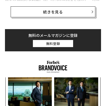
数百、千を超える流派が存在したと言われる。
続きを見る
泰圓澄さんは、30歳を目前にしてエンジニア職から喫茶
の道へと進んだ。かねてから尊敬していたマスターの元
で修行を積んだ後、現店舗を任されるようになり、いま
や焙煎からネルドリップ、サーブまでをこなす多忙な
無料のメールマガジンに登録
日々を送っている。
無料登録
そんな彼だが、休みの日には電車を乗り継ぎ東京多摩南
部の都市、町田市の小田急線玉川学園前駅へと出向く。
駅から徒歩数分、なだらかな竹林の参道を抜けると、ぬ
ぼこ山本宮という一風変わった名の神社がある。その拝
目
殿内部の道場で泰圓澄さんは、多くの場合は一人で、と
の
きに他の習い手とともに古武道の稽古をしている。
ン
革
ク
た「