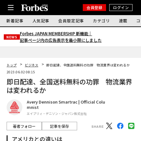
会員登録
ログイン
新着記事
人気記事
会員限定記事
カテゴリ
連載
コ
Forbes JAPAN MEMBERSHIP 新機能｜
NEWS
記事ページ内の広告表示を最小限にしました
トップ
ビジネス
即日配達、全国送料無料の功罪 物流業界は変われるか
2023.06.02 08:15
即日配達、全国送料無料の功罪 物流業界
は変われるか
Avery Dennison Smartrac | Official Colu
mnist
エイブリィ・デニソン・ジャパン株式会社
著者フォロー
記事を保存
アメリカとの違いは