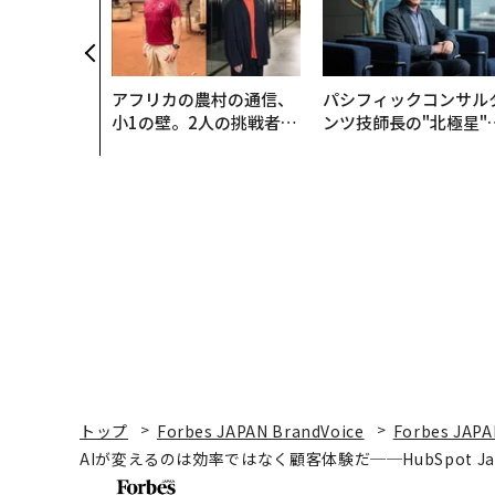
ークレスな未
アフリカの農村の通信、
パシフィックコンサル
小1の壁。2人の挑戦者が
ンツ技師長の"北極星"
手にした「次なる武器」
災害への無力感を乗り
え見つけた、防災一筋2
年の答え
トップ
Forbes JAPAN BrandVoice
Forbes JAPA
AIが変えるのは効率ではなく顧客体験だ──HubSpot Ja