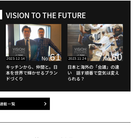
VISION TO THE FUTURE
61
60
No.
No.
2023.12.14
2023.11.24
キッチンから、仲間と。日
日本と海外の「会議」の違
本を世界で輝かせるブラン
い 話す順番で空気は変え
ドづくり
られる？
連載一覧