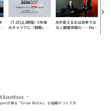
s 
タマ
を徹
タ
〈7.25(土)開催〉5年後
AIが変えるのは効率では
。
のキャリアに「戦略」は
なく顧客体験だ──Hub
越
あるか。トップエグゼク
Spot Japanが語る「Gr
0
ティブのキャリアに触れ
ow Better」な組織のつ
る1日│CAREER SUMMI
くり方
T 2026
N BrandVoice
panが語る「Grow Better」な組織のつくり方