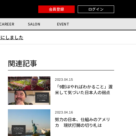
会員登録
ログイン
CAREER
SALON
EVENT
限にしました
関連記事
2023.04.15
「9割はやればわかること」渡
米して気づいた日本人の弱点
2023.04.16
努力の日本、仕組みのアメリ
カ 現状打開の切り札は