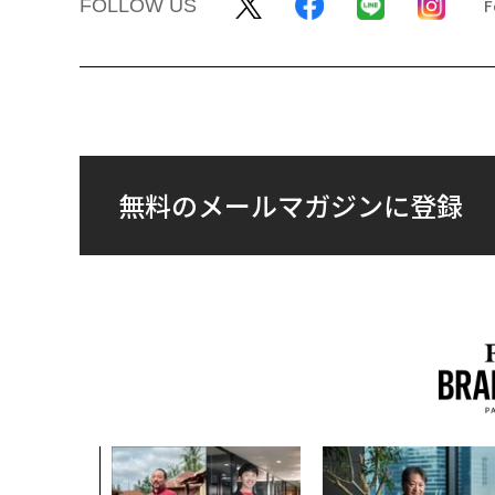
FOLLOW US
無料のメールマガジンに登録
、未来を再定
年企業BAT