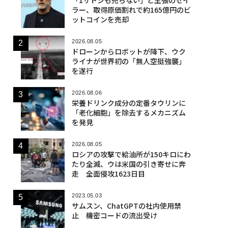
ラー、取得原価割れで約165億円のビ
ットコインを売却
2026.08.05
ドローンからロボットが降下、ウク
ライナが世界初の「無人空挺強襲」
を遂行
2026.08.06
栄養ドリンク成分の定番タウリンに
「老化細胞」を除去するメカニズム
を発見
2026.08.05
ロシアの攻撃で給油所が150キロにわ
たり全滅、ウは米国の引き寄せに奔
走 全面侵攻1623日目
2023.05.03
サムスン、ChatGPTの社内使用禁
止 機密コードの流出受け