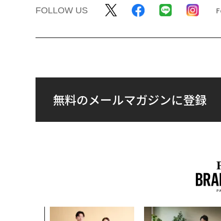
FOLLOW US
無料のメールマガジンに登録
のは効率では