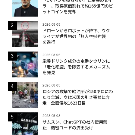
ラー、取得原価割れで約165億円のビ
ットコインを売却
2026.08.05
ドローンからロボットが降下、ウク
ライナが世界初の「無人空挺強襲」
を遂行
2026.08.06
栄養ドリンク成分の定番タウリンに
「老化細胞」を除去するメカニズム
を発見
2026.08.05
ロシアの攻撃で給油所が150キロにわ
たり全滅、ウは米国の引き寄せに奔
走 全面侵攻1623日目
2023.05.03
サムスン、ChatGPTの社内使用禁
止 機密コードの流出受け