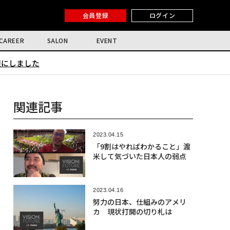
会員登録
ログイン
CAREER
SALON
EVENT
限にしました
関連記事
2023.04.15
「9割はやればわかること」渡
米して気づいた日本人の弱点
2023.04.16
努力の日本、仕組みのアメリ
カ 現状打開の切り札は