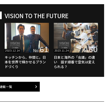
VISION TO THE FUTURE
61
60
No.
No.
2023.12.14
2023.11.24
キッチンから、仲間と。日
日本と海外の「会議」の違
本を世界で輝かせるブラン
い 話す順番で空気は変え
ドづくり
られる？
連載一覧