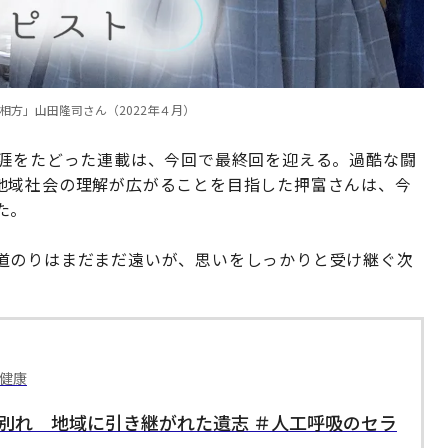
相方」山田隆司さん（2022年４月）
生涯をたどった連載は、今回で最終回を迎える。過酷な闘
地域社会の理解が広がることを目指した押富さんは、今
た。
道のりはまだまだ遠いが、思いをしっかりと受け継ぐ次
 健康
の別れ 地域に引き継がれた遺志 ＃人工呼吸のセラ