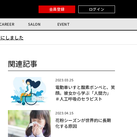
会員登録
ログイン
CAREER
SALON
EVENT
限にしました
関連記事
2023.03.25
電動車いすと酸素ボンベと、笑
顔。彼女から学ぶ「人間力」
＃人工呼吸のセラピスト
2023.04.15
花粉シーズンが世界的に長期
化する原因