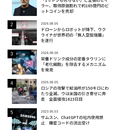
ラー、取得原価割れで約165億円のビ
ットコインを売却
2026.08.05
ドローンからロボットが降下、ウク
ライナが世界初の「無人空挺強襲」
を遂行
2026.08.06
栄養ドリンク成分の定番タウリンに
「老化細胞」を除去するメカニズム
を発見
2026.08.05
ロシアの攻撃で給油所が150キロにわ
たり全滅、ウは米国の引き寄せに奔
走 全面侵攻1623日目
2023.05.03
サムスン、ChatGPTの社内使用禁
止 機密コードの流出受け