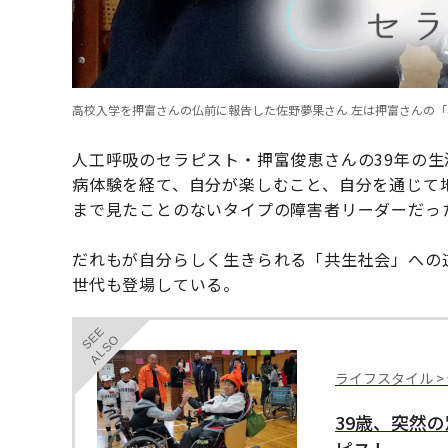
高校入学を押富さんの仏前に報告した佐野夢果さん 左は押富さんの「
人工呼吸のセラピスト・押富俊恵さんの39年の
病体験を経て、自分が楽しむこと、自分を通じて
まで見たことのないタイプの障害者リーダーだっ
だれもが自分らしく生きられる「共生社会」への
世代も登場している。
SEE
ALSO
ライフスタイル >
39歳、突然