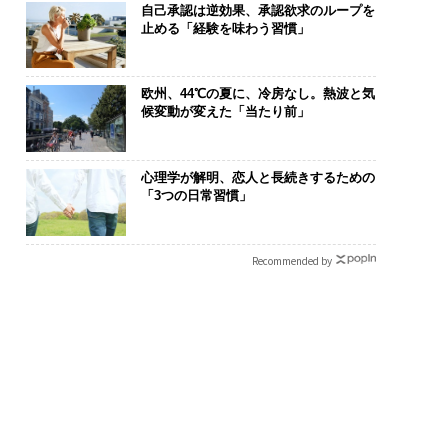
自己承認は逆効果、承認欲求のループを
止める「経験を味わう習慣」
欧州、44℃の夏に、冷房なし。熱波と気
候変動が変えた「当たり前」
心理学が解明、恋人と長続きするための
「3つの日常習慣」
Recommended by