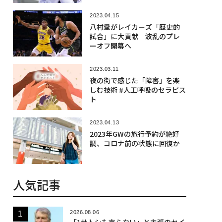
2023.04.15
八村塁がレイカーズ「歴史的
試合」に大貢献 波乱のプレ
ーオフ開幕へ
2023.03.11
夜の街で感じた「障害」を楽
しむ技術 #人工呼吸のセラピス
ト
2023.04.13
2023年GWの旅行予約が絶好
調、コロナ前の状態に回復か
人気記事
2026.08.06
「1サトシも売らない」と主張のセイ