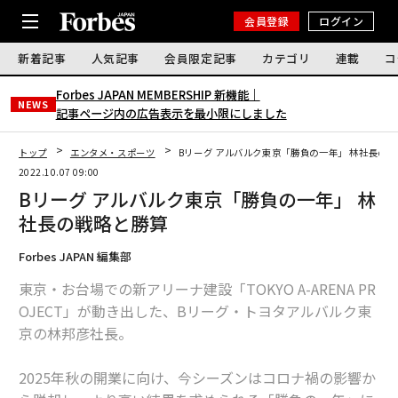
会員登録
ログイン
新着記事
人気記事
会員限定記事
カテゴリ
連載
コ
Forbes JAPAN MEMBERSHIP 新機能｜
NEWS
記事ページ内の広告表示を最小限にしました
トップ
エンタメ・スポーツ
Bリーグ アルバルク東京「勝負の一年」 林社長の
2022.10.07 09:00
Bリーグ アルバルク東京「勝負の一年」 林
社長の戦略と勝算
Forbes JAPAN 編集部
東京・お台場での新アリーナ建設「TOKYO A-ARENA PR
OJECT」が動き出した、Bリーグ・トヨタアルバルク東
京の林邦彦社長。
2025年秋の開業に向け、今シーズンはコロナ禍の影響か