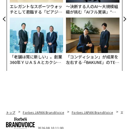
エレガントなスポーツウォッ
〜決断する人のAI〜大規模組
チとして君臨する「ピアジ
織が挑む「AIフル実装」“使
チームとしても新しいヘッドコーチ（HC）を迎えての船
ェ」ポロの魅力
う”企業から“動く”企業へ【N
出、またクラブ経営の面でも2017年から取り組んできた
TTドコモビジネス×PwC】
5カ年計画の節目のタイミングで、これまで積み上げて
きたものを礎に、次なるステージに踏み出すフェーズに
入ります。
そして、ホームタウンの渋谷はまさに「若者文化の発信
「老舗は常に新しい」。創業
「コンディション」が成果を
360年ＹＵＡＳＡとカクシン
左右する――「BAKUNE」のTEN
地」ですので、その中で皆さんに、心を揺さぶる感動と
CEO田尻望が語る、AIを超え
TIALが支える「挑戦者の明
驚きを届けたいという想いもスローガンに込めました。
る人の価値
日」
トップ
Forbes JAPAN BrandVoice
Forbes JAPAN BrandVoice
エレ
2026.08.10 11:00