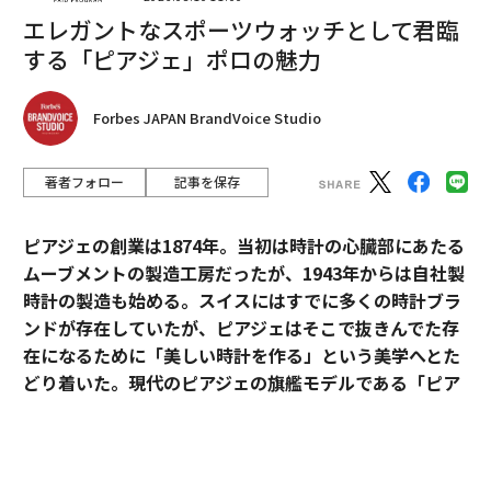
エレガントなスポーツウォッチとして君臨
する「ピアジェ」ポロの魅力
Forbes JAPAN BrandVoice Studio
──節目を迎えたという「5カ年計画」の内容と結果に
ついて、どのように評価されているのか教えてくださ
い。
著者フォロー
記事を保存
Bリーグの初年度、開幕戦という歴史的舞台からスター
ピアジェの創業は1874年。当初は時計の心臓部にあたる
トを切らせていただいたのですが、残念ながら初代チャ
ムーブメントの製造工房だったが、1943年からは自社製
ンピオンの座を逃し、さらには立川への移転、そして従
時計の製造も始める。スイスにはすでに多くの時計ブラ
業員9人といった状況の中で、2年目の2017-2018シーズ
ンドが存在していたが、ピアジェはそこで抜きんでた存
ンに立てた計画です。
在になるために「美しい時計を作る」という美学へとた
どり着いた。現代のピアジェの旗艦モデルである「ピア
（1）先ず優勝するチームを作る（2）優勝によって露出
ジェ ポロ」は、美学を貫いたピアジェの歴史と、その魅
を増やす（3）認知度向上によってアリーナを満員に
力が詰まっている。
（4）その活力によって地域活性化に貢献する、を目標
としたものでした。