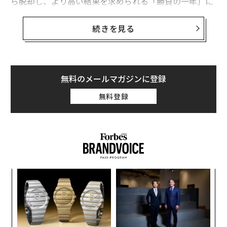
ら脱却し、より高い結果を求められる「勝負の一年」に
なるという。どう戦う算段なのだろうか？
続きを見る
>> 前編：Bリーグ・トヨタアルバルク東京は、夢の「次
世代アリーナ」建設へどう挑むのか
無料のメールマガジンに登録
──今シーズンのスローガン「Next FAZE」について、
無料登録
聞かせてください。
次の段階へ向かう、のNext Phaseと、心を騒がせる、驚
かせるという意味のFazeを掛け合わせた造語なのです
が、今シーズンは、我々にとって色々な大きな変化を迎
える、勝負の一年になります。
挑
変え
よっ
まずはホームアリーナの移転。2017年に東京2020の影
FE
PA
響で、ホームアリーナを代々木（第二体育館）からアリ
“
0年
オ
ーナ立川立飛に移し、5年間お世話になりましたが、ま
ジ
た代々木（第一体育館）に戻ることになります。