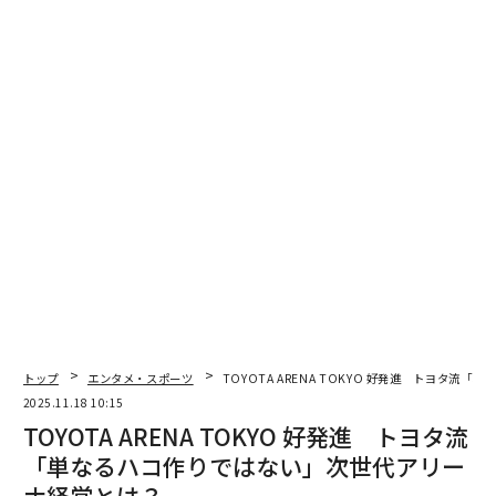
れる場所を会場としてきました。
平安神宮
トップ
エンタメ・スポーツ
TOYOTA ARENA TOKYO 好発進 トヨタ
2025.11.18 10:15
静岡県の焼津で開催した時には、焼津といえば漁港、と
TOYOTA ARENA TOKYO 好発進 トヨタ流
いうことで、漁師さんたちが港にずらっと船を並べてく
「単なるハコ作りではない」次世代アリー
れて、その前で試合をしたんですよ。