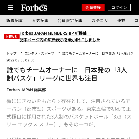
会員登録
ログイン
新着記事
人気記事
会員限定記事
カテゴリ
連載
コ
Forbes JAPAN MEMBERSHIP 新機能｜
NEWS
記事ページ内の広告表示を最小限にしました
トップ
エンタメ・スポーツ
誰でもチームオーナーに 日本発の「3人制バスケ
2022.08.05 07:30
誰でもチームオーナーに 日本発の「3人
制バスケ」リーグに世界も注目
Forbes JAPAN 編集部
街ににぎわいをもたらす存在として、注目されているア
ーバン（都市型）スポーツがある。東京五輪で初めて正
式種目に採用された3人制のバスケットボール「3x3（ス
リー エックス スリー）」もその一つだ。