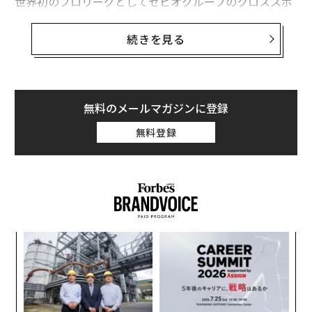
世界初のプロリーグとしてゼビオグループのクロススポ
ーツマーケティングが2014年に立ち上げた「3x3.EXE PR
EMIER（スリー エックス スリー エグゼ プレミア）」
続きを見る
は、昨年、一昨年とコロナ禍の影響による中止や縮小開
催を余儀なくされたものの、今シーズンは日本、ニュー
ジーランド、タイ、チャイニーズタイペイで開催され、
男子79チーム、女子24チームが参加。日本ラウンドは、
無料のメールマガジンに登録
3年ぶりの開催で1万8千人を集めた5月末の開幕戦を皮切
無料登録
りに、初開催5会場を含む全国14会場で開催される予定
だ。
また、同社は宇都宮市と協力し、国際バスケットボール
連盟（FIBA）主催のクラブチーム世界一を決めるワール
ドツアーの開幕戦「FIBA 3x3 World Tour Utsunomiya
創業
“
Opener 2022」を5月13〜15日に開催。4万8千人の観衆
シン
シ
が大会を楽しんだ。
超え
グ
「
─
国内外問わず、根強い人気を誇る秘訣は？ ゼビオホー
ら