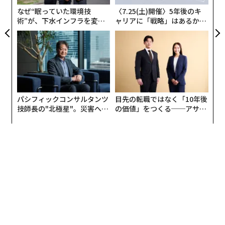
ルディングス副社長執行役員でクロススポーツマーケテ
なぜ“眠っていた環境技
〈7.25(土)開催〉5年後のキ
ィング代表取締役社長の中村考昭氏に話を聞いた。
術”が、下水インフラを変え
ャリアに「戦略」はあるか。
たのか──産総研×月島JFE
トップエグゼクティブのキャ
──「3x3.EXE PREMIER」はこれまで六本木ヒルズや京
アクアソリューションの10年
リアに触れる1日│CAREER S
UMMIT 2026
都の平安神宮など、従来のスポーツでは考えられなかっ
たような場所で試合を開催しています。どのような基準
やポイントで会場を選んでいますか？
パシフィックコンサルタンツ
目先の転職ではなく「10年後
野球にせよサッカーにせよ、多くのスポーツは自分たち
技師長の"北極星"。災害への
の価値」をつくる──アサイ
が試合を開催するスタジアムやアリーナといった「箱」
無力感を乗り越え見つけた、
ンの長期伴走型支援とは
を持ち、そこに観客を集めてビジネスをする、「呼び込
防災一筋20年の答え
み型」のモデルです。
対して我々は、一定のスペースがあればどこでも会場に
できる利点を生かして、自分たちから人が集まる場所へ
出て行ったらどうかと考えたんです。ショッピングセン
ターやバスターミナルといったハイトラフィックな場
所、そして地域を象徴するランドマーク、歴史が感じら