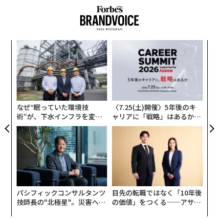
──オープンスペースで開催される時には、コートサイ
ウンテン（仮称）」（2026年3月完成予定）や、テレビ
ドに一部観戦席がありますが、席数も限られ、価格も40
朝日が建設中の複合型エンタテインメント施設「TOKYO
00〜5000円となるとチケット収入はそう多くないですよ
DREAM PARK」（2026年3月27日開業）、コナミグルー
ね。どのようなビジネスモデルなのでしょうか？
創業
“
プの次世代研究開発拠点・複合施設「コナミクリエイテ
シン
シ
ィブフロント東京ベイ」（2025年10月末開業）といっ
我々の事業は「興行を売る」モデル。お客様にチケット
超え
グ
「
た、さらなる再開発も進んでいる。
を売って収益を出すのではなく、企業や団体等にラウン
─
ドホスティングパートナーとして、イベントそのものを
ら
第2次安倍内閣の成長戦略「日本再興戦略 2016」で掲げ
買っていただくんです。
なぜ“眠っていた環境技
〈7.25(土)開催〉5年後のキ
られた「スポーツの成長産業化」の柱として経済産業省
術”が、下水インフラを変え
ャリアに「戦略」はあるか。
とスポーツ庁が推進してきた「スタジアム・アリーナ改
例えばショッピングセンターのような施設には、催し物
たのか──産総研×月島JFE
トップエグゼクティブのキャ
革」や、来シーズンから始まるBリーグの構造改革「B.
を開けるように吹き抜けのスペースが設けられていて、
アクアソリューションの10年
リアに触れる1日│CAREER S
UMMIT 2026
革新」による、5000席以上かつスイートルーム等を備え
お笑い芸人のライブやアイドルのサイン会、ヒーローシ
たアリーナの確保を参入条件とした最上位ディビジョン
ョーなどがよく行われていますよね。新たに3x3がその
「B.LEAGUE PREMIER（B.プレミア）」の新設などを背
選択肢の一つに加わったわけです。
景とした、全国的なアリーナ建設ラッシュの中、
パシフィックコンサルタンツ
目先の転職ではなく「10年後
2024年に開業したMIXI・三井不動産の共同事業による
にぎわいをつくるエンターテインメントビジネスとし
技師長の"北極星"。災害への
の価値」をつくる──アサイ
「ららアリーナ東京ベイ」、
て、施設や自治体に呼んで頂くことでマネタイズしてい
無力感を乗り越え見つけた、
ンの長期伴走型支援とは