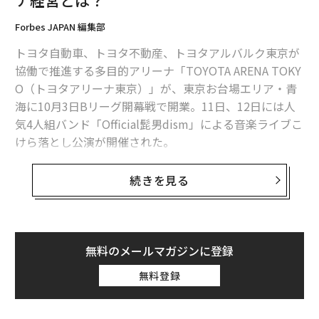
ナ経営とは？
自治体やデベロッパー、ショッピングセンターなど様々
Forbes JAPAN 編集部
なパートナーと一緒に、地域や施設のにぎわい創造に取
トヨタ自動車、トヨタ不動産、トヨタアルバルク東京が
り組んでいます。
協働で推進する多目的アリーナ「TOYOTA ARENA TOKY
O（トヨタアリーナ東京）」が、東京お台場エリア・青
海に10月3日Bリーグ開幕戦で開業。11日、12日には人
気4人組バンド「Official髭男dism」による音楽ライブこ
けら落とし公演が開催された。
男子プロバスケットボールBリーグB1のアルバルク東京
続きを見る
のホームアリーナで、収容客数は約1万人（音楽興行時
は約8千人）。りんかい線・東京テレポート駅、ゆりか
もめ・青海駅から徒歩4〜5分というアクセスを誇り、初
年度は貸館を含めて稼働率ほぼ100％、150万人程度の集
無料のメールマガジンに登録
客を見込んでいる。
無料登録
2018シーズンにはユニークべニュー賞を受賞した焼津漁港
周辺地域では、東京都が臨海副都心の新たなランドマー
クとして整備を進める世界最大級の噴水「ODAIBAファ