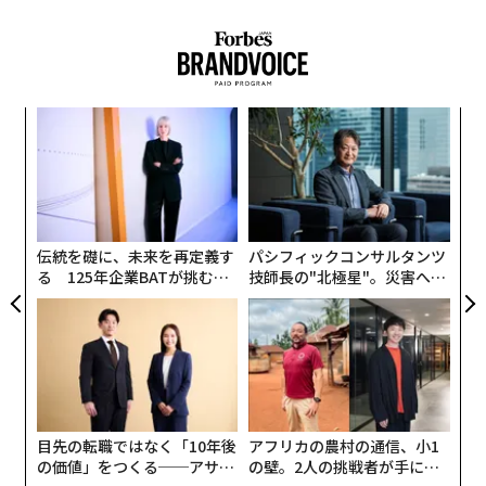
るか
〜
、く
織
う
な
T
術
た
ア
伝統を礎に、未来を再定義す
パシフィックコンサルタンツ
る 125年企業BATが挑むス
技師長の"北極星"。災害への
モークレスな未来
無力感を乗り越え見つけた、
防災一筋20年の答え
目先の転職ではなく「10年後
アフリカの農村の通信、小1
の価値」をつくる──アサイ
の壁。2人の挑戦者が手にし