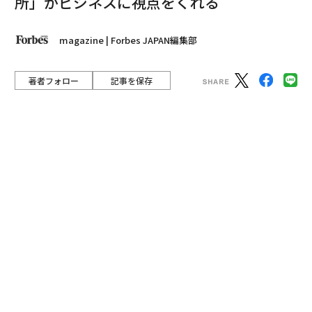
所」がビジネスに視点をくれる
magazine | Forbes JAPAN編集部
著者フォロー
記事を保存
SF作家 津久井五月
次代を牽引する新しいリーダーを発掘し、ビジネスから
サイエンス、スポーツ、アートなど多彩なジャンルから3
0人の才能に光をあて、その活動をForbes JAPANとして
エンカレッジしていくことを目的としている「30 UNDE
R 30 JAPAN」。
advertisement
今年、各分野に精通した専門家や業界オーソリティ、過
去受賞者で構成されるアドバイザリーボードと編集部で