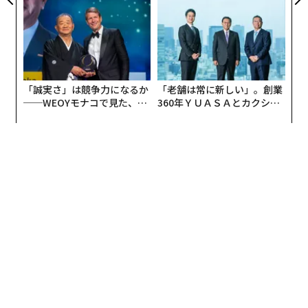
「誠実さ」は競争力になるか
「老舗は常に新しい」。創業
──WEOYモナコで見た、く
360年ＹＵＡＳＡとカクシン
ら寿司の経営哲学
CEO田尻望が語る、AIを超え
る人の価値