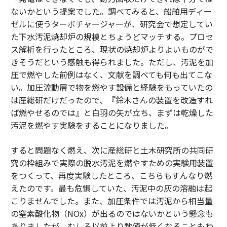
ないかという提案でした。調べてみると、船舶用ディー
ゼルに使うターボチャージャーが、研究会で想定してい
た下水汚泥焼却炉の規模とちょうどマッチする。プロセ
ス解析を行ったところ、現状の焼却炉よりよいものがで
きそうだという感触も得られました。ただし、汚泥を加
圧で燃やした前例はなく、文献を調べても何も出てこな
い。加圧流動層で物を燃やす設備と経験をもっていたの
は産総研だけだったので、『鈴木さんの装置を改造すれ
ば燃やせるのでは』と白羽の矢が立ち、まずは乾燥した
汚泥を燃やす実験をすることになりました。
すると問題なく燃え、次に産総研と土木研究所の共同研
究の枠組みで実際の脱水汚泥を燃やすための実験用装置
をつくって、再度実験したところ、こちらもすんなり燃
えたのです。最も危惧していた、汚泥中の灰の溶融は起
こりませんでした。また、加圧条件では汚泥から相当量
の窒素酸化物（NOx）が出るのではないかという懸念も
ありましたが、むしろ以前より数値が低くなることもわ