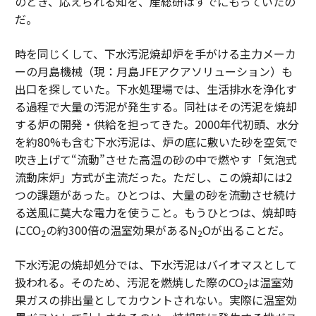
のとき、応えられる知を、産総研はすでにもっていたの
だ。
時を同じくして、下水汚泥焼却炉を手がける主力メーカ
ーの月島機械（現：月島JFEアクアソリューション）も
出口を探していた。下水処理場では、生活排水を浄化す
る過程で大量の汚泥が発生する。同社はその汚泥を焼却
する炉の開発・供給を担ってきた。2000年代初頭、水分
を約80%も含む下水汚泥は、炉の底に敷いた砂を空気で
吹き上げて“流動”させた高温の砂の中で燃やす「気泡式
流動床炉」方式が主流だった。ただし、この焼却には2
つの課題があった。ひとつは、大量の砂を流動させ続け
る送風に莫大な電力を使うこと。もうひとつは、焼却時
にCO
の約300倍の温室効果があるN
Oが出ることだ。
2
2
下水汚泥の焼却処分では、下水汚泥はバイオマスとして
扱われる。そのため、汚泥を燃焼した際のCO
は温室効
2
果ガスの排出量としてカウントされない。実際に温室効