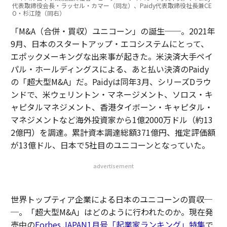
代表取締役会長・ラッセル・カマー（同左）、Paidy代表取締役社長兼CE
O・杉江陸（同右）
「M&A（合併・買収）ユニコーン」の誕生──。2021年
9月、日本のスタートアップ・エコシステムにとって、
エポックメーキングな出来事が起きた。米決済大手ペイ
パル・ホールディングスによる、あと払い決済のPaidy
の「超大型M&A」だ。Paidyは同年3月、シリーズDラウ
ンドで、米ウェリントン・マネージメント、ソロス・キ
ャピタルマネジメント、香港タイボーン・キャピタル・
マネジメントなど海外投資家から1億2000万ドル（約13
2億円）を調達。累計資本調達総額371億円、推定評価額
が13億ドル、日本で5社目のユニコーンとなっていた。
advertisement
世界トップティア企業による日本のユニコーンの買収─
─。「超大型M&A」はどのように行われたのか。現在発
売中の
Forbes JAPAN1月号「起業家ランキング」特集
で