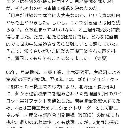
ェクトは存続の危機に直面する。月島機械を除く2社
が、それぞれの社内事情で撤退を決めたのだ。
「月島だけ続けて本当に大丈夫なのか、という声は社内
からも上がりました。しかし、ここで引き返せば何も残
らない。立ち止まってはいけない、と上層部を必死に説
得しました。ただ、私たち1社だけでは、どんなに画期
的でも世の中に浸透させるのは難しいとも感じていた。
そこで、知り合いがいた同業の三機工業さんに声を掛
け、賛同してもらえることになりました」（寺腰）
05年、月島機械、三機工業、土木研究所、産総研による
第2期の研究が始動。翌06年には、新たにプロジェクト
に加わった三機工業の尽力により、北海道・長万部町
に、炉から過給機までを組み合わせた処理量5t/日のパイ
ロット実証プラントを建設した。開発資金を確保するた
め、4社は三機工業をプロジェクトリーダーとして新エ
ネルギー・産業技術総合開発機構（NEDO）の助成にも
挑む。最初の応募は惜しくも落選したが、2度目に採択