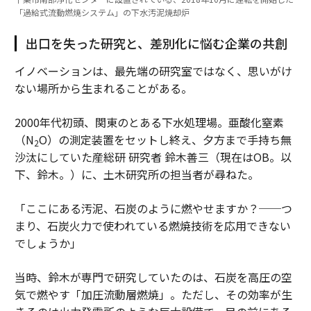
「過給式流動燃焼システム」の下水汚泥焼却炉
出口を失った研究と、差別化に悩む企業の共創
イノベーションは、最先端の研究室ではなく、思いがけ
ない場所から生まれることがある。
2000年代初頭、関東のとある下水処理場。亜酸化窒素
（N
O）の測定装置をセットし終え、夕方まで手持ち無
2
沙汰にしていた産総研 研究者 鈴木善三（現在はOB。以
下、鈴木。）に、土木研究所の担当者が尋ねた。
「ここにある汚泥、石炭のように燃やせますか？──つ
まり、石炭火力で使われている燃焼技術を応用できない
でしょうか」
当時、鈴木が専門で研究していたのは、石炭を高圧の空
気で燃やす「加圧流動層燃焼」。ただし、その効率が生