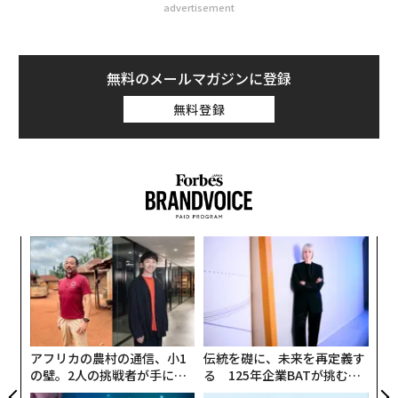
advertisement
無料のメールマガジンに登録
無料登録
模組
パ
“使
技
【N
無
“
C】
防
シ
グ
アフリカの農村の通信、小1
伝統を礎に、未来を再定義す
の壁。2人の挑戦者が手にし
る 125年企業BATが挑むス
た「次なる武器」
モークレスな未来