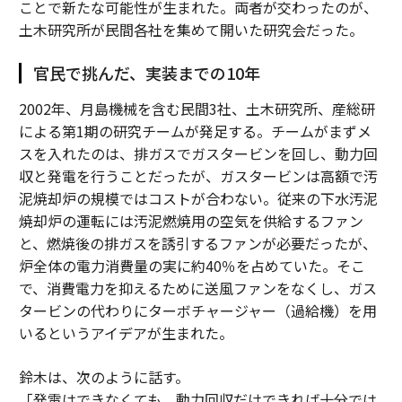
ことで新たな可能性が生まれた。両者が交わったのが、
土木研究所が民間各社を集めて開いた研究会だった。
官民で挑んだ、実装までの10年
2002年、月島機械を含む民間3社、土木研究所、産総研
による第1期の研究チームが発足する。チームがまずメ
スを入れたのは、排ガスでガスタービンを回し、動力回
収と発電を行うことだったが、ガスタービンは高額で汚
泥焼却炉の規模ではコストが合わない。従来の下水汚泥
焼却炉の運転には汚泥燃焼用の空気を供給するファン
と、燃焼後の排ガスを誘引するファンが必要だったが、
炉全体の電力消費量の実に約40％を占めていた。そこ
で、消費電力を抑えるために送風ファンをなくし、ガス
タービンの代わりにターボチャージャー（過給機）を用
いるというアイデアが生まれた。
鈴木は、次のように話す。
「発電はできなくても、動力回収だけできれば十分では