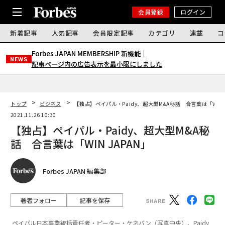
会員登録
ログイン
新着記事
人気記事
会員限定記事
カテゴリ
連載
コ
Forbes JAPAN MEMBERSHIP 新機能｜
NEWS
記事ページ内の広告表示を最小限にしました
トップ
ビジネス
【独占】ペイパル・Paidy、超大型M&A秘話 合言葉は「WIN 
2021.11.26 10:30
【独占】ペイパル・Paidy、超大型M&A秘
話 合言葉は「WIN JAPAN」
Forbes JAPAN 編集部
著者フォロー
記事を保存
ペイパル日本事業統括責任者・ピーター・ケネバン（写真中央）、Paidy