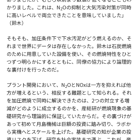
かりました。これは、N
Oの抑制と大気汚染対策が同時
2
に高いレベルで両立できたことを意味していました」
（鈴木）
そもそも、加圧条件下で下水汚泥がどう燃えるのか、そ
れまで世界にデータは存在しなかった。鈴木は石炭燃焼
のために用意していた設備を使い、その燃焼特性をひと
つずつ明らかにするとともに、同僚の協力により論理的
な裏付けを行ったのだ。
プラント開発において、N
OとNOxは一方を抑えれば他
2
方が増えるという、相反する難題として知られる。それ
を加圧燃焼で同時に解決できたのは、2つの対立する増
減がどのように成立するのかを、産総研が燃焼現象の基
礎研究から理論的に保証していたからだ。その裏づけが
あって初めて月島機械は巨額の投資に踏み切り、ラボか
ら実機へとスケールを上げた。基礎研究の知が企業の投
資リスクを下げ、研究を社会実装まで運ぶ。これが、産