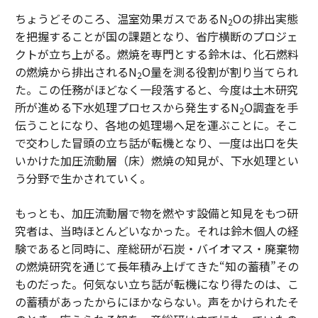
ちょうどそのころ、温室効果ガスであるN
Oの排出実態
2
を把握することが国の課題となり、省庁横断のプロジェ
クトが立ち上がる。燃焼を専門とする鈴木は、化石燃料
の燃焼から排出されるN
O量を測る役割が割り当てられ
2
た。この任務がほどなく一段落すると、今度は土木研究
所が進める下水処理プロセスから発生するN
O調査を手
2
伝うことになり、各地の処理場へ足を運ぶことに。そこ
で交わした冒頭の立ち話が転機となり、一度は出口を失
いかけた加圧流動層（床）燃焼の知見が、下水処理とい
う分野で生かされていく。
もっとも、加圧流動層で物を燃やす設備と知見をもつ研
究者は、当時ほとんどいなかった。それは鈴木個人の経
験であると同時に、産総研が石炭・バイオマス・廃棄物
の燃焼研究を通じて長年積み上げてきた“知の蓄積”その
ものだった。何気ない立ち話が転機になり得たのは、こ
の蓄積があったからにほかならない。声をかけられたそ