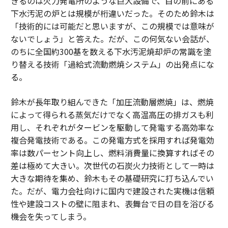
きるのは火力発電所のような巨大設備で、目の前にある
下水汚泥の炉とは規模が桁違いだった。そのため鈴木は
「技術的には可能だと思いますが、この規模では意味が
ないでしょう」と答えた。だが、この何気ない会話が、
のちに全国約300基を数える下水汚泥焼却炉の常識を塗
り替える技術「過給式流動燃焼システム」の出発点にな
る。
鈴木が長年取り組んできた「加圧流動層燃焼」は、燃焼
によって得られる蒸気だけでなく高温高圧の排ガスも利
用し、それぞれがタービンを駆動して発電する高効率な
複合発電技術である。この発電方式を採用すれば発電効
率は数パーセント向上し、燃料消費量に換算すればその
差は極めて大きい。次世代の石炭火力技術として一時は
大きな期待を集め、鈴木もその基礎研究に打ち込んでい
た。だが、電力会社向けに国内で建設された実機は信頼
性や建設コストの壁に阻まれ、表舞台で日の目を浴びる
機会を失ってしまう。