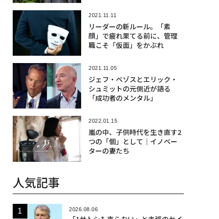
2021.11.11
リーダーの新ルール。「素
顔」で疲れ果てる前に、管理
職こそ「仮面」をかぶれ
2021.11.05
ジェフ・ベゾスとエリック・
シュミットの元側近が語る
「成功者のメンタル」
2022.01.15
嵐の中、子供時代を生き直す2
つの「個」として｜イノベー
ターの妻たち
人気記事
2026.08.06
「1サトシも売らない」と主張のセイ