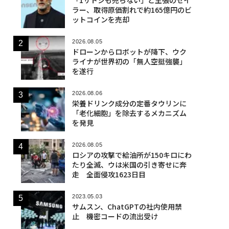
ラー、取得原価割れで約165億円のビ
ットコインを売却
2026.08.05
ドローンからロボットが降下、ウク
ライナが世界初の「無人空挺強襲」
を遂行
2026.08.06
栄養ドリンク成分の定番タウリンに
「老化細胞」を除去するメカニズム
を発見
2026.08.05
ロシアの攻撃で給油所が150キロにわ
たり全滅、ウは米国の引き寄せに奔
走 全面侵攻1623日目
2023.05.03
サムスン、ChatGPTの社内使用禁
止 機密コードの流出受け