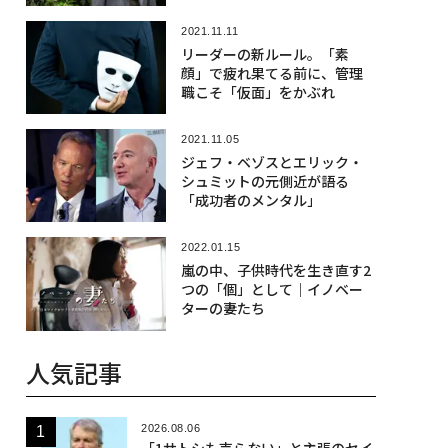
2021.11.11
リーダーの新ルール。「素
顔」で疲れ果てる前に、管理
職こそ「仮面」をかぶれ
2021.11.05
ジェフ・ベゾスとエリック・
シュミットの元側近が語る
「成功者のメンタル」
2022.01.15
嵐の中、子供時代を生き直す2
つの「個」として｜イノベー
ターの妻たち
人気記事
2026.08.06
「1サトシも売らない」と主張のセイ