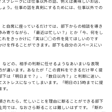
イスブレークには仕事以外の話、例えば美味しいお店、
しょう。仕事の話を真剣にするためには、仕事以外での
」と自席に座っているだけでは、部下からの相談を導き
歩み寄りながら、「最近は忙しい？」とか「今、何をし
これをきっかけに「実は◯◯の件を見てほしいのです
かけを作ることができます。部下も自分のスペースにい
」などの、相手の判断に任せるようなあいまいな表現
方が違います。あなたが「この資料をできるだけ早く提
部下は「明日まで？」、「数日以内？」と判断に迷い、
てストレスになってしまいます。「明日の15時までに提
ます。
頼されたら、忙しいことを理由に断ることができる部下
上司では、なおさら断ることは難しいはずです。「断わ