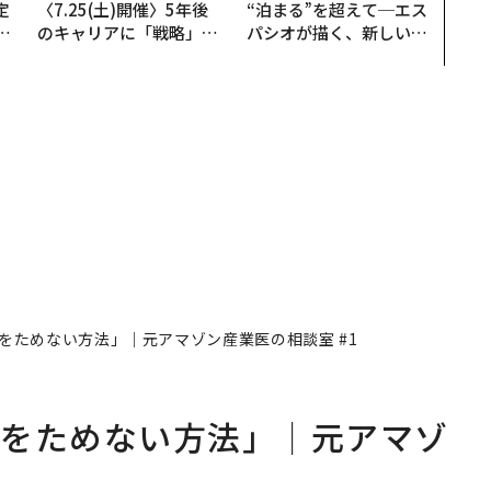
定
〈7.25(土)開催〉5年後
“泊まる”を超えて─エス
T
のキャリアに「戦略」は
パシオが描く、新しい日
未
あるか。トップエグゼク
本のラグジュアリー（中
ティブのキャリアに触れ
編）
る1日│CAREER SUMMI
T 2026
をためない方法」｜元アマゾン産業医の相談室 #1
スをためない方法」｜元アマゾ