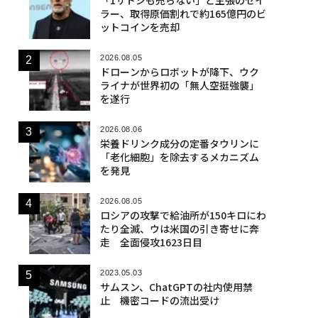
ラー、取得原価割れで約165億円のビ
ットコインを売却
2026.08.05
ドローンからロボットが降下、ウク
ライナが世界初の「無人空挺強襲」
を遂行
2026.08.06
栄養ドリンク成分の定番タウリンに
「老化細胞」を除去するメカニズム
を発見
2026.08.05
ロシアの攻撃で給油所が150キロにわ
たり全滅、ウは米国の引き寄せに奔
走 全面侵攻1623日目
2023.05.03
サムスン、ChatGPTの社内使用禁
止 機密コードの流出受け