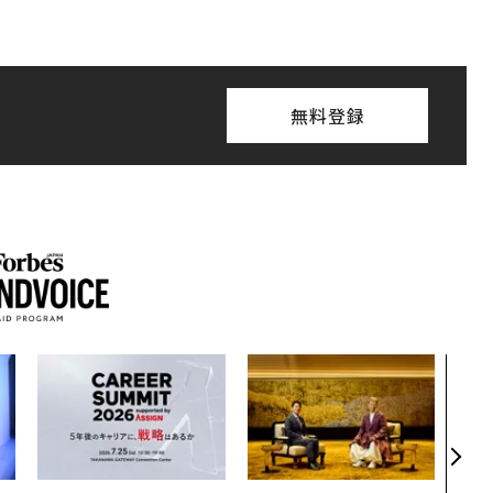
無料登録
革新
─レ
Sに
R」