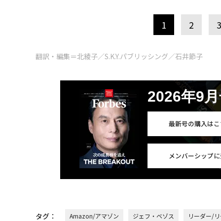
1
2
翻訳・編集＝北綾子／S.K.Y.パブリッシング／石井節子
2026年9
最新号の購入はこ
メンバーシップに
タグ：
Amazon/アマゾン
ジェフ・ベゾス
リーダー/