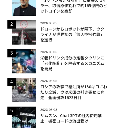
ラー、取得原価割れで約165億円のビ
ットコインを売却
2026.08.05
ドローンからロボットが降下、ウク
ライナが世界初の「無人空挺強襲」
を遂行
2026.08.06
栄養ドリンク成分の定番タウリンに
「老化細胞」を除去するメカニズム
を発見
2026.08.05
ロシアの攻撃で給油所が150キロにわ
たり全滅、ウは米国の引き寄せに奔
走 全面侵攻1623日目
2023.05.03
サムスン、ChatGPTの社内使用禁
止 機密コードの流出受け