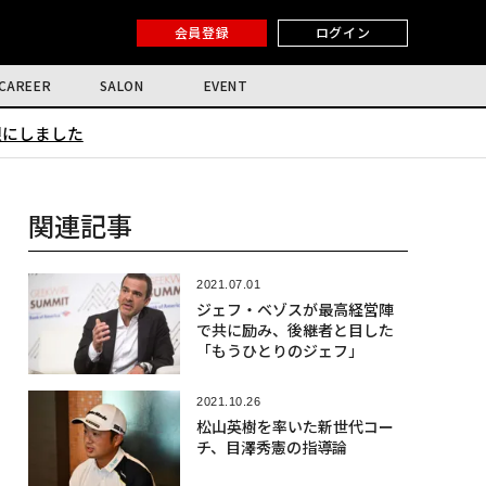
会員登録
ログイン
CAREER
SALON
EVENT
限にしました
関連記事
2021.07.01
ジェフ・ベゾスが最高経営陣
で共に励み、後継者と目した
「もうひとりのジェフ」
2021.10.26
松山英樹を率いた新世代コー
チ、目澤秀憲の指導論