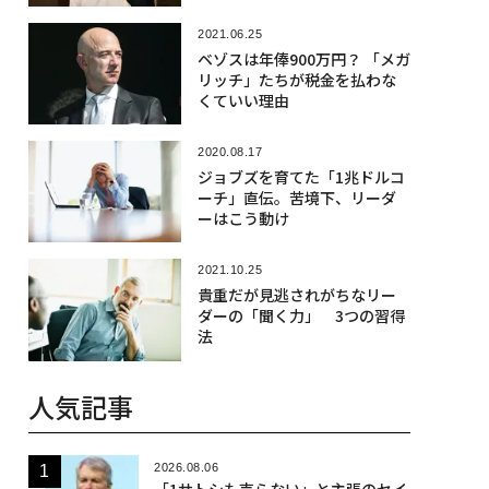
2021.06.25
ベゾスは年俸900万円？ 「メガ
リッチ」たちが税金を払わな
くていい理由
2020.08.17
ジョブズを育てた「1兆ドルコ
ーチ」直伝。苦境下、リーダ
ーはこう動け
2021.10.25
貴重だが見逃されがちなリー
ダーの「聞く力」 3つの習得
法
人気記事
2026.08.06
「1サトシも売らない」と主張のセイ