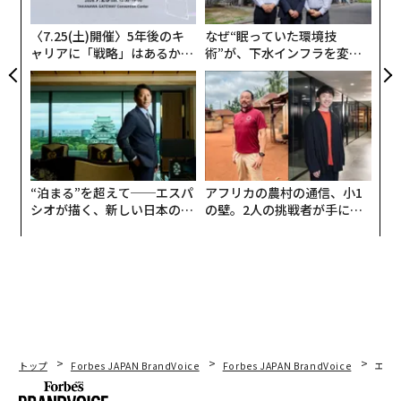
た「
の食材を生かしたブラッスリーらしい定番料理を提供し
〈7.25(土)開催〉5年後のキ
なぜ“眠っていた環境技
ていたが、「パリで磨き抜いたガストロノミーの料理を
ャリアに「戦略」はあるか。
術”が、下水インフラを変え
味わいたい」というゲストの声を受け、去年から、3日
トップエグゼクティブのキャ
たのか──産総研×月島JFE
前までの予約必須の8皿のお任せコースをスタートし
リアに触れる1日│CAREER S
アクアソリューションの10年
UMMIT 2026
た。
“泊まる”を超えて──エスパ
アフリカの農村の通信、小1
シオが描く、新しい日本のラ
の壁。2人の挑戦者が手にし
グジュアリー（前編）
た「次なる武器」
トップ
Forbes JAPAN BrandVoice
Forbes JAPAN BrandVoice
エレ