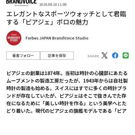
2026.08.10 11:00
エレガントなスポーツウォッチとして君臨
帰国して2年あまり、自ら生産者に会いに足を運び、
する「ピアジェ」ポロの魅力
「日本の食材だから、京都の食材だから、ではなくて、
きちんとフランス料理の文脈、味覚の中で美味しいと思
Forbes JAPAN BrandVoice Studio
えるものを使いたい」と向き合ってきたが、フランス食
材と日本食材の違いに悩むこともあったという。
著者フォロー
記事を保存
特に悩ましかった食材が、野菜だった。「日本の野菜は
甘味があり、苦みが穏やか。優等生的で味はまとまるけ
ピアジェの創業は1874年。当初は時計の心臓部にあたる
れども、主役になる力強さが欠けている」と感じていた
ムーブメントの製造工房だったが、1943年からは自社製
からだ。
時計の製造も始める。スイスにはすでに多くの時計ブラ
ンドが存在していたが、ピアジェはそこで抜きんでた存
しかし、去年、京都北部にある樋口農園と出会い、フラ
在になるために「美しい時計を作る」という美学へとた
ンスの野菜さながらの、しっかりとした苦みや酸味、香
どり着いた。現代のピアジェの旗艦モデルである「ピア
りのある野菜に感銘を受けた。「ルッコラなら、目が覚
ジェ ポロ」は、美学を貫いたピアジェの歴史と、その魅
めるほど辛い。こういった個性的な味を組み合わせて、
力が詰まっている。
おいしいものを作るのが料理人の仕事」と言う。