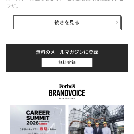
フだ。
最終的にはフォーシーズンズホテル・ジョルジュサンク
続きを見る
パリのメインダイニング「ル・サンク」のスーシェフと
して、三つ星の厨房を支え、チームの厚い信頼を得てき
た古賀隆稚シェフ。パリ以前の日本では、5年間「ジョ
エル・ロブション」に勤務し、若手シェフの登竜門であ
無料のメールマガジンに登録
る「サンペレグリノ・ヤングシェフ」のフランス国内予
無料登録
選のファイナリストとなるなど、その実力が国内外で認
めらていた。
縁あって、筆者はル＝スケール氏の取材の際に出会い、
パリ時代からお世話になっているが、控えめな物腰なが
ら料理に強い情熱を持っていることは、少し話すだけで
パシ
「
も伝わってくる。
ラグ
3
C
革
2019年2月に帰国し、5月にフォーシーズンズホテル京都
る
ク
ダイニング「ブラッスリー」のチームにジョイン。京都