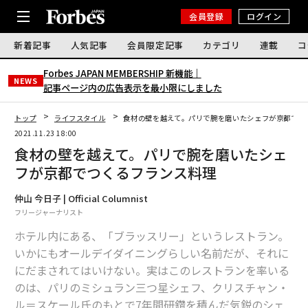
会員登録
ログイン
新着記事
人気記事
会員限定記事
カテゴリ
連載
コ
Forbes JAPAN MEMBERSHIP 新機能｜
NEWS
記事ページ内の広告表示を最小限にしました
トップ
ライフスタイル
食材の壁を越えて。パリで腕を磨いたシェフが京都でつ
2021.11.23 18:00
食材の壁を越えて。パリで腕を磨いたシェ
フが京都でつくるフランス料理
仲山 今日子 | Official Columnist
フリージャーナリスト
ホテル内にある、「ブラッスリー」というレストラン。
いかにもオールデイダイニングらしい名前だが、それに
にだまされてはいけない。実はこのレストランを率いる
のは、パリのミシュラン三つ星シェフ、クリスチャン・
ル＝スケール氏のもとで7年間研鑽を積んだ気鋭のシェ