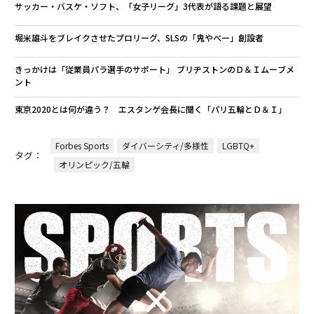
サッカー・バスケ・ソフト、「女子リーグ」3代表が語る課題と展望
堀米雄斗をブレイクさせたプロリーグ、SLSの「鬼やべー」創設者
きっかけは「従業員パラ選手のサポート」 ブリヂストンのＤ＆Ｉムーブメ
ント
東京2020とは何が違う？ エスタンゲ会長に聞く「パリ五輪とＤ＆Ｉ」
Forbes Sports
ダイバーシティ/多様性
LGBTQ+
タグ：
オリンピック/五輪