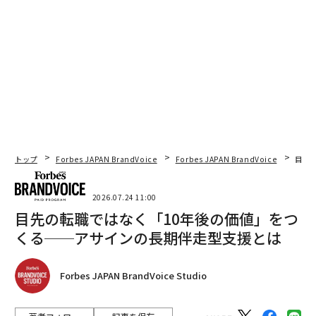
トップ
Forbes JAPAN BrandVoice
Forbes JAPAN BrandVoice
目先
2026.07.24 11:00
目先の転職ではなく「10年後の価値」をつ
くる──アサインの長期伴走型支援とは
Forbes JAPAN BrandVoice Studio