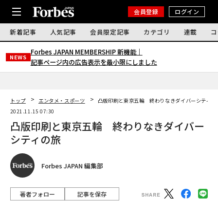
会員登録
ログイン
新着記事
人気記事
会員限定記事
カテゴリ
連載
コ
Forbes JAPAN MEMBERSHIP 新機能｜
NEWS
記事ページ内の広告表示を最小限にしました
トップ
エンタメ・スポーツ
凸版印刷と東京五輪 終わりなきダイバーシティの
2021.11.15 07:30
凸版印刷と東京五輪 終わりなきダイバー
シティの旅
Forbes JAPAN 編集部
著者フォロー
記事を保存