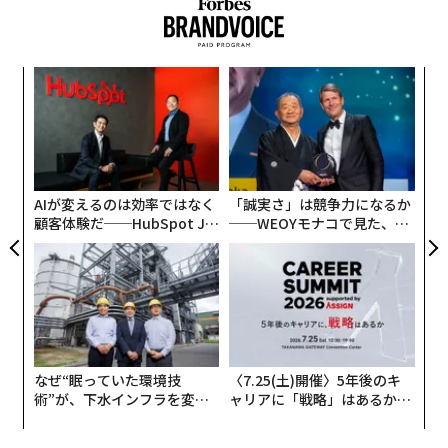
〜
織
う
革
T
ク
た「
AIが変えるのは効率ではなく
「誠実さ」は競争力になるか
顧客体験だ──HubSpot Ja
──WEOYモナコで見た、く
panが語る「Grow Better」
ら寿司の経営哲学
な組織のつくり方
なぜ“眠っていた環境技
〈7.25(土)開催〉5年後のキ
術”が、下水インフラを変え
ャリアに「戦略」はあるか。
たのか──産総研×月島JFE
トップエグゼクティブのキャ
アクアソリューションの10年
リアに触れる1日│CAREER S