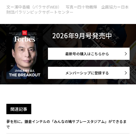
文＝濱中香織（パラサポWEB） 写真＝四十物義輝 企画協力＝日本
財団パラリンピックサポートセンター
2026年9月号発売中
最新号の購入はこちらから
メンバーシップに登録する
関連記事
夢を形に。鎌倉インテルの「みんなの鳩サブレースタジアム」ができるま
で