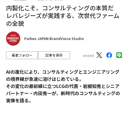
内製化こそ、コンサルティングの本質だ
レバレジーズが実践する、次世代ファーム
「タイミングと縁」で鎌倉に
の全貌
夢を抱いたのは四方健太郎さん。シンガポールで人材育
Forbes JAPAN BrandVoice Studio
成会社を営む42歳のビジネスマンだ。大好きなサッカー
で国際的な交流や人材育成ができないかとサッカークラ
著者フォロー
記事を保存
ブの創設を思い立ったのが2017年。本人曰く「タイミン
グと縁」に恵まれ、翌年1月には鎌倉で「鎌倉インテ
AIの進化により、コンサルティングとエンジニアリング
ル」を始動した。
の境界線が急速に溶けはじめている。
その変化の最前線に立つLCGの代表・岩槻知秀とシニア
最初の活動に参加したのは1人。それがいまでは、トッ
パートナー・内田秀一が、新時代のコンサルティングの
プチーム30人、サテライトチーム30人（ともに神奈川県
実像を語る。
リーグ2部所属）、生涯スポーツの「シティ」（鎌倉市
リーグ所属）40人、ジュニアスクール80人、そしてスタ
ッフやアドバイザーなど60人、合計240人という大所帯
コンサルティングとエンジニアリング。明確に分断され
となった。
てきたふたつの領域が、AIの進化によって急速に境界を