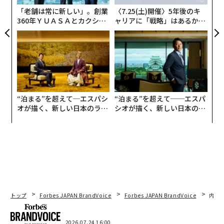
「老舗は常に新しい」。創業
〈7.25(土)開催〉5年後のキ
360年ＹＵＡＳＡとカクシン
ャリアに「戦略」はあるか。
CEO田尻望が語る、AIを超え
トップエグゼクティブのキャ
る人の価値
リアに触れる1日│CAREER S
UMMIT 2026
“泊まる”を超えて─エスパシ
“泊まる”を超えて──エスパ
オが描く、新しい日本のラグ
シオが描く、新しい日本のラ
ジュアリー（中編）
グジュアリー（前編）
トップ
Forbes JAPAN BrandVoice
Forbes JAPAN BrandVoice
内製
湘南モノレールとのパートナーシップにより、「鳩スタ号」が運行開始し、最寄
2026.07.24 16:00
駅の駅名看板が鳩スタオリジナルデザインに