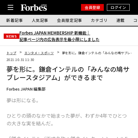
会員登録
ログイン
新着記事
人気記事
会員限定記事
カテゴリ
連載
コ
Forbes JAPAN MEMBERSHIP 新機能｜
NEWS
記事ページ内の広告表示を最小限にしました
トップ
エンタメ・スポーツ
夢を形に。鎌倉インテルの「みんなの鳩サブレース
2021.10.31 11:30
夢を形に。鎌倉インテルの「みんなの鳩サ
ブレースタジアム」ができるまで
Forbes JAPAN 編集部
夢は形になる。
ひとりの頭のなかで始まった夢が、わずか4年でひとつ
の大きな実を結んだ。