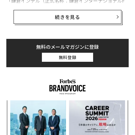
「鎌倉インテル（正式名称：鎌倉インターナショナルF
C）」は、神奈川県社会人リーグ2部に所属するサッカー
クラブ。日本のトップリーグであるJリーグ1部（J1）か
続きを見る
ら数えると8つ目のカテゴリー、いわば「J8」という
「底辺」のクラブである。大きな組織をバックにするわ
けではない市民のクラブだが、なんと、自前の「スタジ
アム」を完成させた。
無料のメールマガジンに登録
無料登録
古都・鎌倉市の北部にある深沢地区に10月17日、「みん
なの鳩サブレースタジアム（通称、鳩スタ）」がオープ
ンした。約1億円の建設資金のうち、どうしても足りな
い3000万円をクラウドファンディングで集めて、完成に
こぎつけた。神奈川県を代表する銘菓である「鳩サブレ
ー」の豊島屋にネーミングライツを引き受けてもらった
ンツ
挑
が、「みんなのスタジアム」は、文字どおり市民の力で
への
よっ
形になったものだ。
た、
PA
目
の
ン