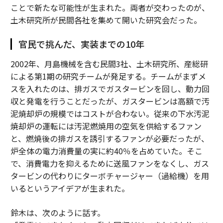
ことで新たな可能性が生まれた。両者が交わったのが、
土木研究所が民間各社を集めて開いた研究会だった。
官民で挑んだ、実装までの10年
2002年、月島機械を含む民間3社、土木研究所、産総研
による第1期の研究チームが発足する。チームがまずメ
スを入れたのは、排ガスでガスタービンを回し、動力回
収と発電を行うことだったが、ガスタービンは高額で汚
泥焼却炉の規模ではコストが合わない。従来の下水汚泥
焼却炉の運転には汚泥燃焼用の空気を供給するファン
と、燃焼後の排ガスを誘引するファンが必要だったが、
炉全体の電力消費量の実に約40％を占めていた。そこ
で、消費電力を抑えるために送風ファンをなくし、ガス
タービンの代わりにターボチャージャー（過給機）を用
いるというアイデアが生まれた。
鈴木は、次のように話す。