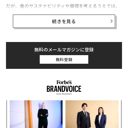
だが、食のサステナビリティや循環を考えるうえでは、
食を支える製品やサービス・仕組みについても目を向け
なければならない。その最たるものの一つが食器だ。
続きを見る
いま、需要の高まりに伴う過剰採掘や宅地造成などが原
因で、食器の原料となる良質な土や石の資源調達が難し
くなっている。一方で、特に業務用の食器を扱うホテ
無料のメールマガジンに登録
ル・レストラン業界では、サービス維持という観点から
無料登録
少しでも欠けたり絵柄が剥げただけで食器が廃棄されて
しまうことが少なくない。食器をめぐるバリューチェー
ンは、やむを得ず採掘・製造・利用・廃棄という直線的
な仕組みになっているのが現状だ。
食そのものと同様に、食器のサステナビリティを考える
挑
うえでも、資源を直線型のモデルからより循環型モデル
よっ
へ移行する道筋を描くことが重要となる。
PA
「
─
この食器のサーキュラーエコノミーの移行に真剣に取り