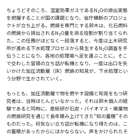
ちょうどそのころ、温室効果ガスであるN
Oの排出実態
2
を把握することが国の課題となり、省庁横断のプロジェ
クトが立ち上がる。燃焼を専門とする鈴木は、化石燃料
の燃焼から排出されるN
O量を測る役割が割り当てられ
2
た。この任務がほどなく一段落すると、今度は土木研究
所が進める下水処理プロセスから発生するN
O調査を手
2
伝うことになり、各地の処理場へ足を運ぶことに。そこ
で交わした冒頭の立ち話が転機となり、一度は出口を失
いかけた加圧流動層（床）燃焼の知見が、下水処理とい
う分野で生かされていく。
もっとも、加圧流動層で物を燃やす設備と知見をもつ研
究者は、当時ほとんどいなかった。それは鈴木個人の経
験であると同時に、産総研が石炭・バイオマス・廃棄物
の燃焼研究を通じて長年積み上げてきた“知の蓄積”その
ものだった。何気ない立ち話が転機になり得たのは、こ
の蓄積があったからにほかならない。声をかけられたそ