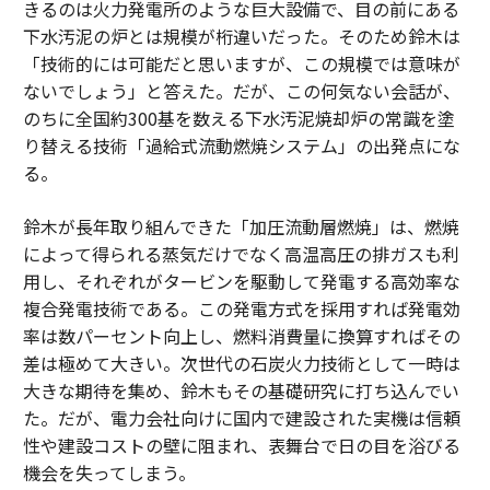
きるのは火力発電所のような巨大設備で、目の前にある
下水汚泥の炉とは規模が桁違いだった。そのため鈴木は
「技術的には可能だと思いますが、この規模では意味が
ないでしょう」と答えた。だが、この何気ない会話が、
のちに全国約300基を数える下水汚泥焼却炉の常識を塗
り替える技術「過給式流動燃焼システム」の出発点にな
る。
鈴木が長年取り組んできた「加圧流動層燃焼」は、燃焼
によって得られる蒸気だけでなく高温高圧の排ガスも利
用し、それぞれがタービンを駆動して発電する高効率な
複合発電技術である。この発電方式を採用すれば発電効
率は数パーセント向上し、燃料消費量に換算すればその
差は極めて大きい。次世代の石炭火力技術として一時は
大きな期待を集め、鈴木もその基礎研究に打ち込んでい
た。だが、電力会社向けに国内で建設された実機は信頼
性や建設コストの壁に阻まれ、表舞台で日の目を浴びる
機会を失ってしまう。