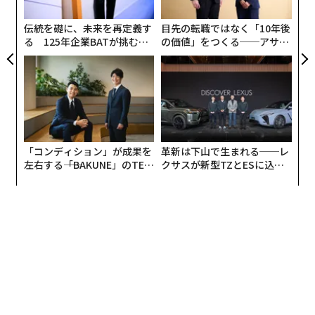
ら
組み始めたのが、石川県に本拠を置く1908年創業の洋食
伝統を礎に、未来を再定義す
目先の転職ではなく「10年後
器メーカー、ニッコー株式会社だ。ボーンチャイナをは
る 125年企業BATが挑むス
の価値」をつくる──アサイ
じめ、上質な食器を提供することで知られるニッコー
モークレスな未来
ンの長期伴走型支援とは
は、ホテルやレストランの業界では広く知られた存在
だ。
そのニッコーは、2021年4月に陶磁器事業のサーキュラ
ーエコノミー化を推進するプロジェクト「NIKKO Circul
「コンディション」が成果を
革新は下山で生まれる──レ
ar Lab」、飲食店のサステナビリティを支援するメディ
左右する――「BAKUNE」のTEN
クサスが新型TZとESに込め
ア「table source」を同時に立ち上げ、合わせてレスト
TIALが支える「挑戦者の明
た「DISCOVER」の哲学
ラン業界のサステナビリティ推進機関、日本サステイナ
日」
ブル・レストラン協会にも加盟した。
なぜ同社はこのタイミングでサステナビリティやサーキ
ュラーエコノミーに取り組み始めたのだろうか。今回、
同社常務取締役三谷直輝氏にその背景や取り組みについ
てお話を伺った。