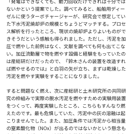
「発電はできなくても、動力回収だけできれば十分では
ないかという提案でした。調べてみると、船舶用ディー
ゼルに使うターボチャージャーが、研究会で想定してい
た下水汚泥焼却炉の規模とちょうどマッチする。プロセ
ス解析を行ったところ、現状の焼却炉よりよいものがで
きそうだという感触も得られました。ただし、汚泥を加
圧で燃やした前例はなく、文献を調べても何も出てこな
い。加圧流動層で物を燃やす設備と経験をもっていたの
は産総研だけだったので、『鈴木さんの装置を改造すれ
ば燃やせるのでは』と白羽の矢が立ち、まずは乾燥した
汚泥を燃やす実験をすることになりました。
すると問題なく燃え、次に産総研と土木研究所の共同研
究の枠組みで実際の脱水汚泥を燃やすための実験用装置
をつくって、再度実験したところ、こちらもすんなり燃
えたのです。最も危惧していた、汚泥中の灰の溶融は起
こりませんでした。また、加圧条件では汚泥から相当量
の窒素酸化物（NOx）が出るのではないかという懸念も