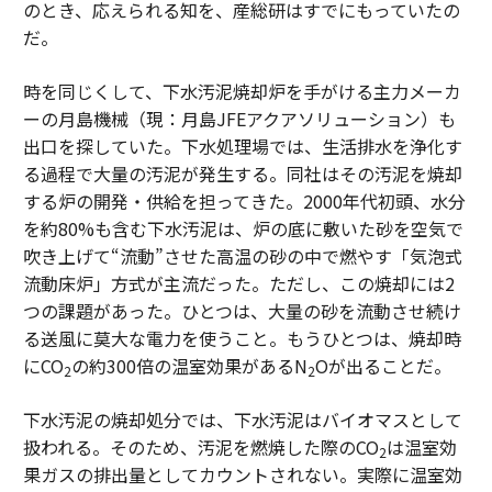
のとき、応えられる知を、産総研はすでにもっていたの
だ。
時を同じくして、下水汚泥焼却炉を手がける主力メーカ
ーの月島機械（現：月島JFEアクアソリューション）も
出口を探していた。下水処理場では、生活排水を浄化す
る過程で大量の汚泥が発生する。同社はその汚泥を焼却
する炉の開発・供給を担ってきた。2000年代初頭、水分
を約80%も含む下水汚泥は、炉の底に敷いた砂を空気で
吹き上げて“流動”させた高温の砂の中で燃やす「気泡式
流動床炉」方式が主流だった。ただし、この焼却には2
つの課題があった。ひとつは、大量の砂を流動させ続け
る送風に莫大な電力を使うこと。もうひとつは、焼却時
にCO
の約300倍の温室効果があるN
Oが出ることだ。
2
2
下水汚泥の焼却処分では、下水汚泥はバイオマスとして
扱われる。そのため、汚泥を燃焼した際のCO
は温室効
2
果ガスの排出量としてカウントされない。実際に温室効