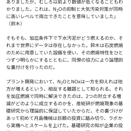
ありましたが、むしろ以前より数値が低くなることもわ
かりました。これは、N
Oの抑制と大気汚染対策が同時
2
に高いレベルで両立できたことを意味していました」
（鈴木）
そもそも、加圧条件下で下水汚泥がどう燃えるのか、そ
れまで世界にデータは存在しなかった。鈴木は石炭燃焼
のために用意していた設備を使い、その燃焼特性をひと
つずつ明らかにするとともに、同僚の協力により論理的
な裏付けを行ったのだ。
プラント開発において、N
OとNOxは一方を抑えれば他
2
方が増えるという、相反する難題として知られる。それ
を加圧燃焼で同時に解決できたのは、2つの対立する増
減がどのように成立するのかを、産総研が燃焼現象の基
礎研究から理論的に保証していたからだ。その裏づけが
あって初めて月島機械は巨額の投資に踏み切り、ラボか
ら実機へとスケールを上げた。基礎研究の知が企業の投