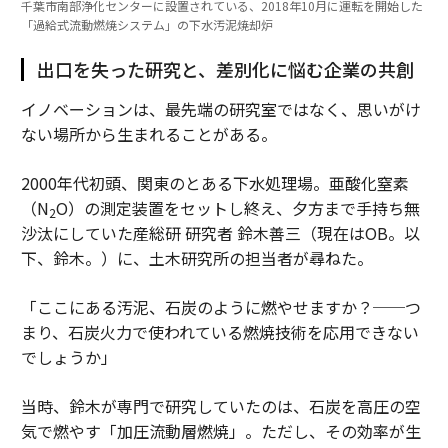
千葉市南部浄化センターに設置されている、2018年10月に運転を開始した
「過給式流動燃焼システム」の下水汚泥焼却炉
出口を失った研究と、差別化に悩む企業の共創
イノベーションは、最先端の研究室ではなく、思いがけ
ない場所から生まれることがある。
2000年代初頭、関東のとある下水処理場。亜酸化窒素
（N
O）の測定装置をセットし終え、夕方まで手持ち無
2
沙汰にしていた産総研 研究者 鈴木善三（現在はOB。以
下、鈴木。）に、土木研究所の担当者が尋ねた。
「ここにある汚泥、石炭のように燃やせますか？──つ
まり、石炭火力で使われている燃焼技術を応用できない
でしょうか」
当時、鈴木が専門で研究していたのは、石炭を高圧の空
気で燃やす「加圧流動層燃焼」。ただし、その効率が生