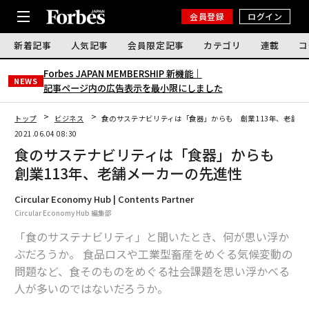
会員登録
ログイン
新着記事
人気記事
会員限定記事
カテゴリ
連載
コ
Forbes JAPAN MEMBERSHIP 新機能｜
NEWS
記事ページ内の広告表示を最小限にしました
トップ
ビジネス
食のサステナビリティは「食器」からも 創業113年、老舗メ
2021.06.04 08:30
食のサステナビリティは「食器」からも
創業113年、老舗メーカーの先進性
Circular Economy Hub | Contents Partner
Circular Economy Hub 編集部
「食のサステナビリティ」と聞いたとき、何が思い浮か
ぶだろうか。 食品ロスや工業型畜産をめぐる気候変動の
問題など、食そのものをめぐる社会課題を思い浮かべる
人が多いのではないだろうか。