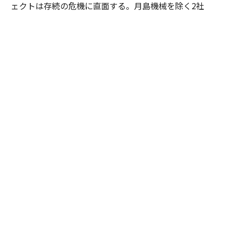
ェクトは存続の危機に直面する。月島機械を除く2社
が、それぞれの社内事情で撤退を決めたのだ。
「月島だけ続けて本当に大丈夫なのか、という声は社内
からも上がりました。しかし、ここで引き返せば何も残
らない。立ち止まってはいけない、と上層部を必死に説
得しました。ただ、私たち1社だけでは、どんなに画期
的でも世の中に浸透させるのは難しいとも感じていた。
そこで、知り合いがいた同業の三機工業さんに声を掛
け、賛同してもらえることになりました」（寺腰）
05年、月島機械、三機工業、土木研究所、産総研による
第2期の研究が始動。翌06年には、新たにプロジェクト
に加わった三機工業の尽力により、北海道・長万部町
に、炉から過給機までを組み合わせた処理量5t/日のパイ
ロット実証プラントを建設した。開発資金を確保するた
め、4社は三機工業をプロジェクトリーダーとして新エ
ネルギー・産業技術総合開発機構（NEDO）の助成にも
挑む。最初の応募は惜しくも落選したが、2度目に採択