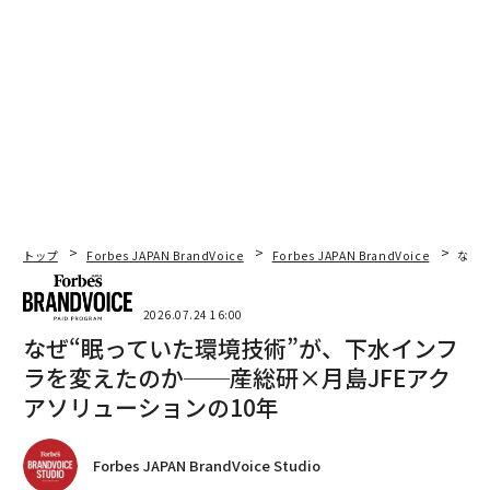
トップ
Forbes JAPAN BrandVoice
Forbes JAPAN BrandVoice
なぜ
2026.07.24 16:00
なぜ“眠っていた環境技術”が、下水インフ
ラを変えたのか──産総研×月島JFEアク
アソリューションの10年
Forbes JAPAN BrandVoice Studio