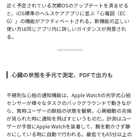
近く予定されている次期OSのアップデートを済ませる
と、iOS標準のヘルスケアアプリに並ぶ「心電図（EC
G）」の機能がアクティベートされる。新機能の正しい
使い方は同じアプリ内に詳しいガイダンスが用意され
る。
advertisement
心臓の状態を手元で測定、PDFで出力も
不規則な心拍の通知機能は、Apple Watchの光学式心拍
センサーが様々なタスクのバックグラウンドで動きなが
ら、常時ユーザーの脈拍の状態を観察。心房細動の兆候
が見られた時に通知を飛ばすというものだ。計測はユー
ザーが手首にApple Watchを装着して、腕を動かさず静
かにしている時に自動で行われる。最低でも65分以上の