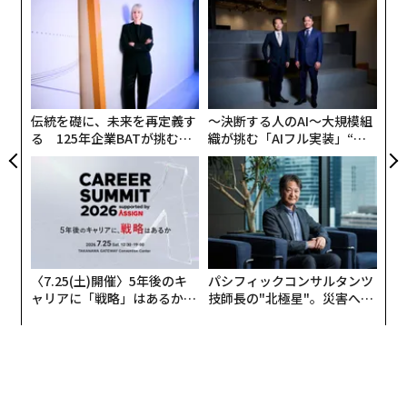
創業
A
シン
顧客
超え
pa
「
な
─
ら
伝統を礎に、未来を再定義す
〜決断する人のAI〜大規模組
る 125年企業BATが挑むス
織が挑む「AIフル実装」“使
モークレスな未来
う”企業から“動く”企業へ【N
TTドコモビジネス×PwC】
〈7.25(土)開催〉5年後のキ
パシフィックコンサルタンツ
ャリアに「戦略」はあるか。
技師長の"北極星"。災害への
トップエグゼクティブのキャ
無力感を乗り越え見つけた、
リアに触れる1日│CAREER S
防災一筋20年の答え
UMMIT 2026