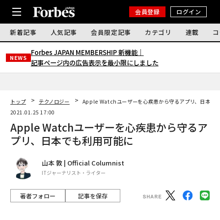
会員登録
ログイン
新着記事
人気記事
会員限定記事
カテゴリ
連載
コ
Forbes JAPAN MEMBERSHIP 新機能｜
NEWS
記事ページ内の広告表示を最小限にしました
トップ
テクノロジー
Apple Watchユーザーを心疾患から守るアプリ、日本で
2021.01.25 17:00
Apple Watchユーザーを心疾患から守るア
プリ、日本でも利用可能に
山本 敦 | Official Columnist
ITジャーナリスト・ライター
著者フォロー
記事を保存