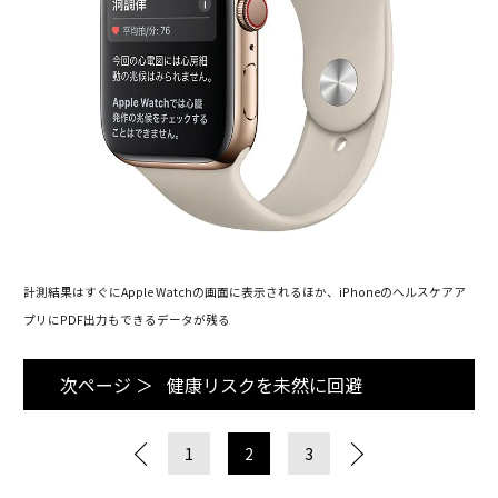
計測結果はすぐにApple Watchの画面に表示されるほか、iPhoneのヘルスケアア
プリにPDF出力もできるデータが残る
次ページ ＞
健康リスクを未然に回避
1
2
3