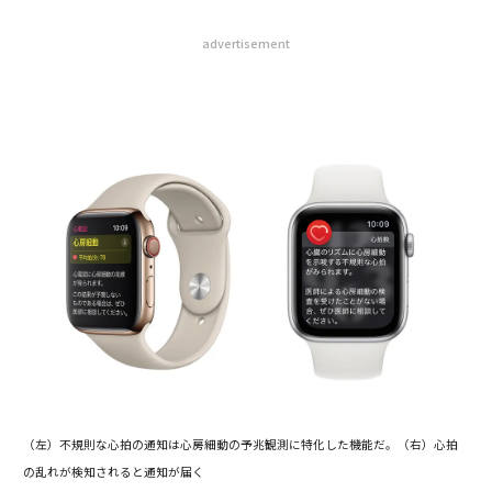
advertisement
（左）不規則な心拍の通知は心房細動の予兆観測に特化した機能だ。（右）心拍
の乱れが検知されると通知が届く