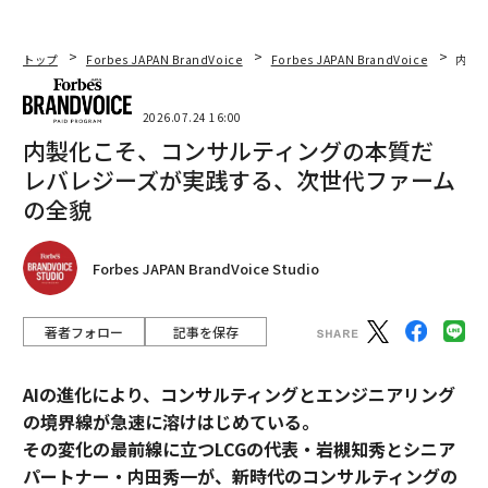
トップ
Forbes JAPAN BrandVoice
Forbes JAPAN BrandVoice
内製
2026.07.24 16:00
内製化こそ、コンサルティングの本質だ
レバレジーズが実践する、次世代ファーム
の全貌
Forbes JAPAN BrandVoice Studio
著者フォロー
記事を保存
AIの進化により、コンサルティングとエンジニアリング
の境界線が急速に溶けはじめている。
その変化の最前線に立つLCGの代表・岩槻知秀とシニア
パートナー・内田秀一が、新時代のコンサルティングの