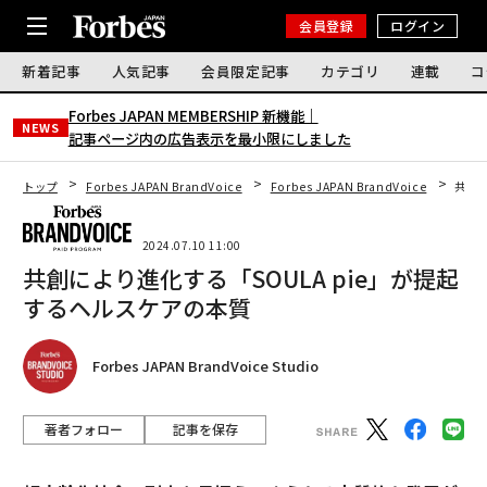
会員登録
ログイン
新着記事
人気記事
会員限定記事
カテゴリ
連載
コ
Forbes JAPAN MEMBERSHIP 新機能｜
NEWS
記事ページ内の広告表示を最小限にしました
トップ
Forbes JAPAN BrandVoice
Forbes JAPAN BrandVoice
共創に
2024.07.10 11:00
共創により進化する「SOULA pie」が提起
するヘルスケアの本質
Forbes JAPAN BrandVoice Studio
著者フォロー
記事を保存