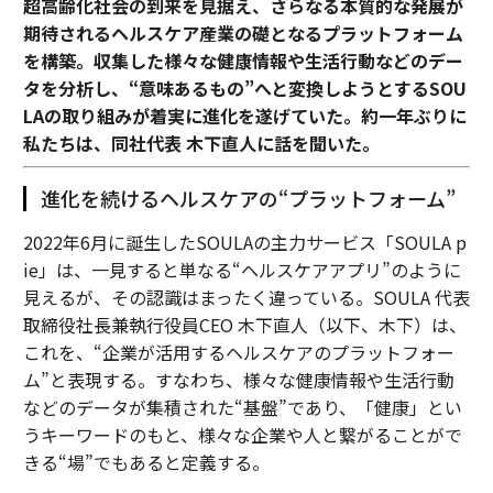
超高齢化社会の到来を見据え、さらなる本質的な発展が
期待されるヘルスケア産業の礎となるプラットフォーム
を構築。収集した様々な健康情報や生活行動などのデー
タを分析し、“意味あるもの”へと変換しようとするSOU
LAの取り組みが着実に進化を遂げていた。約一年ぶりに
私たちは、同社代表 木下直人に話を聞いた。
進化を続けるヘルスケアの“プラットフォーム”
2022年6月に誕生したSOULAの主力サービス「SOULA p
ie」は、一見すると単なる“ヘルスケアアプリ”のように
見えるが、その認識はまったく違っている。SOULA 代表
取締役社長兼執行役員CEO 木下直人（以下、木下）は、
これを、“企業が活用するヘルスケアのプラットフォー
ム”と表現する。すなわち、様々な健康情報や生活行動
などのデータが集積された“基盤”であり、「健康」とい
うキーワードのもと、様々な企業や人と繋がることがで
きる“場”でもあると定義する。