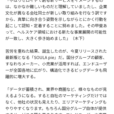
「やはりゼロイチで創る新サービスをイメージするの
は、なかなか難しいものだと理解していましたし、企業
文化が異なる会社同士が新しい取り組みを行なう訳です
から、真摯に向き合う姿勢を示しながらとにかく行動を
起こして認知・定着することに努めました。その甲斐あ
って、ヘルスケア領域における新たな事業展開の可能性
が一致し、大きく歩き始めました」（木下）
苦労を重ねた結果、誕生したのが、今夏リリースされた
最新版となる「SOULA pie」だ。国分グループの顧客、
すなわちメーカー、小売業が活用すれば、エンドユーザ
ーが全国各地に広がり、構造化できるビッグデータも飛
躍的に増大する。
「データが蓄積され、業界や商圏など、様々なものが見
えるようになる。すると自社のマーケティングだけでは
なく、他社の状況も見えたり、エリアマーケティングも
やりやすくなります。もちろん国分グループ自体が提供