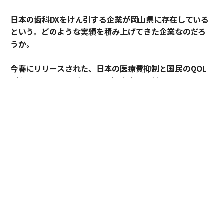
日本の歯科DXをけん引する企業が岡山県に存在している
という。どのような実績を積み上げてきた企業なのだろ
うか。
今春にリリースされた、日本の医療費抑制と国民のQOL
（クオリティ・オブ・ライフ）向上に貢献するソリュー
ションとは。
全国の歯科診療所の数は6万7,310だ（2023年6月30日に
厚生労働省公表の「医療施設動態調査 令和5年4月末概
数」）。同時期における全国のコンビニエンスストアの
数は5万5,759である（日本フランチャイズチェーン協会
の23年4月度「コンビニエンスストア統計調査月
報」）。
今春、歯科DXの切り札が誕生した