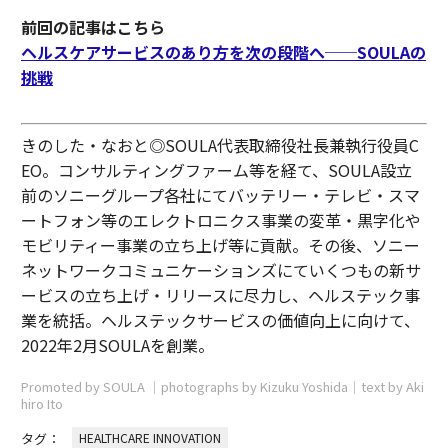
前回の記事はこちら
ヘルスケアサービスのあり方を次の段階へ──SOULAの
挑戦
きのした・なおと◎SOULA代表取締役社長兼執行役員C
EO。コンサルティングファーム等を経て、SOULA設立
前のソニーグループ各社にてバッテリー・テレビ・スマ
ートフォン等のエレクトロニクス事業の変革・黒字化や
モビリティー事業の立ち上げ等に貢献。その後、ソニー
ネットワークコミュニケーションズにていくつもの新サ
ービスの立ち上げ・リリースに尽力し、ヘルステック事
業を統括。ヘルステックサービスの価値向上に向けて、
2022年2月SOULAを創業。
Promoted by SOULA │photographs by Kizuku Yoshida│text by Aki
hiro Ito
タグ：
HEALTHCARE INNOVATION