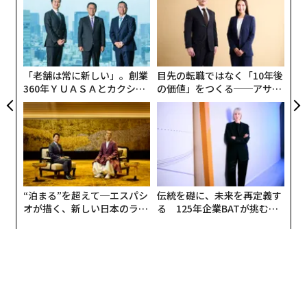
の
た
〜
織
う
T
「老舗は常に新しい」。創業
目先の転職ではなく「10年後
360年ＹＵＡＳＡとカクシン
の価値」をつくる──アサイ
CEO田尻望が語る、AIを超え
ンの長期伴走型支援とは
る人の価値
“泊まる”を超えて─エスパシ
伝統を礎に、未来を再定義す
オが描く、新しい日本のラグ
る 125年企業BATが挑むス
ジュアリー（中編）
モークレスな未来