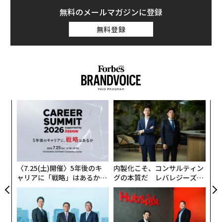
無料のメールマガジンに登録
無料登録
「
左右
T
挑
日
よっ
PA
〈7.25(土)開催〉5年後のキ
内製化こそ、コンサルティン
ャリアに「戦略」はあるか。
グの本質だ レバレジーズが
トップエグゼクティブのキャ
実践する、次世代ファームの
リアに触れる1日│CAREER S
全貌
UMMIT 2026