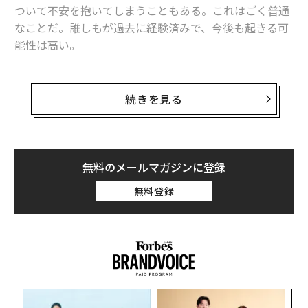
ついて不安を抱いてしまうこともある。これはごく普通
なことだ。誰しもが過去に経験済みで、今後も起きる可
能性は高い。
旅行ブロガーのジオバンナ・シルベストリは、精神とア
パレルの間にある溝を埋めることを目的としたユニーク
続きを見る
なヨガウエア企業コンフューズド・ガール・イン・ザ・
シティ（Confused Girl in the City）を創業した。
社名を「コンフューズド・ガール（混乱した女の子）」
無料のメールマガジンに登録
としたのは、「現時点での自分自身を受け入れることを
無料登録
表現」したかったからだという。「行き詰まって迷って
いるように感じているとき、私たちは自分を受け入れ
ず、自分はダメだと思ってしまう。自分を受け入れるこ
とにより、自分の本当の姿が見える」とシルベストリは
語る。
ア