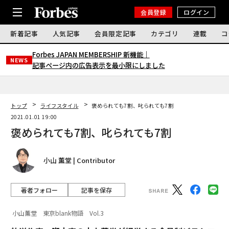
会員登録
ログイン
新着記事
人気記事
会員限定記事
カテゴリ
連載
コ
Forbes JAPAN MEMBERSHIP 新機能｜
NEWS
記事ページ内の広告表示を最小限にしました
トップ
ライフスタイル
褒められても7割、叱られても7割
2021.01.01 19:00
褒められても7割、叱られても7割
小山 薫堂 | Contributor
著者フォロー
記事を保存
小山薫堂 東京blank物語 Vol.3