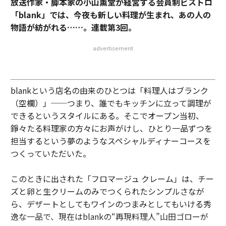
放送作家・脚本家の小山薫堂が経営する会員制ビストロ
「blank」では、今夜も新しい料理が生まれ、あの人の
物語が紡がれる……。連載第3回。
advertisement
blankという店名の由来のひとつは「料理人はブランク
（空欄）」──つまり、誰でもキッチンに立って調理が
できるというスタイルにある。そこでオープン当初、
錚々たる料理家の方々にお声がけし、ひとり一品ずつを
担当するという夢のようなスペシャルディナーコースを
つくっていただいた。
このときに出された「フロマージュ クレーム」は、チー
ズと卵と生クリームのみでつくられたシンプルさなが
ら、デザートとしてもワインのつまみとしてもいける秀
逸な一品で、現在はblankの“再現料理人”山田ゴローが