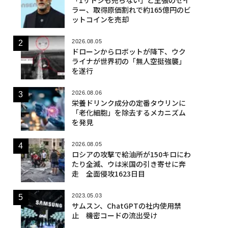
ラー、取得原価割れで約165億円のビ
ットコインを売却
2026.08.05
ドローンからロボットが降下、ウク
ライナが世界初の「無人空挺強襲」
を遂行
2026.08.06
栄養ドリンク成分の定番タウリンに
「老化細胞」を除去するメカニズム
を発見
2026.08.05
ロシアの攻撃で給油所が150キロにわ
たり全滅、ウは米国の引き寄せに奔
走 全面侵攻1623日目
2023.05.03
サムスン、ChatGPTの社内使用禁
止 機密コードの流出受け