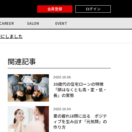
会員登録
ログイン
CAREER
SALON
EVENT
限にしました
関連記事
2020.10.06
30歳代の住宅ローンの特徴
「頭はなくとも高・変・低・
長」の実態
2020.10.04
夏の疲れは顔に出る ポジテ
ィブを生み出す「元気顔」の
作り方