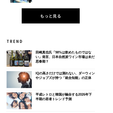
もっと見る
TREND
田崎真也氏「98%は飲めたものではな
い」発言、日本自然派ワイン市場は未だ
思春期？
IQの高さだけでは測れない、ダーウィン
やジョブズが持つ「統合知能」の正体
平成レトロと韓国が融合する2026年下
半期の若者トレンド予測