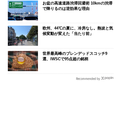
お盆の高速道路渋滞回避術 10kmの渋滞
で降りるのは逆効果な理由
欧州、44℃の夏に、冷房なし。熱波と気
候変動が変えた「当たり前」
世界最高峰のブレンデッドスコッチ9
選、IWSCで95点超の銘柄
Recommended by