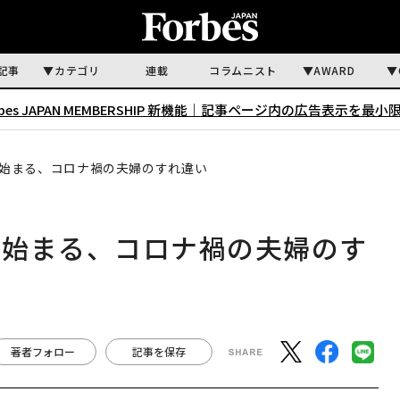
記事
カテゴリ
連載
コラムニスト
AWARD
rbes JAPAN MEMBERSHIP 新機能｜
記事ページ内の広告表示を最小
始まる、コロナ禍の夫婦のすれ違い
ら始まる、コロナ禍の夫婦のす
著者フォロー
記事を保存