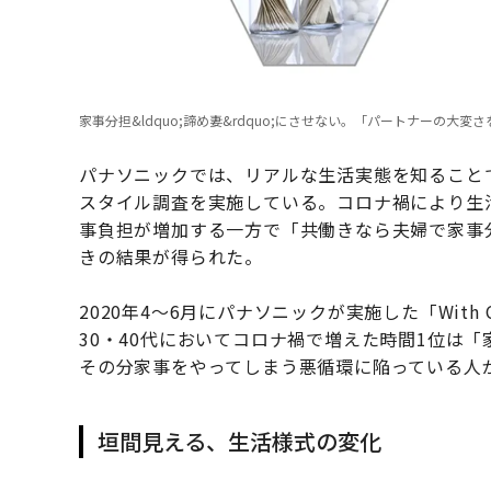
家事分担&ldquo;諦め妻&rdquo;にさせない。「パートナーの大
パナソニックでは、リアルな生活実態を知ることで
スタイル調査を実施している。コロナ禍により生
事負担が増加する一方で「共働きなら夫婦で家事
きの結果が得られた。
2020年4～6月にパナソニックが実施した「With CO
30・40代においてコロナ禍で増えた時間1位は
その分家事をやってしまう悪循環に陥っている人
垣間見える、生活様式の変化