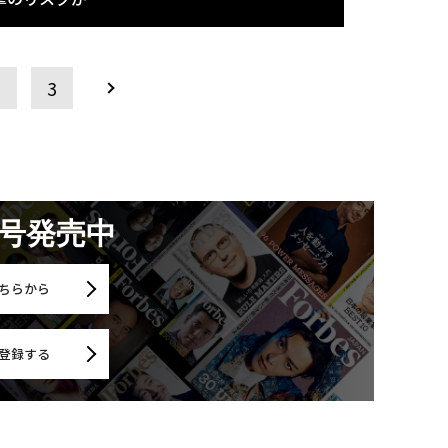
2
3
月号発売中
ちらから
登録する