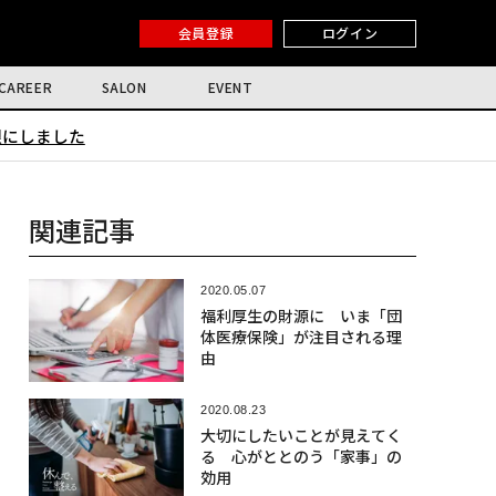
会員登録
ログイン
CAREER
SALON
EVENT
限にしました
関連記事
2020.05.07
福利厚生の財源に いま「団
体医療保険」が注目される理
由
2020.08.23
大切にしたいことが見えてく
る 心がととのう「家事」の
効用