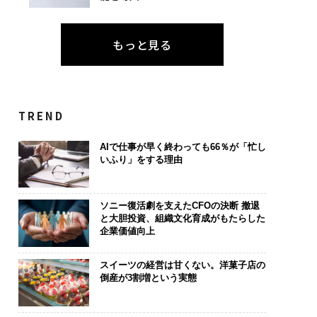
もっと見る
TREND
AIで仕事が早く終わっても66％が「忙し
いふり」をする理由
ソニー復活劇を支えたCFOの決断 撤退
と大胆投資、組織文化育成がもたらした
企業価値向上
スイーツの経営は甘くない。洋菓子店の
倒産が3割増という実態