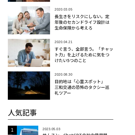
2020.03.05
長生きをリスクにしない。定
年後のセカンドライフ設計は
生命保険から考えろ
2020.04.21
すぐ言う、全部言う。「チャッ
ト力」を上げるために気をつ
けたい5つのこと
2020.08.30
目的地は「心霊スポット」
三和交通の恐怖のタクシー巡
礼ツアー
人気記事
2023.05.03
サムスン、ChatGPTの社内使用禁